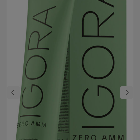
Auffrischen von verblassten Farben Color Fresh Maske
Anwendung: Haare waschen und handtuchtrocknen gewünschte
Menge der Color Fresh Maske in eine geeignete Färbeschale
geben Handschuhe anziehen Maske mit Pinsel auftragen Haare
kämmen, um Farbe gleichmäßig zu verteilen Einwirkzeit: 10
Minuten Maske mit klarem Wasser ausspülen Eine abschließende
Pflege ist nicht nötig *Abhängig von der Nuance. Die 500ml
Masken Pumpe ist nicht im Lieferumfang enthalten, sondern muss
separat bestellt werden.