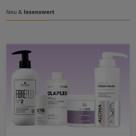
bringen und sorgen auch für eine schnellere Verteilung. Die
Pigmente dringen gezielt in den Haarkortex ein und sorgen so für
Neu &
lesenswert
eine verbesserte Farbleistung. Die Öle enthalten wertvolles Omega
9, das die Schuppenschicht versiegelt. So entsteht nicht nur eine
intensive, sondern auch eine besonders langanhaltende Farbe. Die
Kombination natürlicher Öle mit Omega 9 versorgt das Haar aber
auch mit Feuchtigkeit für eine gesunde und gepflegte Haarfaser.
Schwarzkopf Igora Zero Amm Anwendungsempfehlung Mischbar
mit Igora Vibrance Activator Gel 1,9 % zum Auffrischen der Längen
und Spitzen Mischbar mit Igora Royal Oil Developer 3% (dunkler
färben), 6% (Ton-in-Ton-Coloration) oder 9% (Färben mit den -00
Nuancen) Mischungsverhältnis 1:1 Einwirkzeit 30-45 Minuten
Schwarzkopf Igora Zero Amm Benefits Bis zu 3 Stufen Aufhellung
(10er Serie) Bis zu 100% Weißabdeckung Verbesserte
Farbrichtung, Deckkraft und Neutralisation* Vegan, silikonfrei,
ohne Parfum *vs. Essensity