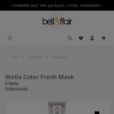
🔅SUMMER SALE 10% auf ALLES | CODE: SUMMER26🔅
alt springen
Du hast 0 Produkt
Waren
Home
Coloration
Tönungen
Wella Color Fresh Mask
Bildergalerie überspringen