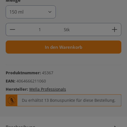
Menge
Produkt Anzahl: Gib den gewünschten Wert ein ode
Stk
In den Warenkorb
Produktnummer:
45367
EAN:
4064666211060
Hersteller:
Wella Professionals
Du erhältst 13 Bonuspunkte für diese Bestellung.