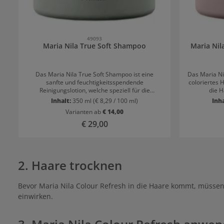
49093
Maria Nila True Soft Shampoo
Maria Ni
Das Maria Nila True Soft Shampoo ist eine
Das Maria Ni
sanfte und feuchtigkeitsspendende
coloriertes 
Reinigungslotion, welche speziell für die
die H
Bedürfnisse von trockenem Haar entwickelt
Granatapfele
Inhalt:
350 ml
(€ 8,29 / 100 ml)
Inh
wurde. Sprödes Haar wird durch das enthaltene
Haarfarb
Varianten ab
€ 14,00
Arganöl mit einer Extraportion an Feuchtigkeit
Strahlung o
versorgt, gleichzeitig wird Frizz reduziert. Das
enthalten
Regulärer Preis:
€ 29,00
Haar wird wieder natürlich glänzend und
gefärbtes H
geschmeidig. Die hervorragende Textur des
Ausgewäh
milden Shampoos reinigt das Haar und die
schützen
Kopfhaut effektiv und verleiht einen sanften
gestärk
2. Haare trocknen
Schimmer. Der Farbschutz Komplex hindert die
angenehm
Coloration am Verblassen, somit bleibt die
gepflegt
Haarfarbe länger strahlend. 100% vegan und
ents
Bevor Maria Nila Colour Refresh in die Haare kommt, müssen
paraben- und sulfatfrei
Anwendungsempf
nasse Haar 
einwirken.
Gründlich ausspülen