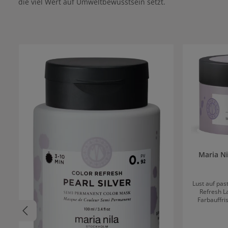
die viel Wert auf Umweltbewusstsein setzt.
Produktgalerie überspringen
Maria Ni
Lust auf pas
Refresh L
Farbauffri
Lila-Ton 
erhalten dur
wertvollem