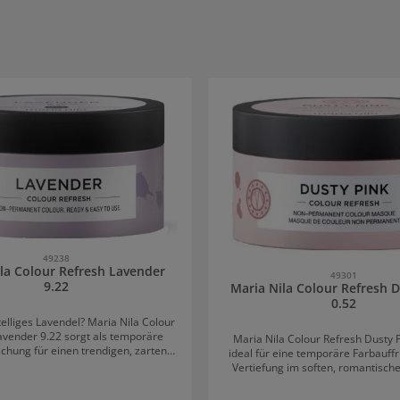
49238
la Colour Refresh Lavender
49301
9.22
Maria Nila Colour Refresh 
0.52
telliges Lavendel? Maria Nila Colour
avender 9.22 sorgt als temporäre
Maria Nila Colour Refresh Dusty P
schung für einen trendigen, zarten
ideal für eine temporäre Farbauff
und natürlichen Glanz. Die Haare
Vertiefung im soften, romantische
ch die intensiv-pflegende Maske mit
leicht verwaschene Rosénuance lä
 Arganöl einen strahlenden Glanz,
seidig und gepflegt erscheinen. Alle Maria Nila