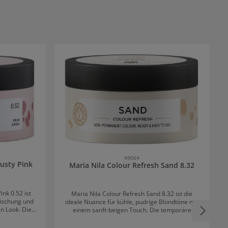
49064
Dusty Pink
Maria Nila Colour Refresh Sand 8.32
ink 0.52 ist
Maria Nila Colour Refresh Sand 8.32 ist die
rischung und
ideale Nuance für kühle, pudrige Blondtöne mit
n Look. Die
einem sanft-beigen Touch. Die temporäre
sst das Haar
Farbauffrischung und Vertiefung hält für bis zu
10 Haarwäschen. Die Pflegeformel schenkt dem