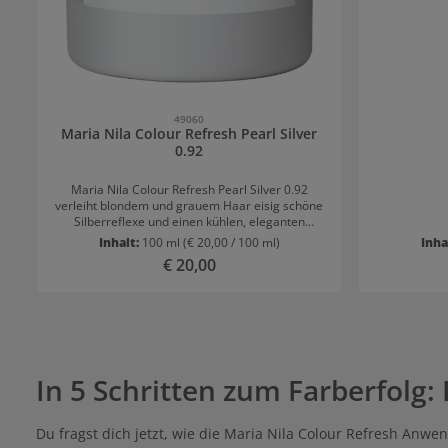
Geschmeidi
versorgt.
einem Han
Menge Col
maximal 10 
vollstä
49060
Maria Nila Colour Refresh Pearl Silver
0.92
Maria Nila Colour Refresh Pearl Silver 0.92
verleiht blondem und grauem Haar eisig schöne
Silberreflexe und einen kühlen, eleganten
Unterton. Es neutralisiert unerwünschte
Inhalt:
100 ml
(€ 20,00 / 100 ml)
Inha
Gelbstiche. Die reichhaltige Pflegeformel frischt
Regulärer Preis:
€ 20,00
nicht nur deine Farbe auf, sondern pflegt das
Haar intensiv. Die nicht permanenten
Farbpigmente halten 4-10 Haarwäschen
lang.AnwendungWasche deine Haare gründlich
und spüle sie sorgfältig aus. Trage Colour
Refresh gleichmäßig auf das handtuchtrockene
Haar auf – benutze dafür einen Kamm oder
In 5 Schritten zum Farberfolg
deine Finger, um ein harmonisches Farbergebnis
zu erzielen. Nach drei Minuten ist die Farbe
bereits im Haar, für eine intensivere Pflege lasse
die Maske bis zu zehn Minuten einwirken. Spüle
Du fragst dich jetzt, wie die Maria Nila Colour Refresh Anwe
danach alles gründlich aus und verwende im