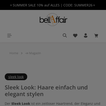
🔅SUMMER SALE 10% auf ALLES | CODE: SUMMER26🔅
alt springen
Du hast 0 Produkt
Waren
Home
📣 Magazin
sleek look
Sleek Look: Haare einfach und
elegant stylen
Der
Sleek Look
ist ein zeitloser Haartrend, der Eleganz und