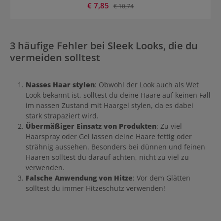
Verkaufspreis:
€ 7,85
Regulärer Preis:
€ 10,74
weicher und gesünder. Der Bürstenkörper ist aus Palisander-Holz.
Die Flachbürste ist perfekt für den täglichen Gebrauch im
Friseursalon oder Zuhause.
3 häufige Fehler bei Sleek Looks, die du
vermeiden solltest
Nasses Haar stylen
: Obwohl der Look auch als Wet
Look bekannt ist, solltest du deine Haare auf keinen Fall
im nassen Zustand mit Haargel stylen, da es dabei
stark strapaziert wird.
Übermäßiger Einsatz von Produkten
: Zu viel
Haarspray oder Gel lassen deine Haare fettig oder
strähnig aussehen. Besonders bei dünnen und feinen
Haaren solltest du darauf achten, nicht zu viel zu
verwenden.
Falsche Anwendung von Hitze
: Vor dem Glätten
solltest du immer Hitzeschutz verwenden!