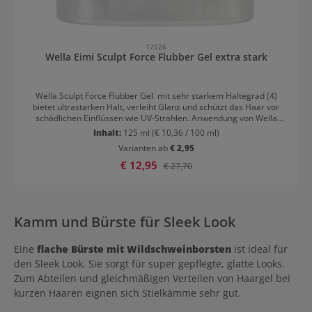
17526
Wella Eimi Sculpt Force Flubber Gel extra stark
Wella Sculpt Force Flubber Gel mit sehr starkem Haltegrad (4)
bietet ultrastarken Halt, verleiht Glanz und schützt das Haar vor
schädlichen Einflüssen wie UV-Strahlen. Anwendung von Wella
Sculpt Force Flubber Gel Das Flubber-Gel in die Handflächen geben
Inhalt:
125 ml
(€ 10,36 / 100 ml)
und zügig in das trockene Haar einareibeiten, da es sehr schnell
Varianten ab
€ 2,95
trocknet und rasch fest wird. Die glanzgebende Formel macht das
Stylig Gel zum idealen Produkt für Wet-Looks oder strähnige
Verkaufspreis:
€ 12,95
Regulärer Preis:
€ 27,70
Finishes. Hierfür das Gel in das nasse Haar einarbeiten, nach
Belieben mit den Fingern stylen und lufttrocknen lassen.
Kamm und Bürste für Sleek Look
Eine
flache Bürste mit Wildschweinborsten
ist ideal für
den Sleek Look. Sie sorgt für super gepflegte, glatte Looks.
Zum Abteilen und gleichmäßigen Verteilen von Haargel bei
kurzen Haaren eignen sich Stielkämme sehr gut.