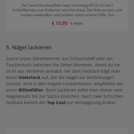
Die Canal Hornhautfeile natur mit Holzgriff 23 cm hat 2
Schleifflächen zum Entfernen von Hornhaut. Die Feile ist nass und
trocken anwendbar und zaubert sofort schöne Füße. Die
Schleifflächen sorgen für einen schnellen Abrieb, ohne die Haut zu
Verkaufspreis:
€ 15,95
Regulärer Preis:
€ 18,90
reizen. Canal Hornhautfeile natur mit Holzgriff 23 cm Merkmale
Die Hornhautfeile mit grober und feiner Seite verfügt über einen
stabilen Griff aus Buchenholz für einen optimalen
Anwendungskomfort. Sie ist hygiensch, weil abwaschbar und
besteht aus FSC zertifiziertem Holz.
5. Nägel lackieren
Zuerst einen Zehentrenner aus Schaumstoff oder ein
Taschentuch zwischen die Zehen klemmen, damit du sie
nicht aus Versehen anmalst. Vor dem Farblack trägt man
einen
Unterlack
auf, der die Nägel vor Verfärbungen
schützt. Sind in den Nägeln Unebenheiten, empfehlen wir
einen
Rillenfüller
. Beim Lackieren sollte man immer vom
Nagelansatz bis zur Spitze streichen. Nach zwei Schichten
Farblack kommt der
Top Coat
zur Versiegelung drüber.
Produktgalerie überspringen