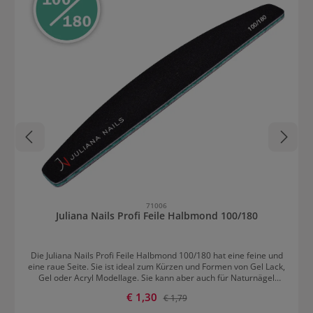
71006
Juliana Nails Profi Feile Halbmond 100/180
Die Juliana Nails Profi Feile Halbmond 100/180 hat eine feine und
eine raue Seite. Sie ist ideal zum Kürzen und Formen von Gel Lack,
Gel oder Acryl Modellage. Sie kann aber auch für Naturnägel
verwendet werden. Bei dieser Nagelfeile handelt sich um ein
Verkaufspreis:
€ 1,30
Regulärer Preis:
€ 1,79
europäisches Qualitätsprodukt mit langer Haltbarkeit.