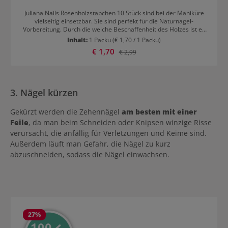
Juliana Nails Rosenholzstäbchen 10 Stück sind bei der Maniküre
vielseitig einsetzbar. Sie sind perfekt für die Naturnagel-
Vorbereitung. Durch die weiche Beschaffenheit des Holzes ist es
sehr schonend zum Naturnagel. Anwendungsbereiche für Juliana
Inhalt:
1 Packu
(€ 1,70 / 1 Packu)
Nails Rosenholzstäbchen 10 Stück Nagelhaut zurückschieben und
Verkaufspreis:
€ 1,70
Regulärer Preis:
€ 2,99
somit einfach entfernen. Nagelränder reinigen kreative
Farbgestaltung auf den Nägeln (Nailart)
3. Nägel kürzen
Gekürzt werden die Zehennägel
am besten mit einer
Feile
, da man beim Schneiden oder Knipsen winzige Risse
verursacht, die anfällig für Verletzungen und Keime sind.
Außerdem läuft man Gefahr, die Nägel zu kurz
abzuschneiden, sodass die Nägel einwachsen.
Produktgalerie überspringen
27
%