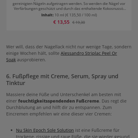
gereinigten Nägeln aufgetragen werden. So werden die Nägel vor
Verfärbungen geschützt und durch das enthaltende Kokosnussöl
zusätzlich gepflegt. Für alle, die es eher natürlich mögen, kann der
Inhalt:
10 ml
(€ 135,50 / 100 ml)
der Unterlack auch alleine in zwei Schichten aufgetragen werden,
Verkaufspreis:
€ 13,55
Regulärer Preis:
€ 19,30
um einen farblosen, glänzenden Effekt zu erzielen.
Wer will, dass der Nagellack nicht nur wenige Tage, sondern
einige Wochen hält, sollte
Alessandro Striplac Peel Or
Soak
ausprobieren.
6. Fußpflege mit Creme, Serum, Spray und
Tinktur
Massiere deine Füße und Unterschenkel am besten mit
einer
feuchtigkeitsspendenden Fußcreme
. Das regt die
Durchblutung an und hilft dir zu entspannen. Zum
Eincremen empfehlen wir eine dieser vier Cremen:
Nu Skin Epoch Sole Solution
ist eine Fußcreme für
trockene, rissige und raue Füße, die sie wieder gesund