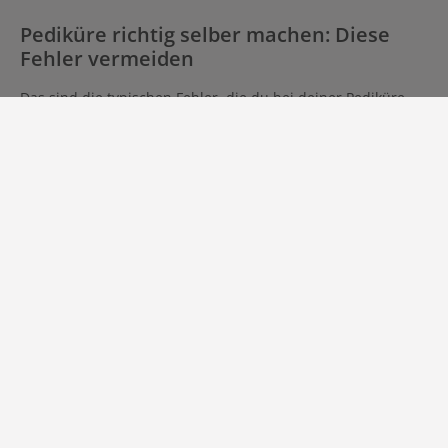
Pediküre richtig selber machen: Diese
Fehler vermeiden
Das sind die typischen Fehler, die du bei deiner Pediküre
vermeiden solltest:
Nagelhaut schneiden
: Wenn die empfindliche Haut
rund um den Nagel geschnitten wird, ist sie anfälliger
für Entzündungen.
Falsche Form
: Werden die Nägel rund geformt,
besteht ein größeres Risiko für eingewachsene Nägel.
Die Fußnägel sollten lieber in einer geraden Linie
geformt werden.
Nagellack zu früh oder falsch auftragen
: Nach dem
Fußbad oder der Dusche sollte man mit dem Nagellack
warten, bis die Füße komplett trocken sind. Den Base
Coat nicht vergessen, da es sonst zu Verfärbungen
kommt!