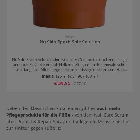
69163
Nu Skin Epoch Sole Solution
Nu Skin Epoch Sole Solution ist eine Fußcreme für trockene, rissige
und raue Füße. Sie enthält Nelkenpfeffer, der im Regenwald schon
sehr lange als Mittel gegen trockene, rissige und gerötete Haut
eingesetzt wird. Die Feuchtigkeitspflege von Epoch regeneriert die
Inhalt:
125 ml
(€ 31,96 / 100 ml)
Haut und sorgt für gesund aussehende Füße von der Ferse bis zum
Verkaufspreis:
€ 39,95
Regulärer Preis:
€ 57,10
Zeh. Anwendungsempfehlung für Nu Skin Epch Sole Solution Die
Fußcreme kann morgens und abends je nach Bedarf auf betroffene
Stellen aufgetragen werden.
Neben den klassischen Fußcremen gibt es
noch mehr
Pflegeprodukte für die Füße
- von dem Nail Care Serum
über Protect & Repair Spray und pflegende Mousse bis hin
zur Tinktur gegen Fußpilz: