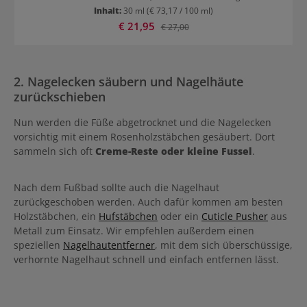
Das Aromaöl beruhigt die Sinne und sorgt für eine schnelle
Inhalt:
30 ml
(€ 73,17 / 100 ml)
Entspannung. Das vielseitige Öl aus natürlichen Pflanzenessenzen
Verkaufspreis:
€ 21,95
Regulärer Preis:
€ 27,00
wird nach dem Duschen oder Baden in die noch feuchte Haut sanft
einmassiert. Es eignet sich sowohl für den Körper als auch das die
Kopfhaut und das Haar. Überdies kann es als Badezusatz direkt in
das Wasser zugegeben werden. Das Lavender Fleurs Öl kann mit
allen anderen Ölen dieser Reihe für eine sehr persönliche Duftnote
2. Nagelecken säubern und Nagelhäute
gemischt werden.
zurückschieben
Nun werden die Füße abgetrocknet und die Nagelecken
vorsichtig mit einem Rosenholzstäbchen gesäubert. Dort
sammeln sich oft
Creme-Reste oder kleine Fussel
.
Nach dem Fußbad sollte auch die Nagelhaut
zurückgeschoben werden. Auch dafür kommen am besten
Holzstäbchen, ein
Hufstäbchen
oder ein
Cuticle Pusher
aus
Metall zum Einsatz. Wir empfehlen außerdem einen
speziellen
Nagelhautentferner
, mit dem sich überschüssige,
verhornte Nagelhaut schnell und einfach entfernen lässt.