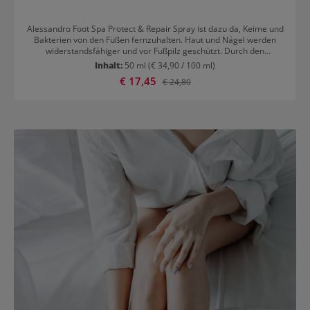
Alessandro Foot Spa Protect & Repair Spray ist dazu da, Keime und
Bakterien von den Füßen fernzuhalten. Haut und Nägel werden
widerstandsfähiger und vor Fußpilz geschützt. Durch den
enthaltenen Alkohol werden die Füße erfrischt und es entsteht kein
Inhalt:
50 ml
(€ 34,90 / 100 ml)
unangenehmer Geruch. Panthenol beruhigt Hautirritationen und
Verkaufspreis:
€ 17,45
Regulärer Preis:
€ 24,80
spendet Feuchtigkeit. Zur großflächigen Anwendung geeignet.