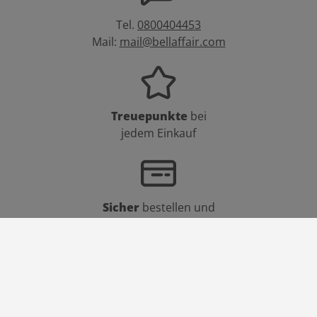
Tel.
0800404453
Mail:
mail@bellaffair.com
Treuepunkte
bei
jedem Einkauf
Sicher
bestellen und
bezahlen