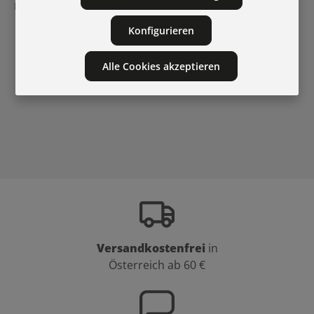
Man braucht:
Konfigurieren
Co-Wash, Cleansing Conditioner oder
silikonfreies
Shampoo
für die Haarwäsche
Alle Cookies akzeptieren
Pflegenden
Conditioner
für die Pflege
Leave-In Conditioner
oder
Lockencreme
für das Finish
Versandkostenfrei
in
Österreich ab 60 €