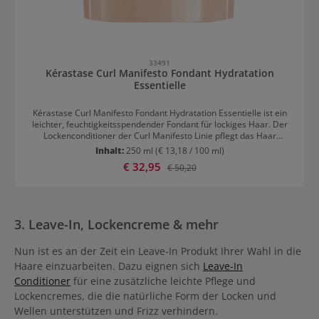
33491
Kérastase Curl Manifesto Fondant Hydratation
Essentielle
Kérastase Curl Manifesto Fondant Hydratation Essentielle ist ein
leichter, feuchtigkeitsspendender Fondant für lockiges Haar. Der
Lockenconditioner der Curl Manifesto Linie pflegt das Haar
intensiv, reduziert Frizz und schützt auch bei hoher
Inhalt:
250 ml
(€ 13,18 / 100 ml)
Luftfeuchtigkeit.Das Fondant Hydratation Essentielle enthält
Verkaufspreis:
€ 32,95
Regulärer Preis:
€ 50,20
Ceramide und Manuka Honig. Ceramide sind wie eine Kittsubstanz,
die eine natürliche Barriere errichten, damit keine Feuchtigkeit
verloren geht. Manuka Honig hat heilende Eigenschaften. Das
Fondant für Locken entwirrt das Haar sanft und spendet intensive
Feuchtigkeit, ohne das Haar zu beschweren. Der Conditioner
3. Leave-In, Lockencreme & mehr
spendet seidigen Glanz, wirkt frizz-reduzierend und schützt das
Haar selbst bei hoher Luftfeuchtigkeit. Das Haar ist überdies
geschmeidiger und wirkt besonders frisch.Anwendung Kérastase
Nun ist es an der Zeit ein Leave-In Produkt Ihrer Wahl in die
Curl Manifesto Fondant Hydratation EssentielleAuf die
Haare einzuarbeiten. Dazu eignen sich
Leave-In
handtuchtrockenen Längen und Spitzen auftragen. Die Strähnen
Conditioner
für eine zusätzliche leichte Pflege und
mit den Fingern sanft eindrehen und für etwa 2-3 Minuten
Lockencremes, die die natürliche Form der Locken und
einwirken lassen. Danach einemal aufemulgieren und sorgfältig
ausspülen.
Wellen unterstützen und Frizz verhindern.