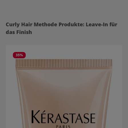
Produktgalerie überspringen
Curly Hair Methode Produkte: Leave-In für
das Finish
35
%