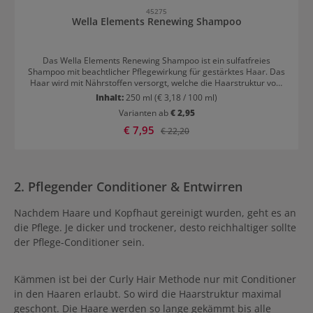
45275
Wella Elements Renewing Shampoo
Das Wella Elements Renewing Shampoo ist ein sulfatfreies
Shampoo mit beachtlicher Pflegewirkung für gestärktes Haar. Das
Haar wird mit Nährstoffen versorgt, welche die Haarstruktur vom
Ansatz bis in die Spitzen gesund halten. Es ist das erste "frei von"-
Inhalt:
250 ml
(€ 3,18 / 100 ml)
Shampoo von Wella. Das Pflegesystem repariert das Haar und
Varianten ab
€ 2,95
verhindert, dass Keratin abgebaut wird. Das Shampoo wird in das
feuchte Haar einmassiert. Der üppige Schaum verwöhnt das Haar.
Verkaufspreis:
€ 7,95
Regulärer Preis:
€ 22,20
Die gesamte Elements Linie wurde gleich nach ihrem Launch zur
besten Serie im Jahre 2015 gekürt.
2. Pflegender Conditioner & Entwirren
Nachdem Haare und Kopfhaut gereinigt wurden, geht es an
die Pflege. Je dicker und trockener, desto reichhaltiger sollte
der Pflege-Conditioner sein.
Kämmen ist bei der Curly Hair Methode nur mit Conditioner
in den Haaren erlaubt. So wird die Haarstruktur maximal
geschont. Die Haare werden so lange gekämmt bis alle