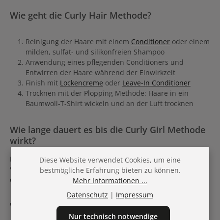
Wie geht die Curly Hair Methode?
Reinigung der Haare mit einem
Conditioner
oder einem
milden, sulfat- und silikonfreien Shampoo
Anwendung eines pflegenden Conditioners und
Entwirren der Haare während der Einwirkzeit
Finish mit
Lockencreme
oder
Leave-In Conditioner
Trocknen mit der Plopping Methode: Haare in ein
Baumwoll-T-Shirt wickeln und an der Luft trocknen
Wie lange dauert es bis die Curly Girl Methode
wirkt?
Die meisten werden ab der ersten Anwendung schon eine
Diese Website verwendet Cookies, um eine
Verbesserung der Lockenform feststellen. Es dauert jedoch
bestmögliche Erfahrung bieten zu können.
einige Wochen
bis das Ergebnis deutlich zu sehen ist.
Mehr Informationen ...
Datenschutz
|
Impressum
Welche Produkte für die Curly Hair Methode?
Nur technisch notwendige