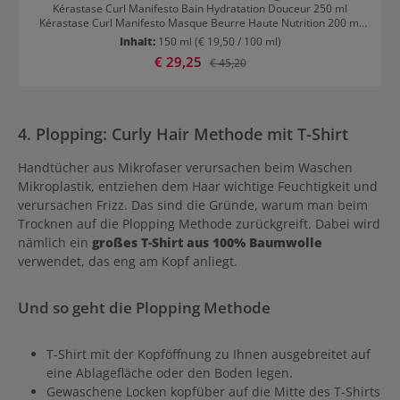
Kérastase Curl Manifesto Bain Hydratation Douceur 250 ml
Kérastase Curl Manifesto Masque Beurre Haute Nutrition 200 ml
Kérastase Curl Manifesto Creme de Jour Fondamentale 150 ml
Inhalt:
150 ml
(€ 19,50 / 100 ml)
Kérastase Curl Manifesto Gelee Curl Contour 150 ml Wie das
Verkaufspreis:
€ 29,25
Regulärer Preis:
€ 45,20
Kérastase Curl Manifesto Set für sehr lockiges Haar angewendet
wird Das Bundle ist perfekt für sehr lockiges Haar, weil die
Kombination dieser Produkte auf die Anforderungen einer stark
gelockten Haarstruktur abgestimmt ist. Das
feuchtigkeitsspendende Haarbad stellt die ideale Reinigung und
4. Plopping: Curly Hair Methode mit T-Shirt
Vorbereitung des Haares dar. Mit der äußerst reichhaltigen
Kérastase Curl Manifesto Masque Beurre Haute Nutrition Maske
wird das Haar gepflegt und ein Feuchtigkeitsdepot im Haar
Handtücher aus Mikrofaser verursachen beim Waschen
aufgebaut. Ceramide und Manuka Honig helfen hierbei und sorgen
Mikroplastik, entziehen dem Haar wichtige Feuchtigkeit und
über dies für reduzierten Haarbruch. Die wie eine Tagescreme
verursachen Frizz. Das sind die Gründe, warum man beim
anzuwendende Kérastase Curl Manifesto Creme de Jour
Trocknen auf die Plopping Methode zurückgreift. Dabei wird
Fondamentale wird im Anschluss in das feuchte Haar gegeben um
Frizz für bis zu 24* Stunden zu reduzieren. Die Lockencreme mit
nämlich ein
großes T-Shirt aus 100% Baumwolle
Geltextur Kérastase Curl Manifesto Gelee Curl Contour wird im
verwendet, das eng am Kopf anliegt.
Anschluss zum Aufkneten der Locken verwendet. Das Resultat:
Geschmeidige, frizz-freie, gepflegte Locken -selbst bei sehr starken
Locken. *Instrumenteller Test.
Und so geht die Plopping Methode
T-Shirt mit der Kopföffnung zu Ihnen ausgebreitet auf
eine Ablagefläche oder den Boden legen.
Gewaschene Locken kopfüber auf die Mitte des T-Shirts