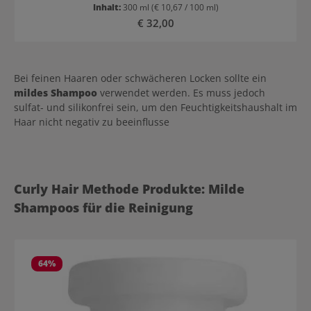
Schuppenschicht wird nach der Reinigung wieder geschlossen. Die
Inhalt:
300 ml
(€ 10,67 / 100 ml)
natürliche Form der Locken wird beibehalten und Frizz reduziert.
Regulärer Preis:
€ 32,00
Das Produkt ist sulfatfrei. Anwendung von evo Curl Heads Will Roll
Co-Wash evo Heads Will Roll Co-Wash wird großzügig im nassen
Haar einmassiert und mit einem Kamm in Längen und Spitzen
eingearbeitet. Anschließend gründlich auswaschen. Tipp: Perfekt
fu¨r die Anwendung zwischen der Reinigung mit evo Springsclean
Bei feinen Haaren oder schwächeren Locken sollte ein
Deepclean Rinse und evo Baby Got Bounce Curl Treatment.
mildes Shampoo
verwendet werden. Es muss jedoch
sulfat- und silikonfrei sein, um den Feuchtigkeitshaushalt im
Haar nicht negativ zu beeinflusse
Produktgalerie überspringen
Curly Hair Methode Produkte: Milde
Shampoos für die Reinigung
64
%