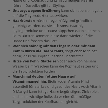
Haare und Kopfhaut und kann zu fettigen Haaren
führen.
Dasselbe gilt für Styling.
Unausgewogene Ernährung
kann sich ebenso negativ
auf die Talgproduktion auswirken.
Haarbürsten
müssen regelmäßig und gründlich
gereinigt werden, da sie sich sonst Haartalg,
Stylingprodukte und Hautschüppchen darin sammeln.
Beim Bürsten kommen diese dann wieder auf die
Haare und fördern das Fett.
Wer sich ständig mit den Fingern oder mit dem
Kamm durch die Haare fährt
, sorgt ebenso selbst
dafür, dass die Kopfhaut schnell nachfettet.
Hitze von Föhn, Glätteisen
oder auch von heißem
Wasser beim Waschen kann die Kopfhaut reizen und
die Talgproduktion fördern.
Manchmal deuten fettige Haare auf
Vitaminmangel hin
. Biotin (oder Vitamin H) ist
essentiell für starkes und gesundes Haar. Auch Vitamin
D-Mangel kann fettige Haare begünstigen. Zink spielt
auch eine wichtige Rolle, da er eine übermäßige
Talgproduktion der Kopfhaut ausgleicht.