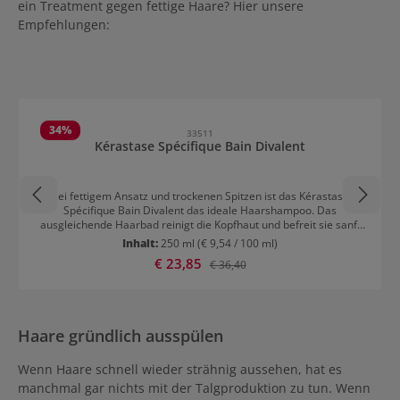
ein Treatment gegen fettige Haare? Hier unsere
Empfehlungen:
Produktgalerie überspringen
34
%
33511
Kérastase Spécifique Bain Divalent
Bei fettigem Ansatz und trockenen Spitzen ist das Kérastase
Spécifique Bain Divalent das ideale Haarshampoo. Das
ausgleichende Haarbad reinigt die Kopfhaut und befreit sie sanft
von überschüssigem Fett. Gleichzeitig werden auch Gerüche
Inhalt:
250 ml
(€ 9,54 / 100 ml)
entfernt. Das Shampoo reguliert die Talgüberproduktion der
Verkaufspreis:
€ 23,85
Regulärer Preis:
€ 36,40
Kopfhaut mit Glycin und sorgt für ein sofortiges Frischegefühl.
Wirkung Kérastase Spécifique Bain Divalent Das Haarbad hat eine
ultraleichte Textur, die die Talgproduktion der Kopfhaut ausgleicht.
Die trockenen Längen erhalten Glanz und Geschmeidigkeit und
werden mit Vitamin B6 bis in die Haarfaser gestärkt. Aminosäure
Haare gründlich ausspülen
baut die Haarfaser wieder auf. Sie ist der Hauptbestandteil von
Keratin, welches den Großteil des Haares ausmacht. Das Shampoo
verleiht plattem Haar 61,5% mehr Volumen und schenkt Glanz &
Wenn Haare schnell wieder strähnig aussehen, hat es
Geschmeidigkeit. Anwendungsempfehlung Kérastase Specifique
manchmal gar nichts mit der Talgproduktion zu tun. Wenn
Bain Divalent Im nassen Haar gut einmassieren, emulgieren und