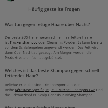
frisch gewaschenes Haar gesprüht. Neben dem Frische-Effekt wird
die Griffigkeit des Haares deutlich erhöht, so hält die Frisur besser.
Häufig gestellte Fragen
Die pudrige Textur macht das Haar geschmeidig. Zugleich erhält
das Haar auch mehr Struktur und wird mattiert. Resultat:
Unglaubliches Volumen Fettiges Haar wird aufgefrischt das Haar
wird griffiger & voluminöser Matt-Effekt Geschmeidigkeit
Was tun gegen fettige Haare über Nacht?
Anwendung des Schwarzkopf OSIS Trockenshampoo: Dose gut
schütteln und aus etwa 30 Zentimetern Entfernung auf das
trockene Haar sprühen. Nach etwa 30 Sekunden mit einem
Handtuch sanft in das Haar massieren, danach bürsten um
Der beste SOS-Helfer gegen schnell haarfettige Haare
etwaige weiße Rückstände zu entfernen.
ist
Trockenshampoo
oder Cleansing Powder. Es kann bereits
vor dem Schlafengehen angewandt werden. Das Fett wird
dann über Nacht aufgesaugt. Am Morgen werden die
Produktreste einfach ausgebürstet.
Welches ist das beste Shampoo gegen schnell
fettendes Haar?
Beliebte Produkte sind: Die Shampoos aus der
Reihe
Kérastase Spécifique
,
Paul Mitchell Shampoo Two
und
das Schwarzkopf BC Scalp Genesis Purifying Shampoo.
Was tun gegen fettige Haare ohne