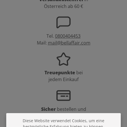
Österreich ab 60 €
Tel.
0800404453
Mail:
mail@bellaffair.com
Treuepunkte
bei
jedem Einkauf
Sicher
bestellen und
bezahlen
Diese Website verwendet Cookies, um eine
bestmögliche Erfahrung bieten zu können.