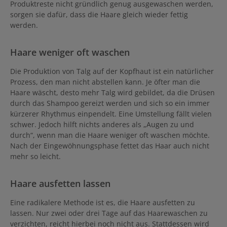
Produktreste nicht gründlich genug ausgewaschen werden,
bis zu 3 Minuten einwirken lassen. Danach gut ausspülen und bei
sorgen sie dafür, dass die Haare gleich wieder fettig
Bedarf den Vorgang wiederhole
werden.
Haare weniger oft waschen
Die Produktion von Talg auf der Kopfhaut ist ein natürlicher
Prozess, den man nicht abstellen kann. Je öfter man die
Haare wäscht, desto mehr Talg wird gebildet, da die Drüsen
durch das Shampoo gereizt werden und sich so ein immer
kürzerer Rhythmus einpendelt. Eine Umstellung fällt vielen
schwer. Jedoch hilft nichts anderes als „Augen zu und
durch“, wenn man die Haare weniger oft waschen möchte.
Nach der Eingewöhnungsphase fettet das Haar auch nicht
mehr so leicht.
Haare ausfetten lassen
Eine radikalere Methode ist es, die Haare ausfetten zu
lassen. Nur zwei oder drei Tage auf das Haarewaschen zu
verzichten, reicht hierbei noch nicht aus. Stattdessen wird