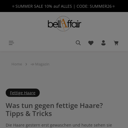
🔅SUMMER SALE 10% auf ALLES | CODE: SUMMER26🔅
alt springen
Du hast 0 Produkt
Waren
Home
📣 Magazin
Fettige Haare
Was tun gegen fettige Haare?
Tipps & Tricks
Die Haare gestern erst gewaschen und heute sehen sie