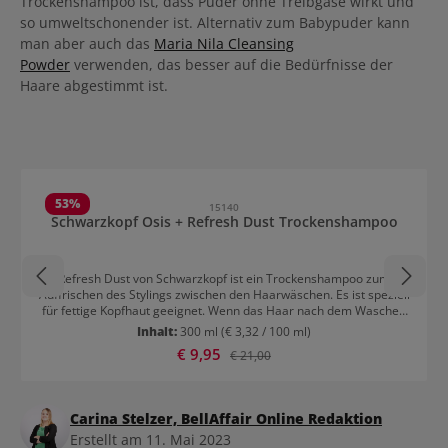
Trockenshampoo ist, dass Puder ohne Treibgase wirkt und
so umweltschonender ist. Alternativ zum Babypuder kann
man aber auch das
Maria Nila Cleansing
Powder
verwenden, das besser auf die Bedürfnisse der
Haare abgestimmt ist.
Produktgalerie überspringen
53
%
15140
Schwarzkopf Osis + Refresh Dust Trockenshampoo
Refresh Dust von Schwarzkopf ist ein Trockenshampoo zum
Auffrischen des Stylings zwischen den Haarwäschen. Es ist speziell
für fettige Kopfhaut geeignet. Wenn das Haar nach dem Waschen
rasch fettig wird, ist dieses Produkt genau richtig. Im
Inhalt:
300 ml
(€ 3,32 / 100 ml)
Handumdrehen entfernt es Talg und Fett und verleiht dem Haar
Verkaufspreis:
€ 9,95
Regulärer Preis:
€ 21,00
unglaubliches Volumen und mehr Griffigkeit. Auch eine leichte
Kontrolle und Abteilung der Haare ist mit diesem Produkt möglich.
Aufgefrischtes Haar und verbesserte Griffigkeit mit Schwarzkopf
OSIS Trockenshampoo Um feinem Haar mehr Griffigkeit zu
Carina Stelzer, BellAffair Online Redaktion
verleihen, kann Refresh Dust auch wie ein Stylingspray verwendet
werden. Das Trockenshampoo von Schwarzkopf wird hierbei in
Erstellt am 11. Mai 2023