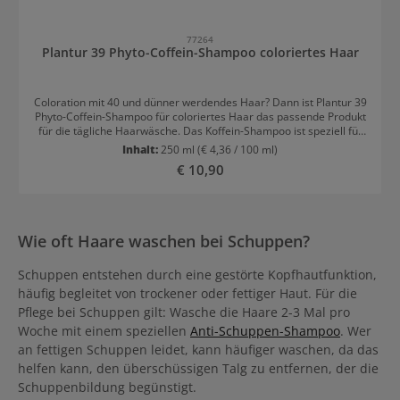
77264
Plantur 39 Phyto-Coffein-Shampoo coloriertes Haar
Coloration mit 40 und dünner werdendes Haar? Dann ist Plantur 39
Phyto-Coffein-Shampoo für coloriertes Haar das passende Produkt
für die tägliche Haarwäsche. Das Koffein-Shampoo ist speziell für
coloriertes und strapaziertes Haar und wirkt gegen Haarausfall.
Inhalt:
250 ml
(€ 4,36 / 100 ml)
Plantur 39 Phyto-Coffein-Shampoo für coloriertes Haar Wirkung
Regulärer Preis:
€ 10,90
Das enthaltene Koffein in Plantur 39 Phyto-Coffein-Shampoo
coloriertes Haar beugt der Erschöpfung der Haarproduktion vor.
Der Wirkstoff dringt beim Haarewaschen in den Haarfollikel ein
(nach 120 Sekunden Einwirkzeit nachweisbar). Das Coffein ist für
24-Stunden an der Haarwurzel nachweisbar. Zusätzlich stärken
Wie oft Haare waschen bei Schuppen?
Phytoflavone aus weißem Tee die Widerstandskraft in der Kopfhaut
und im Haarfollikel und tragen zu ihrer Regeneration bei. Das
Schuppen entstehen durch eine gestörte Kopfhautfunktion,
Koffein Shampoo für coloriertes Haar beugt insbesondere
menopausalem Haarausfall vor - darum ist es für das Haar ab 40
häufig begleitet von trockener oder fettiger Haut. Für die
empfohlen. Coloriertes und strapaziertes Haar wird gekräftigt,
Pflege bei Schuppen gilt: Wasche die Haare 2-3 Mal pro
spürbar voller und geschmeidiger. Dafür sorgen Weizenprotein
Woche mit einem speziellen
Anti-Schuppen-Shampoo
. Wer
und Provitamin B5. Trockene und poröse Stellen im Haar werden
gepflegt. Plantur 39 Phyto-Coffein-Shampoo für coloriertes Haar
an fettigen Schuppen leidet, kann häufiger waschen, da das
Anwendung Damit genügend Coffein zur Haarwurzel gelangt,
helfen kann, den überschüssigen Talg zu entfernen, der die
sollte man das Shampoo mindestens 2 Minuten einwirken lassen -
Schuppenbildung begünstigt.
vom Auftragen bis zum Ausspülen.