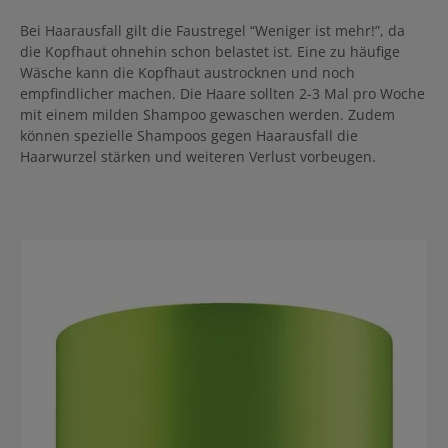
es notwendig, dass das Haar richtig nass ist, weil durch das Wasser
die waschaktiven Subtanzen erst aktiviert werden. Das Shampoo
Bei Haarausfall gilt die Faustregel “Weniger ist mehr!”, da
wird sanft in Haare und Kopfhaut einmassiert und mit Wasser
die Kopfhaut ohnehin schon belastet ist. Eine zu häufige
aufemulgiert, sodass sich ein reichhaltiger, üppiger Schaum bildet.
Wäsche kann die Kopfhaut austrocknen und noch
Es wird empfohlen, die Kopfhaut zu massieren, da die Massage
empfindlicher machen. Die Haare sollten 2-3 Mal pro Woche
die volumenspendende Wirkung anregt. Anschließend gründlich
ausspülen. Bei Bedarf wiederholen. Abschließend mit dem Extra
mit einem milden Shampoo gewaschen werden. Zudem
Volumen Conditioner nachbehandeln, um das Volumen zu
können spezielle Shampoos gegen Haarausfall die
maximieren.
Haarwurzel stärken und weiteren Verlust vorbeugen.
Produktgalerie überspringen