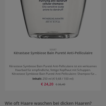
33587
Kérastase Symbiose Bain Pureté Anti-Pelliculaire
Kérastase Symbiose Bain Pureté Anti-Pelliculaire ist ein wirksames
Haarbad für empfindliche, fettige Kopfhaut mit Schuppen.
Kérastase Symbiose Bain Pureté Anti-Pelliculaire: Shampoo für
fettige Kopfhaut mit Schuppenbildung Das Shampoo ist ein
Inhalt:
250 ml
(€ 9,68 / 100 ml)
regulierendes Haarbad, das schnell fettende Kopfhaut mit
Verkaufspreis:
€ 24,20
Regulärer Preis:
€ 36,40
Schuppenbildung wieder ins Gleichgewicht bringt. Es reinigt sanft,
entfernt abgestorbene Hautteilchen und hilft, Schuppenbildung
langfristig zu reduzieren. Sensible Kopfhaut wird beruhigt, während
das Haar Geschmeidigkeit erhält. Der Wirkstoff Pirocton-Olamin
hat eine antibakterielle und fungizide Wirkung. Er reduziert die
Wie oft Haare waschen bei dicken Haaren?
Bildung neuer Schuppen. Salicylsäure peelt und entfernt so