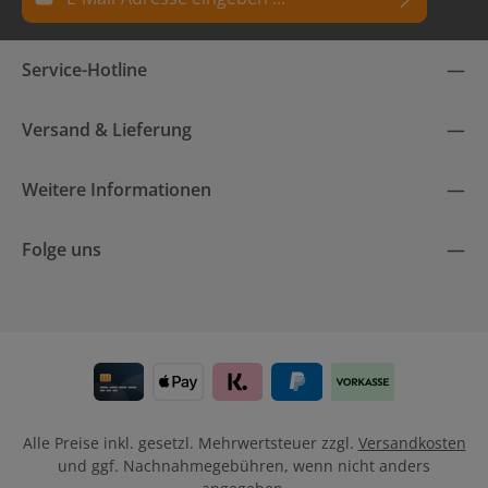
Datenschutz
Die mit einem Stern (*) markierten Felder sind
Service-Hotline
Ich habe die
Datenschutzbestimmungen
zur Kenntnis
Pflichtfelder.
genommen und die
AGB
gelesen und bin mit ihnen
einverstanden.
Versand & Lieferung
Weitere Informationen
Folge uns
Alle Preise inkl. gesetzl. Mehrwertsteuer zzgl.
Versandkosten
und ggf. Nachnahmegebühren, wenn nicht anders