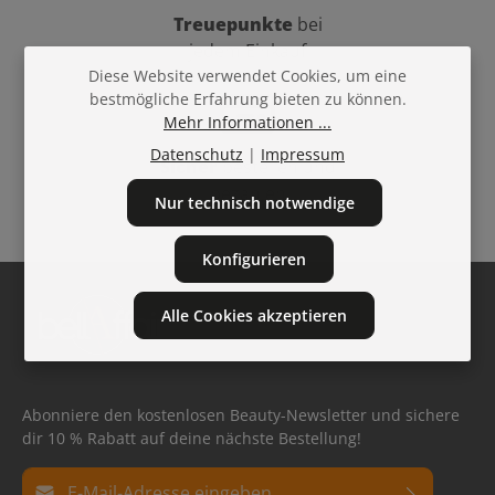
Treuepunkte
bei
jedem Einkauf
Diese Website verwendet Cookies, um eine
bestmögliche Erfahrung bieten zu können.
Mehr Informationen ...
Datenschutz
|
Impressum
Sicher
bestellen und
bezahlen
Nur technisch notwendige
Konfigurieren
Alle Cookies akzeptieren
Abonniere den kostenlosen Beauty-Newsletter und sichere
dir 10 % Rabatt auf deine nächste Bestellung!
E-Mail-Adresse*