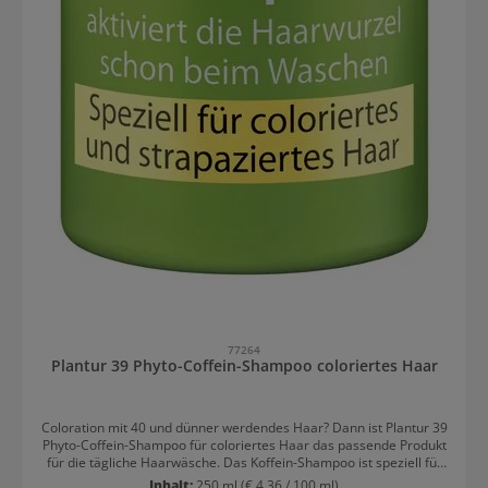
77264
Plantur 39 Phyto-Coffein-Shampoo coloriertes Haar
Coloration mit 40 und dünner werdendes Haar? Dann ist Plantur 39
Phyto-Coffein-Shampoo für coloriertes Haar das passende Produkt
für die tägliche Haarwäsche. Das Koffein-Shampoo ist speziell für
coloriertes und strapaziertes Haar und wirkt gegen Haarausfall.
Inhalt:
250 ml
(€ 4,36 / 100 ml)