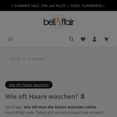
🔅SUMMER SALE 10% auf ALLES | CODE: SUMMER26🔅
alt springen
Du hast 0 Produkt
Waren
Home
📣 Magazin
wie oft haare waschen
Wie oft Haare waschen? 🚿
Die Frage,
wie oft man die Haare waschen sollte
,
beschäftigt viele. Dabei gibt es keine pauschale Antwort,