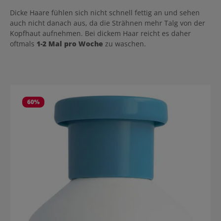
Schuppen sichtbar. Kérastase Symbiose Bain Pureté Anti-
Pelliculaire Anwendung Haarbad auf das feuchte Haar geben und
Dicke Haare fühlen sich nicht schnell fettig an und sehen
aufschäumen. Sanft einmassieren und gut ausspülen. Highlights:
auch nicht danach aus, da die Strähnen mehr Talg von der
Reguliert Reinigt Anti-Schuppen Wirkung Ohne Sulfate und Silikone
Kopfhaut aufnehmen. Bei dickem Haar reicht es daher
oftmals
1-2 Mal pro Woche
zu waschen.
Produktgalerie überspringen
60
%