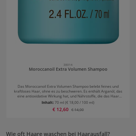
38014
Moroccanoil Extra Volumen Shampoo
Das Moroccanoil Extra Volumen Shampoo belebt feines und
kraftloses Haar, ohne es zu beschweren. Es enthält Arganöl, das
eine antioxidative Wirkung hat, und Nährstoffe, die das Haar
reaktivieren, reinigen, entwirren und ihm unglaubliches Volumen
Inhalt:
70 ml
(€ 18,00 / 100 ml)
verleihen. Glanz, Geschmeidigkeit und Schwung sowie eine
Verkaufspreis:
€ 12,60
Regulärer Preis:
€ 14,00
verbesserte Kämmbarkeit sind die Vorteile dieses Shampoos. Die
Formeln sind sulfat-, phosphat- und parabenfrei, was zu einem
langen Erhalt der Haarfarbe führt und hilft, das Haar nicht
auszutrocknen, aufzurauen oder auszubleichen. Anwendung des
Moroccanoil Extra Volumen Shampoos Die konzentrierte,
Wie oft Haare waschen bei Haarausfall?
hydrophile Formel von Moroccanoil Extra Volumen Shampoo macht