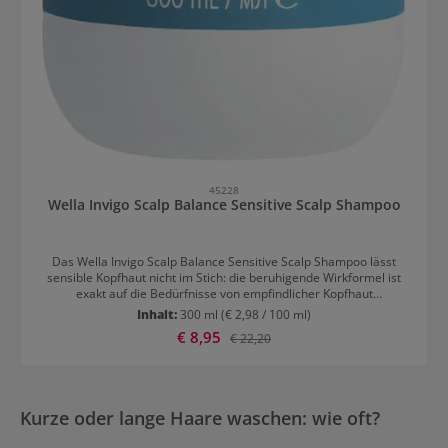
45228
Wella Invigo Scalp Balance Sensitive Scalp Shampoo
Das Wella Invigo Scalp Balance Sensitive Scalp Shampoo lässt
sensible Kopfhaut nicht im Stich: die beruhigende Wirkformel ist
exakt auf die Bedürfnisse von empfindlicher Kopfhaut
zugeschnitten. Durch die sanfte Reinigung wird das natürliche
Inhalt:
300 ml
(€ 2,98 / 100 ml)
Gleichgewicht wieder hergestellt und die Kopfhaut beruhigt, was zu
Verkaufspreis:
€ 8,95
Regulärer Preis:
€ 22,20
spürbar und sichtbar entspannter Kopfhaut führt. Das Shampoo
enthält keine Duftstoffe. Für eine beruhigte, reine Kopfhaut und
sauberes, griffiges Haar.
Kurze oder lange Haare waschen: wie oft?