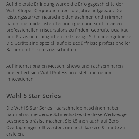
und -bürste) Elegantes
Lithium-Ionen-
Auf die erste Erfindung wurde die Erfolgsgeschichte der
Schwarz Accoustic & Optic
Akkutechnologie ist leicht und
Wahl Clipper Corporation über die Jahre aufgebaut. Die
informatin system:
leistungsstark. 8 Premium-
Akustische Schutzfunktion
leistungsstarken Haarschneidemaschinen und Trimmer
Aufsteckkämme sorgen für
(Overload Protection). LED
ein individuelles
haben die modernsten Technologien und sind in vielen
Akkuzustands- und
Schneidergebnis. Das Gerät
professionellen Friseursalons zu finden. Geprüfte Qualität
Ladekontrollanze
ist für perfekt verblendete
und Präzision ermöglichen erstklassige Schneideergebnisse.
Fades und schnelles
Die Geräte sind speziell auf die Bedürfnisse professioneller
Schneiden entwickelt
worden. Zubehör von Wahl
Barber und Frisöre zugeschnitten.
Cordless Legend
Haarschneidemaschine
Aufsteckkämme: 1,5 mm / 3
Auf internationalen Messen, Shows und Fachseminaren
mm / 4,5 mm / 6 mm / 10 mm
präsentiert sich Wahl Professional stets mit neuen
/ 13 mm / 19 mm / 25 mm
Frisierkamm
Innovationen.
Reinigungsbürste Öl
Messerschutz
Wahl 5 Star Series
Die Wahl 5 Star Series Haarschneidemaschinen haben
hautnah schneidende Schneidsätze, die diese Werkzeuge
besonders präzise machen. Sie können auch auf Zero-
Overlap eingestellt werden, um noch kürzere Schnitte zu
erzielen.