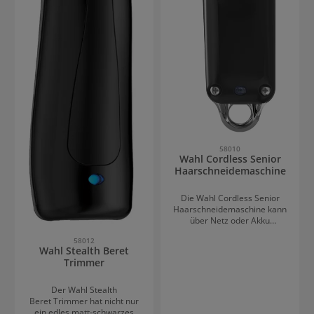
Technologie passen die
Kämme genau auf den
Schneidsatz. Zubehör der
Wahl Cordless Magic Clip
Haarschneidemaschine 8
Premium Aufsteckkämme:
1,5 mm, 3 mm, 4,5 mm, 6
mm, 10 mm, 13 mm, 19 mm,
25 mm Frisierkamm
Reinigungsbürste Öl
Messerschutz
58010
Wahl Cordless Senior
Haarschneidemaschine
Die Wahl Cordless Senior
Haarschneidemaschine kann
über Netz oder Akku
betrieben werden. Der
58012
effiziente, robuste Lithium-
Wahl Stealth Beret
Ionen-Akku läuft bei einer
Trimmer
Ladezeit von 120 Minuten bis
zu 70 Minuten durchgehend.
Der DC-Motor ist
Der Wahl Stealth
leistungsstark. Das
Beret Trimmer hat nicht nur
Gehäuseunterteil aus Metall
ein edles matt-schwarzes