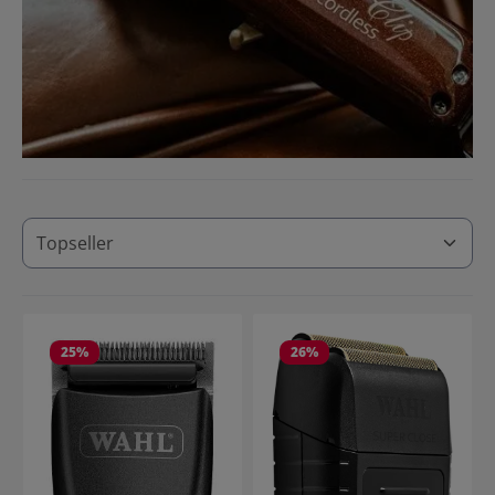
25
%
26
%