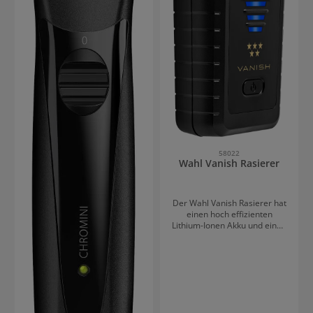
58022
Wahl Vanish Rasierer
Der Wahl Vanish Rasierer hat
einen hoch effizienten
Lithium-Ionen Akku und einen
leistungsstarken DC-Motor.
Es ist Netz- und Akku-Betrieb
möglich. Nach 50 Minuten
Ladezeit läuft das Finishing-
Tool 100 Minuten kabellos.
Besonders Plus: Mit der
hypoallergenen Gold-