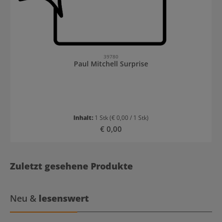
39780
Paul Mitchell Surprise
Inhalt:
1 Stk
(€ 0,00 / 1 Stk)
Regulärer Preis:
€ 0,00
Zuletzt gesehene Produkte
Neu &
lesenswert