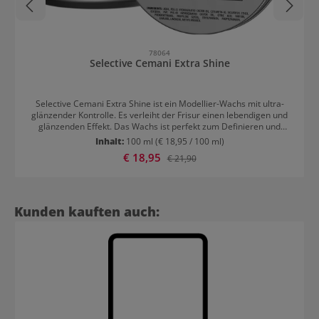
78064
Selective Cemani Extra Shine
Selective Cemani Extra Shine ist ein Modellier-Wachs mit ultra-
glänzender Kontrolle. Es verleiht der Frisur einen lebendigen und
glänzenden Effekt. Das Wachs ist perfekt zum Definieren und
beschwert das Haar nicht. Durch den Solar Filter wird das Haar vor
Inhalt:
100 ml
(€ 18,95 / 100 ml)
schädlichen UV-Strahlen geschützt. Anwendung von Selective
Verkaufspreis:
€ 18,95
Regulärer Preis:
€ 21,90
Cemani Extra Shine Eine erbsengroße Menge auf trockenes oder
feuchtes Haar geben und wie gewünscht stylen.
Produktgalerie überspringen
Kunden kauften auch: