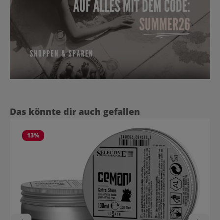
Produktgalerie überspringen
Das könnte dir auch gefallen
13
%