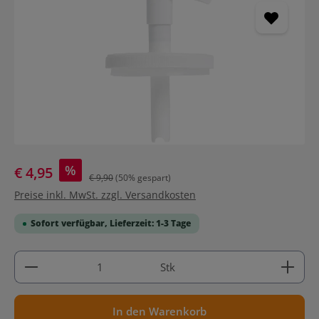
%
€ 4,95
€ 9,90
(50% gespart)
Preise inkl. MwSt. zzgl. Versandkosten
Sofort verfügbar, Lieferzeit: 1-3 Tage
Produkt Anzahl: Gib den gewünschten Wert ein ode
Stk
In den Warenkorb