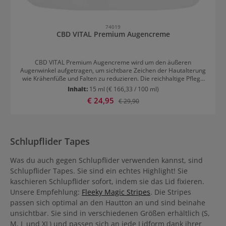
74019
CBD VITAL Premium Augencreme
CBD VITAL Premium Augencreme wird um den äußeren
Augenwinkel aufgetragen, um sichtbare Zeichen der Hautalterung
wie Krähenfüße und Falten zu reduzieren. Die reichhaltige Pflege
mit angenehm leichter Konsistenz wirkt aufpolsternd, straffend und
Inhalt:
15 ml
(€ 166,33 / 100 ml)
verbessert die Hautelastizität. Durch die tiefenwirksame
Verkaufspreis:
€ 24,95
Regulärer Preis:
€ 29,90
Feuchtigkeitszufuhr wird ein jugendlich-frisches Aussehen erzielt.
Die Augencreme ist für alle Hauttypen geeignet. Inhaltsstoffe von
CBD VITAL Premium Augencreme Hyaluronsäure und Aloe Vera
wirken intensiv feuchtigkeitsspendend. QT ist ein patentierter
Inhaltsstoff aus der grünen Meeresalge, der die natürliche
Schlupflider Tapes
Kollagenbildung anregt. Extrakt aus Grünem Kaffee festigt das
Hautbild und lässt es jugendlich frisch erstrahlen. Cannabidiol ist
ein starkes Antioxidans, das die natürliche Zellregeneration
Was du auch gegen Schlupflider verwenden kannst, sind
fördert. Hanfsamenöl beruhigt Hautirritationen. CBD VITAL
Schlupflider Tapes. Sie sind ein echtes Highlight! Sie
Premium Augencreme kommt ohne Parabene, Paraffine,
kaschieren Schlupflider sofort, indem sie das Lid fixieren.
Silikonöle, Mikroplastik und Polyethylenglykole aus. Anwendung
Unsere Empfehlung:
von CBD VITAL Premium Augencreme Zuerst die Haut reinigen. Die
Fleeky Magic Stripes
. Die Stripes
Augencreme dann 2-mal täglich in C-Form um den äußeren
passen sich optimal an den Hautton an und sind beinahe
Augenwinkel auftragen. Dabei sanft mit den Fingerspitzen auf die
unsichtbar. Sie sind in verschiedenen Größen erhältlich (S,
Haut einklopfen. Mindestens 2 Monate regelmäßig anwenden,
M, L und XL) und passen sich an jede Lidform dank ihrer
damit die besten Ergebnisse erzielt werden.