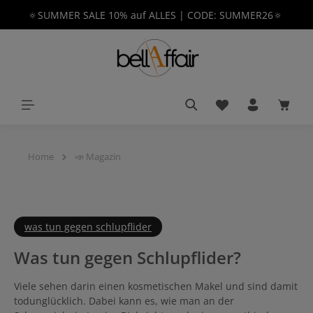
🔅SUMMER SALE 10% auf ALLES | CODE: SUMMER26🔅
alt springen
Du hast 0 Produkt
Waren
Home
📣 Magazin
was tun gegen schlupflider
Was tun gegen Schlupflider?
Viele sehen darin einen kosmetischen Makel und sind damit
todunglücklich. Dabei kann es, wie man an der