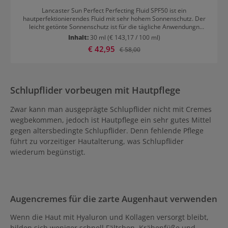
Lancaster Sun Perfect Perfecting Fluid SPF50 ist ein
hautperfektionierendes Fluid mit sehr hohem Sonnenschutz. Der
leicht getönte Sonnenschutz ist für die tägliche Anwendungn
geeignet und wirkt aktiv gegen Falten und dunkle Flecken. Die Anti-
Inhalt:
30 ml
(€ 143,17 / 100 ml)
Aging Formel ist mit einem umfassenden Sonnenschutz
Verkaufspreis:
€ 42,95
Regulärer Preis:
€ 58,00
ausgestattet und bewahrt die Haut vor Schäden durch die
Sonnenstrahlung. Das Fluid lässt Hautunreinheiten verschwinden
und verbessert so das Erscheinungsbild der Haut. Es schenkt ihr
einen perfektionierten, dezent getönten Teint mit pudrig-mattem
Finish sowie perfekten Sonnenschutz vor UVA-, UVB- und
Schlupflider vorbeugen mit Hautpflege
Infrarotstrahlen als auch vor sichtbarem Licht. Anwendung: Eine
erbsengrosse Menge auf Wangen, Stirn, Kinn und Nase auftragen
und mit sanft klopfenden Bewegungen einarbeiten.
Zwar kann man ausgeprägte Schlupflider nicht mit Cremes
wegbekommen, jedoch ist Hautpflege ein sehr gutes Mittel
gegen altersbedingte Schlupflider. Denn fehlende Pflege
führt zu vorzeitiger Hautalterung, was Schlupflider
wiederum begünstigt.
Augencremes für die zarte Augenhaut verwenden
Wenn die Haut mit Hyaluron und Kollagen versorgt bleibt,
bilden sich weniger schnell Fältchen, Krähenfüße und