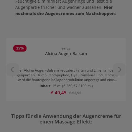
Feuchtigkeit, minimiert Augenringe und lässt die
Augenpartie frischer und wacher aussehen.
Hier
nochmals die Augencremes zum Nachshoppen:
Produktgalerie überspringen
25
%
77144
Alcina Augen-Balsam
Der Alcina Augen-Balsam reduziert Falten und Linien an den
Augenpartien. Durch Pentapeptide, Hyaluronsäure und Panthenol
wird die hauteigene Kollagenproduktion angeregt und eine
geglättete Augenpartie hervorgerufen. Der Augen-Balsam wird
Inhalt:
15 ml
(€ 269,67 / 100 ml)
beruhigend und feuchtigkeitsspendend. Er wird morgens und/oder
Verkaufspreis:
€ 40,45
Regulärer Preis:
€ 53,95
abends dünn auf die gereinigte Haut um die Augen aufgetragen.
Tipps für die Anwendung der Augencreme für
einen Massage-Effekt: