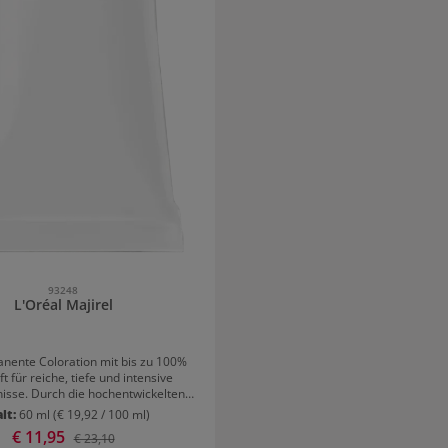
93248
L'Oréal Majirel
nente Coloration mit bis zu 100%
t für reiche, tiefe und intensive
isse. Durch die hochentwickelten
ffe werden die 3 Zonen des Haares
alt:
60 ml
(€ 19,92 / 100 ml)
en und die kompletten Haarfasern
Verkaufspreis:
€ 11,95
Regulärer Preis:
€ 23,10
Kunden, die sich eine reiche, tiefe,