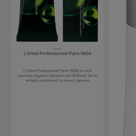
53331
L'Oréal Professionnel Paris iNOA
L'Oréal Professionnel Paris iNOA ist eine
luxuriöse vegane Coloration auf Öl-Basis. Sie ist
einfach und schnell zu mixen, hat eine
geschmeidige Textur und lässt sich ganz einfach
auftragen. L'Oréal Professionnel Paris iNOA:
Luxuriöse Coloration für erstklassige Egebnisse
Ohne Ammoniak Geruchsneutral Bis zu 100%
Grauabdeckung Hochglänzende Farbe &
langanhaltende Intensität Optimales
Kopfhautgefühl Spendet dem Haar wertvolle
Feuchtigkeit Anti-Trockenheitseffekt In einer
umweltfreundlichen Verpackung. Tube aus 95%
recyceltem Aluminium, Deckel aus recyceltem
Kunststoff. Anwendungstipps für L'Oréal