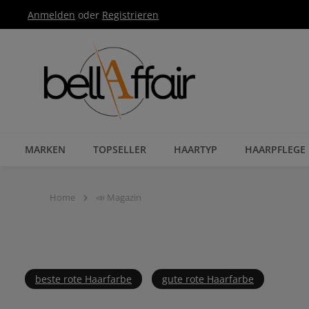
Anmelden
oder
Registrieren
Zur Hauptnavigation springen
MARKEN
TOPSELLER
HAARTYP
HAARPFLEGE
Home
📣 Magazin
beste rote Haarfarbe
gute rote Haarfarbe