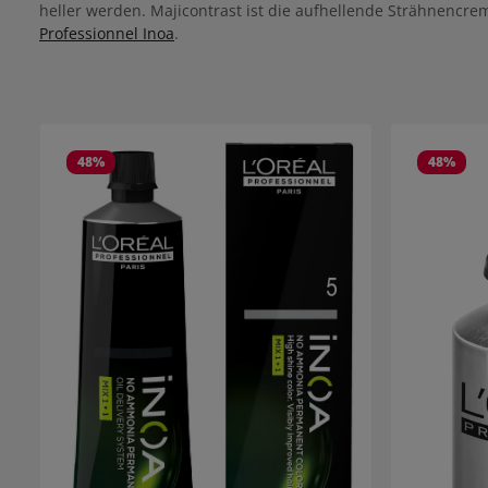
heller werden. Majicontrast ist die aufhellende Strähnencrem
Professionnel Inoa
.
Produktgalerie überspringen
48
%
48
%