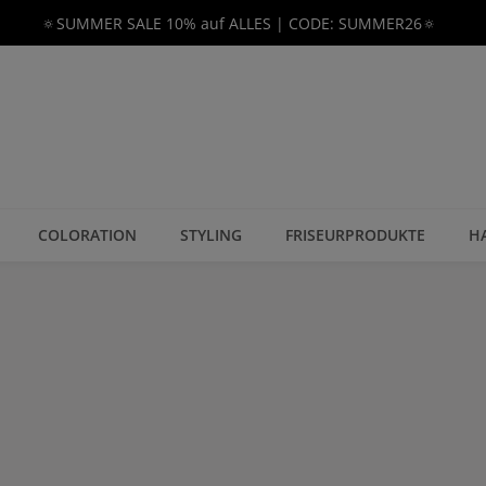
🔅SUMMER SALE 10% auf ALLES | CODE: SUMMER26🔅
COLORATION
STYLING
FRISEURPRODUKTE
H