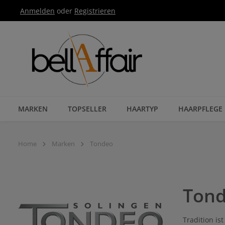
Anmelden
oder
Registrieren
Zur Hauptnavigation springen
MARKEN
TOPSELLER
HAARTYP
HAARPFLEGE
Home
Marken
Tondeo
Ton
Tradition is