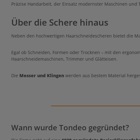
Präzise Handarbeit, der Einsatz modernster Maschinen und T
eine S
Vanadiu
Widerst
Über die Schere hinaus
Verschleiß 
erzielt. Die FADE-BLADE sorgt
Übergangss
Nano-Verzah
Neben den hochwertigen Haarschneidescheren bietet die Mar
Schnitt oh
Schneid
kleinste
Egal ob Schneiden, Formen oder Trocknen – mit den ergono
hervorr
Haarschneidemaschinen, Trimmer und Glätteisen.
maximale
Hohlschli
h
Die
Messer und Klingen
werden aus bestem Material hergest
Wann wurde Tondeo gegründet?