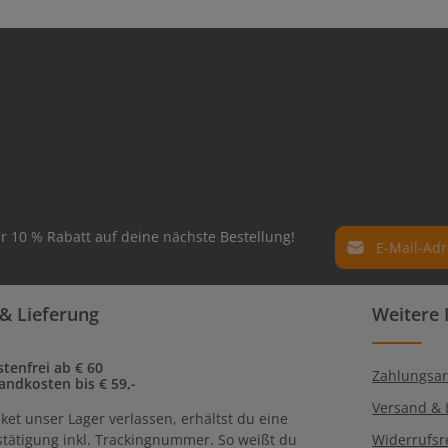
E-Mail-Adresse*
r 10 % Rabatt auf deine nächste Bestellung!
Datenschutz
Die mit einem Ste
& Lieferung
Weitere 
Ich habe die
Dat
Pflichtfelder.
genommen und 
einverstanden.
tenfrei ab € 60
Zahlungsar
andkosten bis € 59,-
Versand & 
ket unser Lager verlassen, erhältst du eine
tätigung inkl. Trackingnummer. So weißt du
Widerrufsr