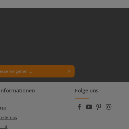
rn (*) markierten Felder sind
Informationen
Folge uns
enschutzbestimmungen
zur Kenntnis
die
AGB
gelesen und bin mit ihnen
ten
Lieferung
echt