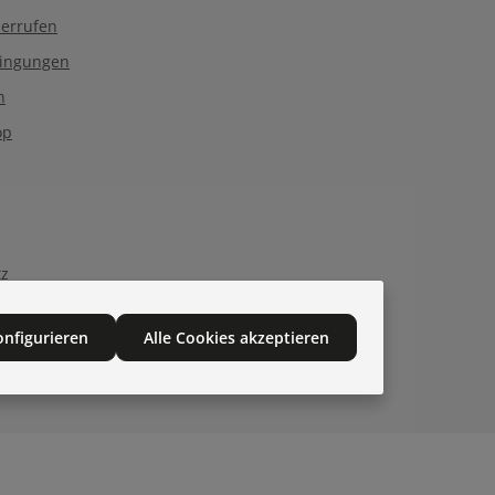
derrufen
dingungen
n
op
tz
onfigurieren
Alle Cookies akzeptieren
Qs