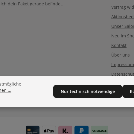
ich dein Paket gerade befindet.
Vertrag wi
Aktionsbe
Unser Salo
Neu im Sh
Kontakt
Über uns
Impressum
Datenschu
AGB
stmögliche
en ...
Nur technisch notwendige
K
Hilfe & FA