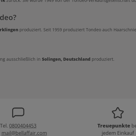
rik
zurück. Sie wurde 1949 von der Tondeo-Verkaufsgesellschaft
ndeo?
rklingen
produziert. Seit 1959 produziert Tondeo auch Haarschni
ng ausschließlich in
Solingen, Deutschland
produziert.
Tel.
0800404453
Treuepunkte
be
:
mail@bellaffair.com
jedem Einkauf