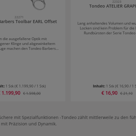
22323
Tondeo ATELIER GRAP
22271
arbers Toolbar EARL Offset
Lang anhaltendes Volumen und w
Locken sind kein Problem für die
Rundbürsten der Serie Tondeo
Graphite. Ihr gewisses Extr
n die ausgefallene Optik mit
graphitbeschichtete Bürstenkö
gener Klinge und abgewinkeltem
wabenförmigen Luftlöchern. Die 
ge machen den Tondeo Barbers
wurden für eine schnelle, gle
L Offset aus der BARBER’S TOOLBAR
Wärmeverteilung und extra schnel
einer außergewöhnlichen Schere.
entwickelt. Das Stylen von Volume
neuartig die Schneide dieser von
geht so spürbar leicht und locker 
entwickelten Schere: Der EARL ist
ür den perfekten maskulinen Schnitt.
tegrierte CONBLADE Schneide sorgt
xtrem- convexe Blatt mit extremem
lt:
1 Stk
(€ 1.199,90 / 1 Stk)
Inhalt:
1 Stk
(€ 16,90 / 1 
 für ein sensationell butterweiches
erkaufspreis:
 1.199,90
Verkaufspreis:
€ 16,90
fühl, das dank des Vanadiumstahls
Regulärer Preis:
Regulärer
€ 1.598,00
€ 21,10
 lange anhält. Das abgewinkelte
e sorgt für hohe Ergonomie und
dem Offset Design gleichzeitig für
ables Arbeiten. Die individuel
llbare Comfort-Schraube sorgt
n Schere mit Spezialfunktionen -Tondeo zählt mittlerweile zu den f
it der feinstpolierten Gangstelle
 mit Präzision und Dynamik.
eichen Gang. Tondeo Barbers
Offset - Vanadiumstahl Die lang
chärfe und Langlebigkeit wird durch