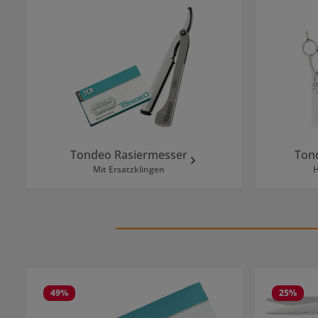
Tondeo Rasiermesser
Ton
Mit Ersatzklingen
H
Produktgalerie überspringen
49
%
25
%