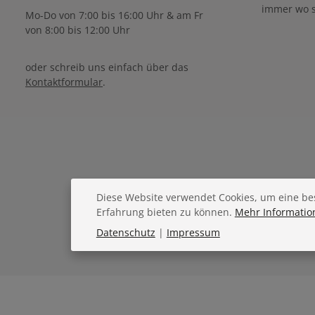
immer wo s
Mo-Do von 7:00 bis 16:00 Uhr & am Fr
von 8:00 bis 12:00 Uhr
oder schreib uns einfach über das
Kontaktformular
.
Diese Website verwendet Cookies, um eine be
Erfahrung bieten zu können.
Mehr Information
Datenschutz
|
Impressum