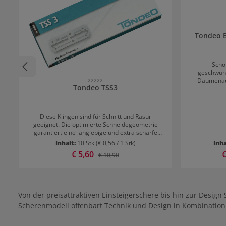
Tondeo B
Scho
geschwun
Daumenau
22222
Tondeo TSS3
Toolbar EAR
Serie zu 
Absolut 
Barbern mit
Diese Klingen sind für Schnitt und Rasur
die Schere f
geeignet. Die optimierte Schneidegeometrie
Die neue in
garantiert eine langlebige und extra scharfe
durch das e
Klinge. Die Klingen wurden aus rostfreiem Stahl
Inhalt:
10 Stk
(€ 0,56 / 1 Stk)
Inha
Hohlschliff
gefertigt. Eine 3-fach Veredelung sorgt für
Verkaufspreis:
€ 5,60
V
€
Schneidege
Regulärer Preis:
€ 10,90
Langlebigkeit und Präzision. Die Klingen sind
besonders
geeignet für Sifter Style / Sifter Classic / Sifter
Daumenaug
Tribal / Sifter Ergo.
sorgen mit 
komfort
einste
Von der preisattraktiven Einsteigerschere bis hin zur Desig
gemeinsam m
Scherenmodell offenbart Technik und Design in Kombination
für einen butterw
Toolbar EARL 
anhaltende S