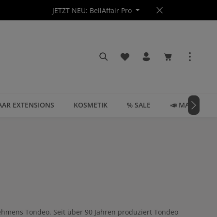
JETZT NEU: BellAffair Pro
Du hast 0 Produkte auf dem
Warenkorb enth
AAR EXTENSIONS
KOSMETIK
% SALE
📣 MAGAZIN
ernehmens Tondeo. Seit über 90 Jahren produziert Tondeo