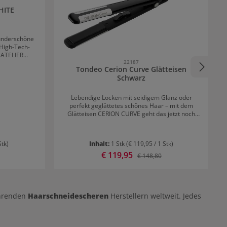
HITE
underschöne
 High-Tech-
 ATELIER
22187
a: der
Tondeo Cerion Curve Glätteisen
rper mit
Schwarz
Rundbürsten
ichmäßige
les Trocknen
Lebendige Locken mit seidigem Glanz oder
n und Locken
perfekt geglättetes schönes Haar – mit dem
von der Hand.
Glätteisen CERION CURVE geht das jetzt noch
einfacher. Silberne, hoch­glänzende,
abgerundete Curve-Einsätze an den Außen­
kanten ermöglichen perfekte Locken. Die
Stk)
Inhalt:
1 Stk
(€ 119,95 / 1 Stk)
abgerundeten, federgelagerten und keramik-
Verkaufspreis:
€ 119,95
 Preis:
Regulärer Preis:
turmalinbeschichteten Platten machen jedes
€ 148,80
Styling im Handumdrehen perfekt. Das TONDEO
CERION CURVE verfügt über eine individuelle
Temperatureinstellung und ist im eleganten
»Black- oder White-Design« mit silbernen Curve-
Einsätzen erhältlich
ührenden
Haarschneidescheren
Herstellern weltweit. Jedes