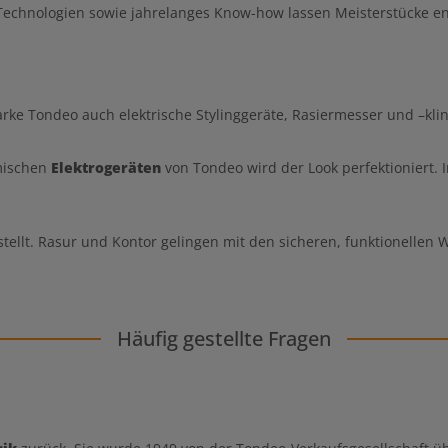
echnologien sowie jahrelanges Know-how lassen Meisterstücke ent
cherenlegierung mit erhöhtem
manteil erreicht. Eine höhere
andsfähigkeit des Stahls gegen
wird durch sub-zero-Härteverfahren
 beim
chneiden mit ihrer aufwändingen
nung an der Spitze für präzisesten
ke Tondeo auch elektrische Stylinggeräte, Rasiermesser und –kli
ne Vorschub. Rasiermesserscharfe
e mit integrierter Schneide und
m Schneidenwinkel gewährleistet
mischen
Elektrogeräten
von Tondeo wird der Look perfektioniert. 
agende Slice-Eigenschaften und
 Schnitthaltigkeit. Mit Extrem-
ff und extrem-convexem Blatt für
öchstes Schneidegefühl.
ellt. Rasur und Kontor gelingen mit den sicheren, funktionellen 
Häufig gestellte Fragen