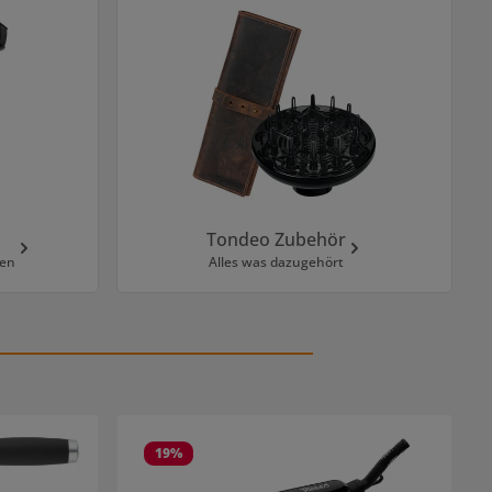
Tondeo Zubehör
ten
Alles was dazugehört
19
%