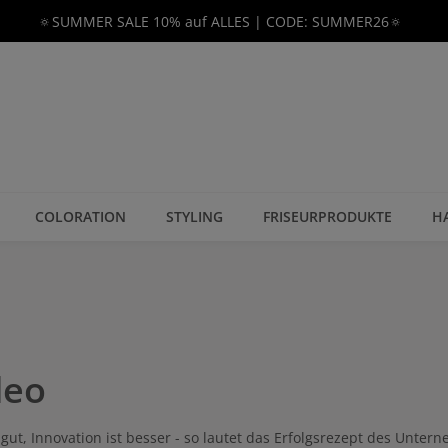
🔅SUMMER SALE 10% auf ALLES | CODE: SUMMER26🔅
COLORATION
STYLING
FRISEURPRODUKTE
H
deo
t gut, Innovation ist besser - so lautet das Erfolgsrezept des Unt