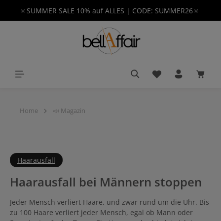
🔅SUMMER SALE 10% auf ALLES | CODE: SUMMER26🔅
alt springen
Du hast 0 Produkt
Waren
Home
📣 Magazin
Haarausfall
Haarausfall bei Männern stoppen
Jeder Mensch verliert Haare, und zwar rund um die Uhr. Bis
zu 100 Haare verliert jeder Mensch, egal ob Mann oder