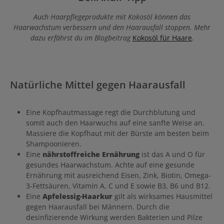
Épaississant Anwendung Das Haarbad für mehr Haardichte bei
Männern auf das nasse Haar auftragen, emulgieren und sanft
Auch Haarpflegeprodukte mit Kokosöl können das
einmassieren. Gründlich ausspülen.
Haarwachstum verbessern und den Haarausfall stoppen. Mehr
dazu erfährst du im Blogbeitrag
Kokosöl für Haare
.
Natürliche Mittel gegen Haarausfall
Eine Kopfhautmassage regt die Durchblutung und
somit auch den Haarwuchs auf eine sanfte Weise an.
Massiere die Kopfhaut mit der Bürste am besten beim
Shampoonieren.
Eine
nährstoffreiche Ernährung
ist das A und O für
gesundes Haarwachstum. Achte auf eine gesunde
Ernährung mit ausreichend Eisen, Zink, Biotin, Omega-
3-Fettsäuren, Vitamin A, C und E sowie B3, B6 und B12.
Eine
Apfelessig-Haarkur
gilt als wirksames Hausmittel
gegen Haarausfall bei Männern. Durch die
desinfizierende Wirkung werden Bakterien und Pilze