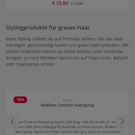
Verkaufspreis:
€ 15,90
Regulärer Preis:
€ 16,95
parabenfreien Conditioner seidig-weich und glänzend. Paul
Mitchell Platinum Blonde Conditioner gibt blondem Haar wieder
Strahlkraft und langen Halt.
Stylingprodukte für graues Haar
Beim Styling solltest du auf Produkte achten, die das Haar
bändigen, geschmeidig halten und guten Halt schenken. Mit
diesen Produkten kannst du deine Mähne unter Kontrolle
bringen. Je nach Belieben kannst du auf Haarcreme, Balsam
oder Haarsprays setzen.
Produktgalerie überspringen
12
%
32377
Redken Control Hairspray
Redken Control Hairspray bietet 24h lang volle Kontrolle. Er verleiht
starken Halt ohne klebrige Rückstände zu hinterlassen. Redken hat
den Spray vegan formuliert und so designt, dass er ein leichtes