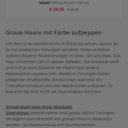
Haargefühl hinterlässt. Redken Control Hairspray: 24 Stunden
Inhalt:
400 ml
(€ 6,24 / 100 ml)
Kontrolle ohne Kräuseln der Haare Insbesondere Frisuren mit viel
Verkaufspreis:
€ 24,95
Regulärer Preis:
€ 28,30
Bewegung werden mit diesem Spray perfekt in Form gehalten.
Redken Control Hairspray schützt auch vor Luftfeuchtigkeit. Daher
ist er auch für Haar, das zum Kräuseln bei Luftfeuchte neigt, ideal
geeignet. Der Look bleibt den ganzen Tag wie frisch gestylt. Aus ca.
30 cm Entfernung auf die fertige Frisur sprühen und langen Halt
Graue Haare mit Farbe aufpeppen
mit perfekter Kontrolle genießen.
Um dein Grau wunderschön in Szene zu setzen, kannst du
es mit modischen Tönungen veredeln. Diese verleihen
äußerst dezente Nuancierungen in Grau, Lila und Blau. Das
Haar schimmert zart in diesen Reflexen, die temporär sind
und sich je nach Zustand der Haare nach etwa 8
Haarwäschen auswaschen. Moderne Tönungen haben
pflegende Inhaltsstoffe, die das Haar während der
Coloration schützen und die Haarbrücken aufbauen. So
brauchst du dich nicht vor Haarschäden fürchten.
Schwarzkopf Igora Royal Absolutes
Silverwhites
beispielsweise sind genau solche Tönungen,
die eigens zum Veredeln von grauen Haaren entworfen
wurden. Sie betonen Grau mit facettenreichen