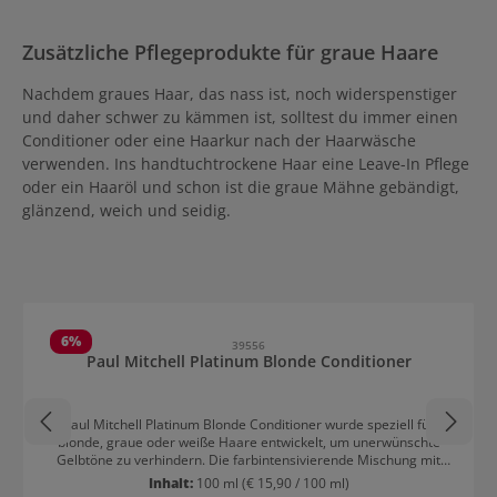
Zusätzliche Pflegeprodukte für graue Haare
Nachdem graues Haar, das nass ist, noch widerspenstiger
und daher schwer zu kämmen ist, solltest du immer einen
Conditioner oder eine Haarkur nach der Haarwäsche
verwenden. Ins handtuchtrockene Haar eine Leave-In Pflege
oder ein Haaröl und schon ist die graue Mähne gebändigt,
glänzend, weich und seidig.
Produktgalerie überspringen
6
%
39556
Paul Mitchell Platinum Blonde Conditioner
Paul Mitchell Platinum Blonde Conditioner wurde speziell für
blonde, graue oder weiße Haare entwickelt, um unerwünschte
Gelbtöne zu verhindern. Die farbintensivierende Mischung mit
violetten Farbpigmenten unterstützt die kühlen Töne, sobald die
Inhalt:
100 ml
(€ 15,90 / 100 ml)
Blondierung an Kraft verliert. Die Haare werden mit dem