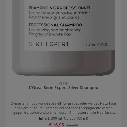
53185
L'Oréal Série Expert Silver Shampoo
Dieses Shampoo wurde speziell für graues oder weißes Naturhaar
entwickelt. Die im Shampoo enthaltenen Farbpigmente wirken
gegen Gelbstich und stärken durch Aminosäuren die Haarfaser.
Das spezielle Gloss Protect System mit Aminosäuren und
Inhalt:
300 ml
(€ 5,65 / 100 ml)
anreichernden Farbpigmenten entfernt einen ungewünschten
Verkaufspreis:
€ 16,95
Regulärer Preis:
€ 22,90
Gelbschleier. Resultat: Natürliches strahlendes Haar