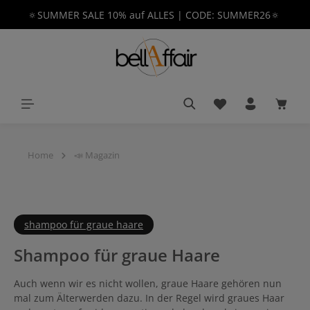
🔅SUMMER SALE 10% auf ALLES | CODE: SUMMER26🔅
alt springen
Du hast 0 Produkt
Waren
Home
📣 Magazin
shampoo für graue haare
Shampoo für graue Haare
Auch wenn wir es nicht wollen, graue Haare gehören nun
mal zum Älterwerden dazu. In der Regel wird graues Haar