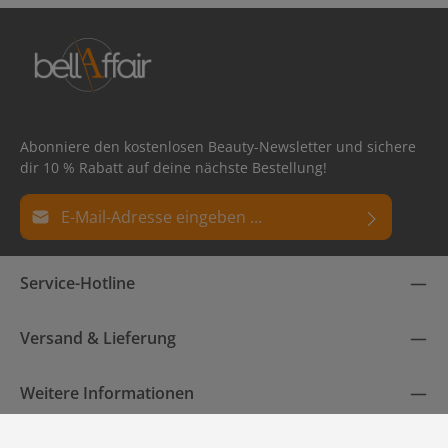
Abonniere den kostenlosen Beauty-Newsletter und sichere
dir 10 % Rabatt auf deine nächste Bestellung!
E-Mail-Adresse*
Datenschutz
Die mit einem Stern (*) markierten Felder sind
Service-Hotline
Ich habe die
Datenschutzbestimmungen
zur Kenntnis
Pflichtfelder.
genommen und die
AGB
gelesen und bin mit ihnen
einverstanden.
Versand & Lieferung
Weitere Informationen