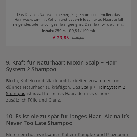
Das Davines Naturaltech Energizing Shampoo stimuliert das
Haarwachstum mit Koffein und ist somit ideal für zu Haarausfall
neigendes oder brüchiges Haar geeignet. Das Haar wird auf eine
sanfte Weise gereinigt und die Kopfhaut wird beruhigt und belebt.
Inhalt:
250 ml
(€ 9,54 / 100 ml)
Anwendung von Davines Naturaltech Energizing Shampoo Das
Verkaufspreis:
€ 23,85
Regulärer Preis:
€ 28,00
Shampoo wird sanft in das feuchte Haar einmassiert und 2-3
Minuten darin belassen. Dann ausspülen. Für eine
Intensivbehandlung sollte man das Shampoo einen Monat lang
jeden zweiten Tag anwenden. Für eine weniger intensive
Pflegebehandlung reicht zwei Mal wöchentlich für zwei Monate.
9. Kraft für Naturhaar: Nioxin Scalp + Hair
Die einzigartige Anti-Haarausfall-Wirkung kann man steigern,
System 2 Shampoo
indem das Haarshampoo mit weiteren Produkten aus der
Produktlinie wie der Energizing Lotion oder der Ampullenkur
kombiniert wird.
Biotin, Koffein und Niacinamid arbeiten zusammen, um
dünnes Naturhaar zu kräftigen. Das
Scalp + Hair System 2
Shampoo
ist ideal für feines Haar, denn es schenkt
zusätzlich Fülle und Glanz.
10. Es ist nie zu spät für langes Haar: Alcina It’s
Never Too Late Shampoo
Mit einem hochwirksamen Koffein-Komplex und Provitamin