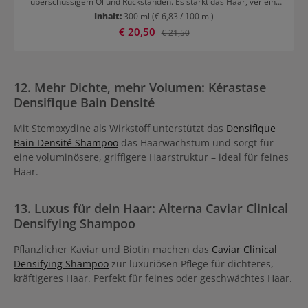
überschüssigem Öl und Rückständen. Es stärkt das Haar, verleiht
mehr Volumen und ist der erste Schritt zu einer volleren
Inhalt:
300 ml
(€ 6,83 / 100 ml)
Haarstruktur. Pfefferminzöl erfrischt die Kopfhaut schon bei der
Verkaufspreis:
€ 20,50
Regulärer Preis:
€ 21,50
ersten Anwendung. Ideal für naturbelassenes Haar mit
fortgeschrittener Ausdünnung – sichtbare Ergebnisse in nur 30
Tagen. Anwendungsempfehlung für Nioxin Scalp + Hair System 2
Shampoo Haarshampoo sanft und gleichmäßig in das Haar und die
Kopfhaut einmassieren. Gründlich ausspülen. Für beste Ergebnisse
12. Mehr Dichte, mehr Volumen: Kérastase
täglich anwenden.
Densifique Bain Densité
Mit Stemoxydine als Wirkstoff unterstützt das
Densifique
Bain Densité Shampoo
das Haarwachstum und sorgt für
eine voluminösere, griffigere Haarstruktur – ideal für feines
Haar.
13. Luxus für dein Haar: Alterna Caviar Clinical
Densifying Shampoo
Pflanzlicher Kaviar und Biotin machen das
Caviar Clinical
Densifying Shampoo
zur luxuriösen Pflege für dichteres,
kräftigeres Haar. Perfekt für feines oder geschwächtes Haar.