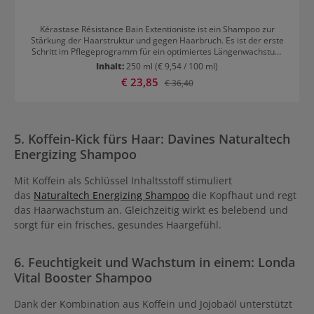
Kérastase Résistance Bain Extentioniste ist ein Shampoo zur
Stärkung der Haarstruktur und gegen Haarbruch. Es ist der erste
Schritt im Pflegeprogramm für ein optimiertes Längenwachstum
von Kerastase. Ab der ersten Anwendung kann man weniger
Inhalt:
250 ml
(€ 9,54 / 100 ml)
strapazierte Spitzen feststellen und Haarbruch wird gemindert.
Verkaufspreis:
€ 23,85
Regulärer Preis:
€ 36,40
Lange Haare müssen nicht länger ein Traum bleiben! Der Kreatine
R Komplex hilft bei der Wiederherstellung und Stärkung der
inneren Haarfaserstruktur und regeneriert die empfindlichen
Spitzen. Dadurch erhält das Haar mehr Stabilität und Vitalität.
Taurin belebt die Kopfhaut und stärkt die Haare für
5. Koffein-Kick fürs Haar: Davines Naturaltech
widerstandsfähigeres Haar. Es schützt darüber hinaus die
Energizing Shampoo
Haarfollikel und sorgt für ein gesundes
Haargefühl.Anwendungsempfehlung Kérastase Résistance Bain
ExtentionisteDas Shampoo im feuchten Haar auftragen, gut
Mit Koffein als Schlüssel Inhaltsstoff stimuliert
einmassieren und gründlich ausspülen. Für den vollen Effekt
das
Naturaltech Energizing Shampoo
die Kopfhaut und regt
danach mit der passenden Pflege folgen.
das Haarwachstum an. Gleichzeitig wirkt es belebend und
sorgt für ein frisches, gesundes Haargefühl.
6. Feuchtigkeit und Wachstum in einem: Londa
Vital Booster Shampoo
Dank der Kombination aus Koffein und Jojobaöl unterstützt