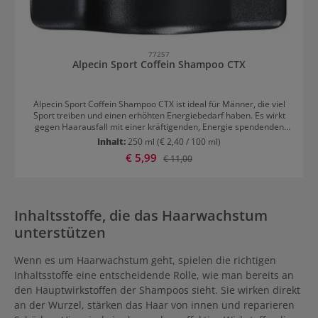
77257
Alpecin Sport Coffein Shampoo CTX
Alpecin Sport Coffein Shampoo CTX ist ideal für Männer, die viel
Sport treiben und einen erhöhten Energiebedarf haben. Es wirkt
gegen Haarausfall mit einer kräftigenden, Energie spendenden
Formel bei hoher körperlicher Belastung. Alpecin Sport Coffein
Inhalt:
250 ml
(€ 2,40 / 100 ml)
Shampoo CTX bei sportlicher Belastung: Wie es wirkt Bei
Verkaufspreis:
€ 5,99
Regulärer Preis:
€ 11,00
körperlicher Belastung empfiehlt sich besonders das Alpecin Sport
Coffein-Shampoo CTX. Denn, wenn Männer viel Sport treiben,
braucht der Körper mehr Energie. Damit auch die Energie in den
Haarwurzeln erhalten bleibt, hilft dieses Shampoo. Die speziellen
Wirkstoff-Kombination ist auf einen erhöhten Energiebedarf
Inhaltsstoffe, die das Haarwachstum
abgestimmt, der sich aus hoher körperlicher Belastung ergibt, wie
unterstützen
sie bei regelmäßigem Sport entsteht. Die Formel enthält Alpecin-
Coffein, Taurin und Mikronährstoffe wie Biotin, Zink, Magnesium
und Kalzium. Sie lädt die Energie für die Haarwurzeln nach und
Wenn es um Haarwachstum geht, spielen die richtigen
beugt so Haarausfall vor. Das Haarwachstum wird gekräftigt,
Inhaltsstoffe eine entscheidende Rolle, wie man bereits an
zudem wird das Haar griffiger. Alpecin Sport Coffein Shampoo CTX
Anwendung Täglich anwenden 2 Minuten einwirken lassen, damit
den Hauptwirkstoffen der Shampoos sieht. Sie wirken direkt
die Wirkstoff-Kombi von der Kopfhaut bis zur Haarwurzel vordringt
an der Wurzel, stärken das Haar von innen und reparieren
Gut ausspülen