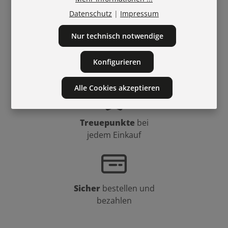
Österreich ab 60 €
Datenschutz
|
Impressum
Nur technisch notwendige
Tel.
0800404453
Konfigurieren
Mail:
mail@bellaffair.com
Alle Cookies akzeptieren
Treuepunkte
bei
jedem Einkauf
Sicher
bestellen und
bezahlen