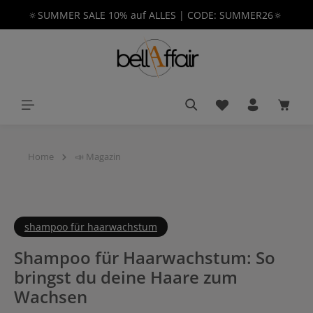
🔅SUMMER SALE 10% auf ALLES | CODE: SUMMER26🔅
alt springen
Du hast 0 Produkt
Waren
Home
📣 Magazin
shampoo für haarwachstum
Shampoo für Haarwachstum: So
bringst du deine Haare zum
Wachsen