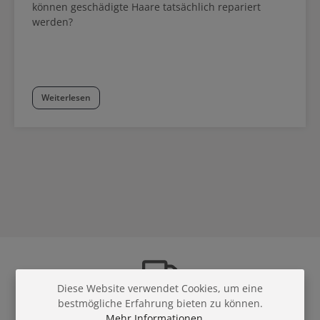
können geschädigte Haare tatsächlich repariert
werden?
Weiterlesen
Diese Website verwendet Cookies, um eine
bestmögliche Erfahrung bieten zu können.
Versandkostenfrei
in
Mehr Informationen ...