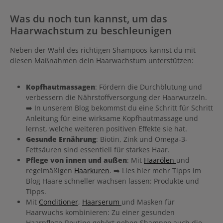
Was du noch tun kannst, um das
Haarwachstum zu beschleunigen
Neben der Wahl des richtigen Shampoos kannst du mit
diesen Maßnahmen dein Haarwachstum unterstützen:
Kopfhautmassagen
: Fördern die Durchblutung und
verbessern die Nährstoffversorgung der Haarwurzeln.
➡️ In unserem Blog bekommst du eine Schritt für Schritt
Anleitung für eine wirksame Kopfhautmassage und
lernst, welche weiteren positiven Effekte sie hat.
Gesunde Ernährung
: Biotin, Zink und Omega-3-
Fettsäuren sind essentiell für starkes Haar.
Pflege von innen und außen
: Mit
Haarölen
und
regelmäßigen
Haarkuren
. ➡️ Lies hier mehr Tipps im
Blog Haare schneller wachsen lassen: Produkte und
Tipps.
Mit
Conditioner
,
Haarserum
und Masken für
Haarwuchs kombinieren: Zu einer gesunden
Haarpflege-Routine gehört neben Shampoo auch die