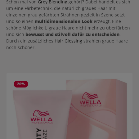
mit der Tönung gemischt werden. Das Haar sollte vor der
Schon mal von
Grey Blending
gehört? Dabei handelt es sich
Anwendung handtuchtrocken bzw. bei den Pastellnuancen trocken
um eine Färbetechnik, die natürlich graues Haar mit
sein. Maximal 25 Minuten einwirken lassen. Für ein sanftes
einzelnen grau gefärbten Strähnen gezielt in Szene setzt
Ergebnis werden 5 bis 10 Minuten empfohlen. Benutze Colorance
und so einen
Clear, um die Farbtiefe oder den Farbcharakter zu reduzieren oder
multidimensionalen Look
erzeugt. Eine
um sanfte Blondnuancen zu schaffen.
schöne Möglichkeit, graue Haare nicht mehr zu überfärben
und sich
bewusst und stilvoll dafür zu entscheiden
.
Durch ein zusätzliches
Hair Glossing
strahlen graue Haare
noch schöner.
Produktgalerie überspringen
20
%