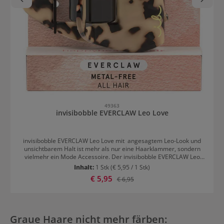
49363
invisibobble EVERCLAW Leo Love
invisibobble EVERCLAW Leo Love mit angesagtem Leo-Look und
unsichtbarem Halt ist mehr als nur eine Haarklammer, sondern
vielmehr ein Mode Accessoire. Der invisibobble EVERCLAW Leo
Love ist nicht nur ein modisches Must-Have, sondern auch ein
Inhalt:
1 Stk
(€ 5,95 / 1 Stk)
vielseitiger Helfer, um Frisuren zu perfektionieren. Egal, ob du
Verkaufspreis:
€ 5,95
Regulärer Preis:
€ 6,95
einen eleganten Dutt, einen lockeren Pferdeschwanz oder einen
Half-Up Bun bevorzugst - der EVERCLAW bietet den Halt und die
Flexibilität, die du benötigst, aber ohne Spuren in deinem Haar zu
hinterlassen.
Graue Haare nicht mehr färben: