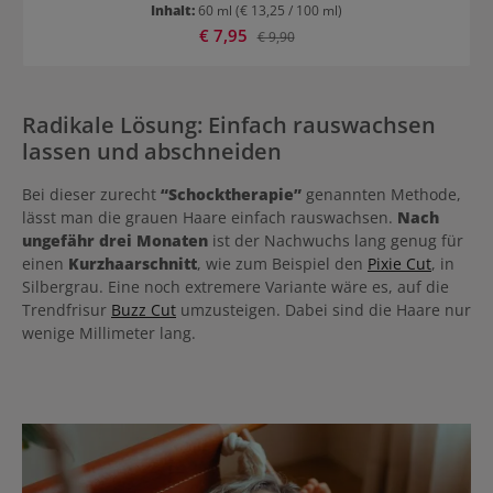
mischen. Details zu Wella Shinefinity Glaze Crystal Glaze Booster
Inhalt:
60 ml
(€ 13,25 / 100 ml)
00/00 Keine Aufhellung Bis zu 20 Haarwäschen Haltbarkeit
Verkaufspreis:
€ 7,95
Regulärer Preis:
€ 9,90
Brillanter Glanz Anwendung von Wella Shinefinity Glaze Crystal
Glaze Booster 00/00 Zunächst 1:1 mit dem Activator mischen. Auf
zuvor gewaschenes oder trockenes Haar auftragen. Bis zu 20
Minuten (ohne Wärme) einwirken lassen.
Radikale Lösung: Einfach rauswachsen
lassen und abschneiden
Bei dieser zurecht
“Schocktherapie”
genannten Methode,
lässt man die grauen Haare einfach rauswachsen.
Nach
ungefähr drei Monaten
ist der Nachwuchs lang genug für
einen
Kurzhaarschnitt
, wie zum Beispiel den
Pixie Cut
, in
Silbergrau. Eine noch extremere Variante wäre es, auf die
Trendfrisur
Buzz Cut
umzusteigen. Dabei sind die Haare nur
wenige Millimeter lang.