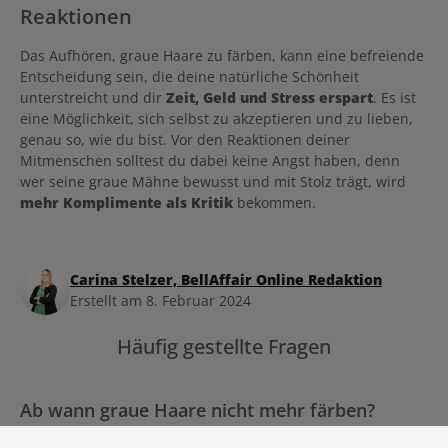
Reaktionen
Das Aufhören, graue Haare zu färben, kann eine befreiende
Entscheidung sein, die deine natürliche Schönheit
unterstreicht und dir
Zeit, Geld und Stress erspart
. Es ist
eine Möglichkeit, sich selbst zu akzeptieren und zu lieben,
genau so, wie du bist. Vor den Reaktionen deiner
Mitmenschen solltest du dabei keine Angst haben, denn
wer seine graue Mähne bewusst und mit Stolz trägt, wird
mehr Komplimente als Kritik
bekommen.
Carina Stelzer, BellAffair Online Redaktion
Erstellt am 8. Februar 2024
Häufig gestellte Fragen
Ab wann graue Haare nicht mehr färben?