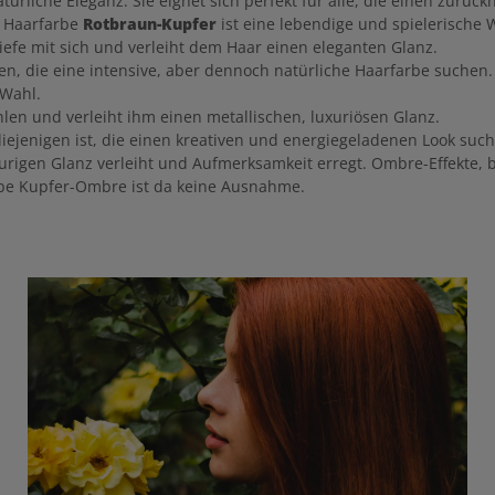
atürliche Eleganz. Sie eignet sich perfekt für alle, die einen zurü
e Haarfarbe
Rotbraun-Kupfer
ist eine lebendige und spielerische 
iefe mit sich und verleiht dem Haar einen eleganten Glanz.
igen, die eine intensive, aber dennoch natürliche Haarfarbe suche
 Wahl.
len und verleiht ihm einen metallischen, luxuriösen Glanz.
r diejenigen ist, die einen kreativen und energiegeladenen Look suc
urigen Glanz verleiht und Aufmerksamkeit erregt. Ombre-Effekte, 
be Kupfer-Ombre ist da keine Ausnahme.