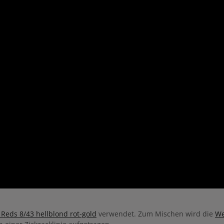
 Reds 8/43 hellblond rot-gold
verwendet. Zum Mischen wird die
We