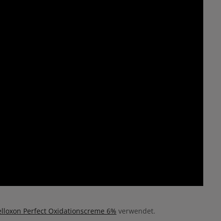
lloxon Perfect Oxidationscreme 6%
verwendet.