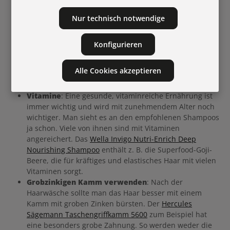
Muss. Es ist aufgrund der Wechseljahre bereits
Nur technisch notwendige
trockener und benötigt dringend Feuchtigkeit, um
Glanz und Geschmeidigkeit zu erhalten. Der
Moisture
Kick Hydration Balm von Schwarzkopf Professional
zum
Konfigurieren
Beispiel spendet für 24 Stunden belebende
Feuchtigkeit. Er kommt ins handtuchtrockene Haar und
Alle Cookies akzeptieren
wird nicht ausgewaschen. Sehr praktisch und einfach
anzuwenden.
Vitamine
: Eine gesunde, vitaminreiche Ernährung ist
immer wichtig und wird mit zunehmendem Alter noch
wichtiger. Man sieht es an den empfohlenen Shampoos
ja schon. Viele von ihnen sind mit Vitaminen
angereichert. Das
Wella Invigo Nutri-Enrich Deep
Nourishing Shampoo
enthält z. B. die Superfood-Goji-
Beere, die für kräftiges und elastisches Haar mit vielen
Vitaminen sorgt.
Grobzinkigen Kamm verwenden
: Nach der
Haarwäsche sollte man das Haar besser mit einem
Kamm mit groben Zinken bürsten. Der
Hercules
Sägemann Taschengriffkamm 5600
zum Beispiel hat
eine besonders grobe Zahnung. So werden weder die