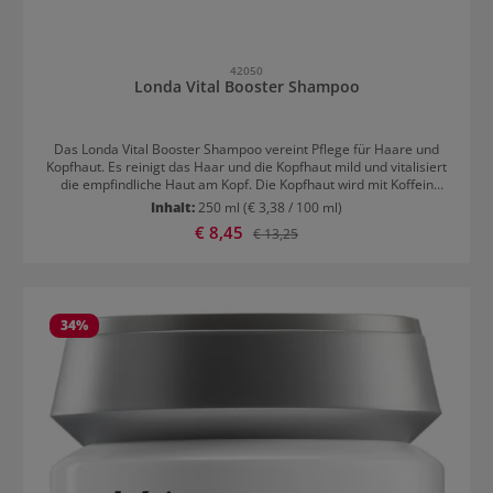
42050
Londa Vital Booster Shampoo
Das Londa Vital Booster Shampoo vereint Pflege für Haare und
Kopfhaut. Es reinigt das Haar und die Kopfhaut mild und vitalisiert
die empfindliche Haut am Kopf. Die Kopfhaut wird mit Koffein
gestärkt und ist ideal für die nachfolgende Pflegeroutine
Inhalt:
250 ml
(€ 3,38 / 100 ml)
vorbereitet. Das Haar erhält einen seidigen, gesunden Glanz und
Verkaufspreis:
€ 8,45
Regulärer Preis:
€ 13,25
fühlt sich rein an. Jojobaöl bringt den Feuchtigkeitshaushalt in
Balance und verleiht dem Haar spürbare Geschmeidigkeit.
Erfrischtes, gesundes Kopfhautgefühl Die vitalisierte,
gereinigte Kopfhaut kann ihre natürlichen Funktionen mühelos
ausführen. Daher ist das Haar widerstandsfähiger gegen tägliche
Belastungen und Beanspruchungen. Diese Shampoo ist besonders
34
%
für die kombinierte Behandlung von Haar und Kopfhaut entwickelt
worden und bereitet das Haar ideal auf die Pflege mit dem Vital
Booster Serum vor, das effektiv gegen Haarausfall vorgeht.