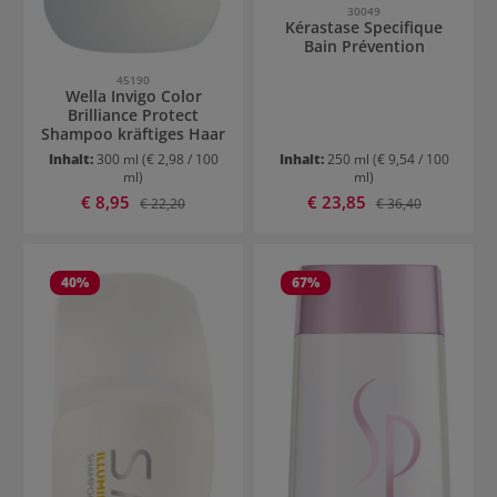
30049
Kérastase Specifique
Bain Prévention
45190
Wella Invigo Color
Brilliance Protect
Shampoo kräftiges Haar
Inhalt:
300 ml
(€ 2,98 / 100
Inhalt:
250 ml
(€ 9,54 / 100
ml)
ml)
Verkaufspreis:
Verkaufspreis:
€ 8,95
Regulärer Preis:
€ 23,85
Regulärer Preis:
€ 22,20
€ 36,40
40
%
67
%