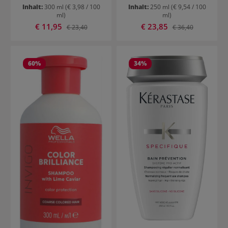
Inhalt:
300 ml
(€ 3,98 / 100
Inhalt:
250 ml
(€ 9,54 / 100
ml)
ml)
Verkaufspreis:
Verkaufspreis:
€ 11,95
Regulärer Preis:
€ 23,85
Regulärer Preis:
€ 23,40
€ 36,40
60
%
34
%