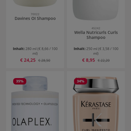
70022
Davines OI Shampoo
45242
Wella Nutricurls Curls
Shampoo
Inhalt:
280 ml
(€ 8,66 / 100
Inhalt:
250 ml
(€ 3,58 / 100
ml)
ml)
Verkaufspreis:
Verkaufspreis:
€ 24,25
Regulärer Preis:
€ 8,95
Regulärer Preis:
€ 28,50
€ 22,20
35
%
34
%