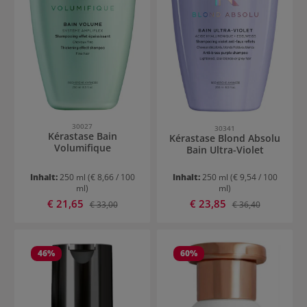
30027
30341
Kérastase Bain
Kérastase Blond Absolu
Volumifique
Bain Ultra-Violet
Inhalt:
250 ml
(€ 8,66 / 100
Inhalt:
250 ml
(€ 9,54 / 100
ml)
ml)
Verkaufspreis:
Verkaufspreis:
€ 21,65
Regulärer Preis:
€ 23,85
Regulärer Preis:
€ 33,00
€ 36,40
46
%
60
%