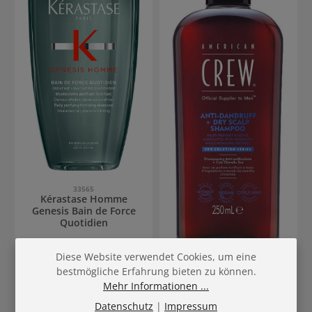
33565
Kérastase Homme
Genesis Bain de Force
Quotidien
Diese Website verwendet Cookies, um eine
85016
bestmögliche Erfahrung bieten zu können.
American Crew Scalp
Care Set - American
Mehr Informationen ...
Crew Anti- Dandruff +
Datenschutz
|
Impressum
Dry Scalp Shampoo