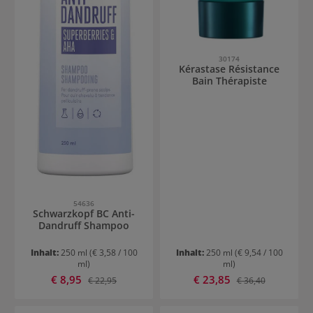
30174
Kérastase Résistance
Bain Thérapiste
54636
Schwarzkopf BC Anti-
Dandruff Shampoo
Inhalt:
250 ml
(€ 3,58 / 100
Inhalt:
250 ml
(€ 9,54 / 100
ml)
ml)
Verkaufspreis:
Verkaufspreis:
€ 8,95
Regulärer Preis:
€ 23,85
Regulärer Preis:
€ 22,95
€ 36,40