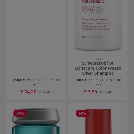
54347
Schwarzkopf BC
Bonacure Color Freeze
Silver Shampoo
Inhalt:
250 ml
(€ 9,68 / 100
Inhalt:
250 ml
(€ 3,18 / 100
ml)
ml)
Verkaufspreis:
Verkaufspreis:
€ 24,20
Regulärer Preis:
€ 7,95
Regulärer Preis:
€ 36,40
€ 17,40
34
%
62
%