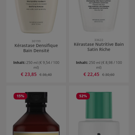
33622
30199
Kérastase Nutritive Bain
Kérastase Densifique
Satin Riche
Bain Densité
Inhalt:
250 ml
(€ 9,54 / 100
Inhalt:
250 ml
(€ 8,98 / 100
ml)
ml)
Verkaufspreis:
Verkaufspreis:
€ 23,85
Regulärer Preis:
€ 22,45
Regulärer Preis:
€ 36,40
€ 30,60
15
%
52
%