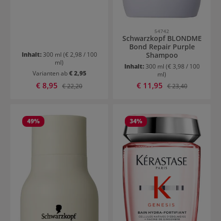
54742
Schwarzkopf BLONDME
Bond Repair Purple
Inhalt:
300 ml
(€ 2,98 / 100
Shampoo
ml)
Inhalt:
300 ml
(€ 3,98 / 100
Varianten ab
€ 2,95
ml)
Verkaufspreis:
Verkaufspreis:
€ 8,95
Regulärer Preis:
€ 11,95
Regulärer Preis:
€ 22,20
€ 23,40
49
%
34
%