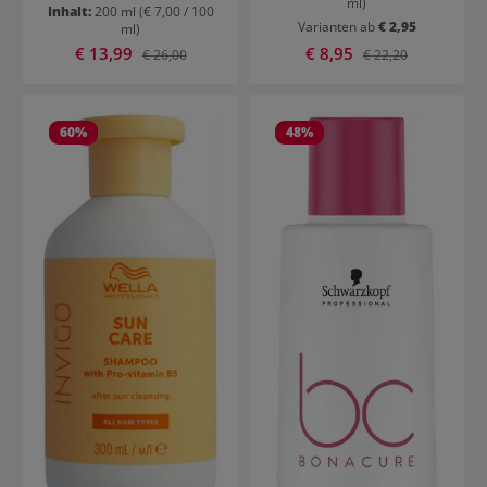
ml)
Inhalt:
200 ml
(€ 7,00 / 100
Varianten ab
€ 2,95
ml)
Verkaufspreis:
Verkaufspreis:
€ 13,99
Regulärer Preis:
€ 8,95
Regulärer Preis:
€ 26,00
€ 22,20
60
%
48
%