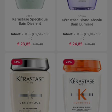
33511
30340
Kérastase Spécifique
Kérastase Blond Absolu
Bain Divalent
Bain Lumière
Inhalt:
250 ml
(€ 9,54 / 100
Inhalt:
250 ml
(€ 9,94 / 100
ml)
ml)
Verkaufspreis:
Verkaufspreis:
€ 23,85
Regulärer Preis:
€ 24,85
Regulärer Preis:
€ 36,40
€ 36,40
34
%
27
%