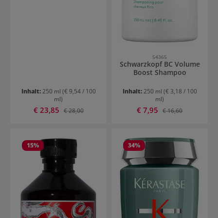
54365
Schwarzkopf BC Volume
Boost Shampoo
Inhalt:
250 ml
(€ 9,54 / 100
Inhalt:
250 ml
(€ 3,18 / 100
ml)
ml)
Verkaufspreis:
Verkaufspreis:
€ 23,85
Regulärer Preis:
€ 7,95
Regulärer Preis:
€ 28,00
€ 16,60
15
%
34
%