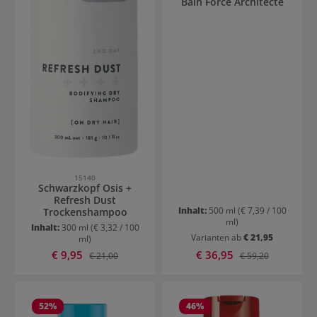
Bain Force Architecte
15140
Schwarzkopf Osis +
Refresh Dust
Inhalt:
500 ml
(€ 7,39 / 100
Trockenshampoo
ml)
Inhalt:
300 ml
(€ 3,32 / 100
Varianten ab
€ 21,95
ml)
Verkaufspreis:
Verkaufspreis:
€ 9,95
Regulärer Preis:
€ 36,95
Regulärer Preis:
€ 21,00
€ 59,20
52
%
46
%