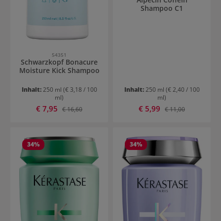
Shampoo C1
54351
Schwarzkopf Bonacure
Moisture Kick Shampoo
Inhalt:
250 ml
(€ 3,18 / 100
Inhalt:
250 ml
(€ 2,40 / 100
ml)
ml)
Verkaufspreis:
Verkaufspreis:
€ 7,95
Regulärer Preis:
€ 5,99
Regulärer Preis:
€ 16,60
€ 11,00
34
%
34
%