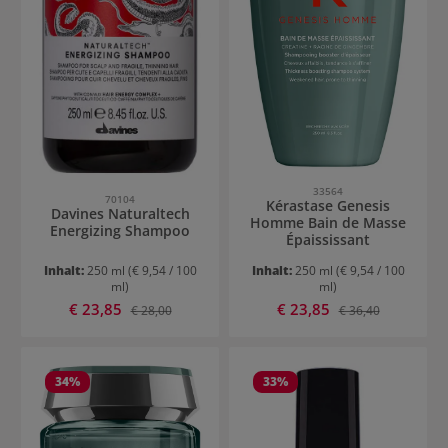
33564
70104
Kérastase Genesis
Davines Naturaltech
Homme Bain de Masse
Energizing Shampoo
Épaississant
Inhalt:
250 ml
(€ 9,54 / 100
Inhalt:
250 ml
(€ 9,54 / 100
ml)
ml)
Verkaufspreis:
Verkaufspreis:
€ 23,85
Regulärer Preis:
€ 23,85
Regulärer Preis:
€ 28,00
€ 36,40
34
%
33
%