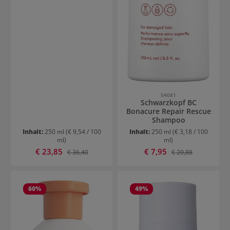
54081
Schwarzkopf BC
Bonacure Repair Rescue
Shampoo
Inhalt:
250 ml
(€ 9,54 / 100
Inhalt:
250 ml
(€ 3,18 / 100
ml)
ml)
Verkaufspreis:
Verkaufspreis:
€ 23,85
Regulärer Preis:
€ 7,95
Regulärer Preis:
€ 36,40
€ 20,88
60
%
49
%