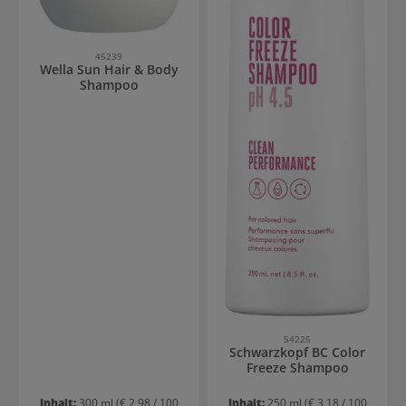
45239
Wella Sun Hair & Body
Shampoo
54225
Schwarzkopf BC Color
Freeze Shampoo
Inhalt:
300 ml
(€ 2,98 / 100
Inhalt:
250 ml
(€ 3,18 / 100