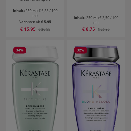
Inhalt:
250 ml
(€ 6,38 / 100
ml)
Inhalt:
250 ml
(€ 3,50 / 100
Varianten ab
€ 5,95
ml)
Verkaufspreis:
Verkaufspreis:
€ 15,95
Regulärer Preis:
€ 8,75
Regulärer Preis:
€ 26,55
€ 26,85
34
%
32
%