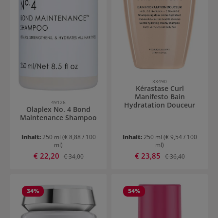
33490
Kérastase Curl
Manifesto Bain
49126
Hydratation Douceur
Olaplex No. 4 Bond
Maintenance Shampoo
Inhalt:
250 ml
(€ 8,88 / 100
Inhalt:
250 ml
(€ 9,54 / 100
ml)
ml)
Verkaufspreis:
Verkaufspreis:
€ 22,20
Regulärer Preis:
€ 23,85
Regulärer Preis:
€ 34,00
€ 36,40
34
%
54
%