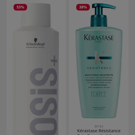
53
%
38
%
30153
Kérastase Résistance