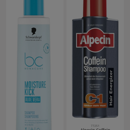
77251
Alpecin Coffein