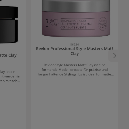
86224
Revlon Professional Style Masters Matt
Clay
atte Clay
Revlon Style Masters Matt Clay ist eine
formende Modellierpaste für präzise und
ay ist ein
langanhaltende Stylings. Es ist ideal für matte
it werden in
Looks mit starkem Halt. Außerdem schützt das
ren mit sehr
Stylingprodukt vor dem Verblassen der Farbe.
n fixiert und
Anwendung von Revlon Professional Style
em frischen
Masters Matt Clay Die Paste wird auf trockenes
l D:FI Matte
Haar aufgetragen. Eine kleine Menge zwischen
icht, sondern
den Fingerspitzen erwärmen und in die
swaschen.
Haarsträhnen einarbeiten.
al D:FI Matte
ieren und