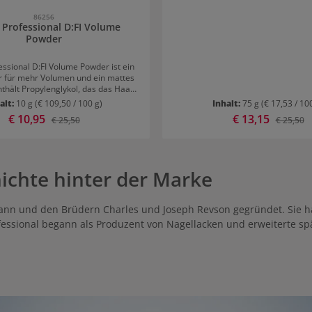
Professional D:FI Matte Clay Eine kleine Menge
in den Händen verteilen und 
86256
 Professional D:FI Volume
handtuchtrockene oder trock
Powder
einarbeiten.
essional D:FI Volume Powder ist ein
r für mehr Volumen und ein mattes
enthält Propylenglykol, das das Haar
g macht und Feuchtigkeit spendet.
alt:
10 g
(€ 109,50 / 100 g)
Inhalt:
75 g
(€ 17,53 / 10
ure belebt das Haar. Silica Silylat
Verkaufspreis:
€ 10,95
Verkaufspreis:
€ 13,15
Regulärer Preis:
Regulärer
€ 25,50
€ 25,50
m Haar Flexibilität und mehr Fülle.
n Revlon Professional D:FI Volume
z. Je nachdem, wo mehr Volumen
t, kann das ausgestreute Puder nur
hichte hinter der Marke
oder auch in den Längen verrieben
werden.
 und den Brüdern Charles und Joseph Revson gegründet. Sie hat
ofessional begann als Produzent von Nagellacken und erweiterte sp