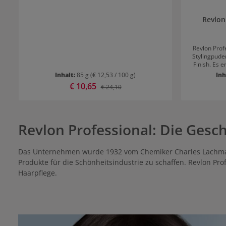
Revlon
Revlon Prof
Stylingpude
Finish. Es 
geschmeidi
Inhalt:
85 g
(€ 12,53 / 100 g)
Inh
Zitronensä
Verkaufspreis:
€ 10,65
Regulärer Preis:
€ 24,10
verleiht de
Anwendung vo
Powder Gib das Puder direkt auf den trockenen
Haaransat
gewünscht is
Revlon Professional: Die Gesc
am Ansatz 
Das Unternehmen wurde 1932 vom Chemiker Charles Lachmann
Produkte für die Schönheitsindustrie zu schaffen. Revlon Pr
Haarpflege.