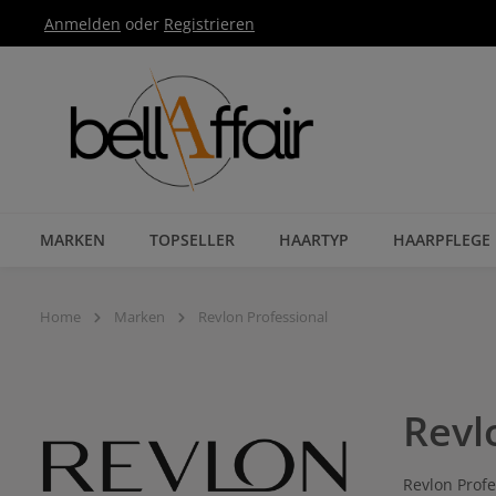
Anmelden
oder
Registrieren
Zur Hauptnavigation springen
MARKEN
TOPSELLER
HAARTYP
HAARPFLEGE
Home
Marken
Revlon Professional
Revl
Revlon Profe