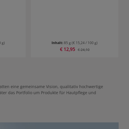
in das
ene Haar
0 g)
Inhalt:
85 g
(€ 15,24 / 100 g)
Verkaufspreis:
€ 12,95
 Preis:
Regulärer Preis:
€ 24,10
ten eine gemeinsame Vision, qualitativ hochwertige
äter das Portfolio um Produkte für Hautpflege und