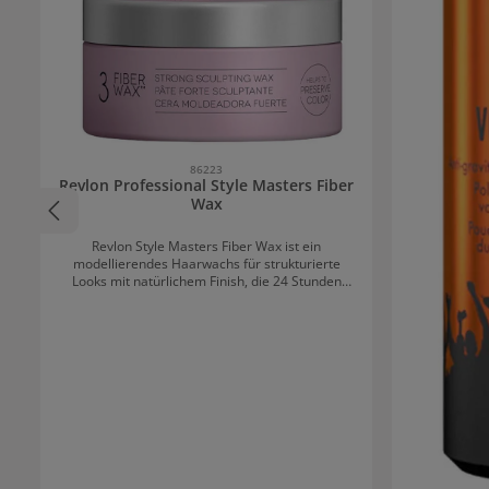
86223
Revlon Professional Style Masters Fiber
Wax
Revlon Style Masters Fiber Wax ist ein
modellierendes Haarwachs für strukturierte
Looks mit natürlichem Finish, die 24 Stunden
lang anhalten. Es ist perfekt für alle Haartypen,
die sich Kontrolle und Definition wünschen, ohne
zu beschweren. Es hilft außerdem, die Haarfarbe
zu erhalten. Das Wachs wird auf trockenem
Haar aufgetragen.