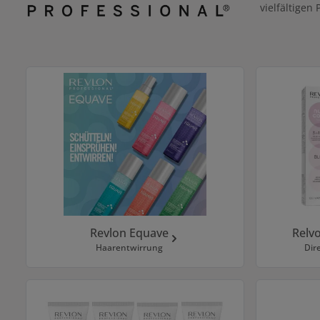
vielfältigen
Kategoriegalerie überspringen
Revlon Equave
Relvo
Haarentwirrung
Dir