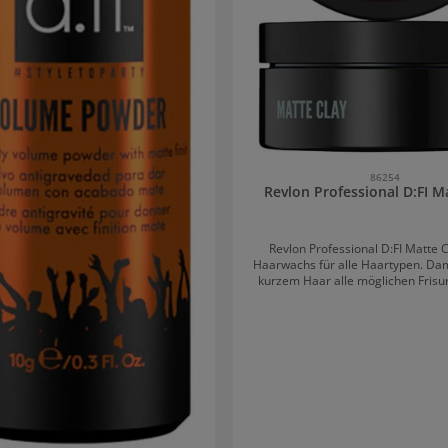
86254
Revlon Professional D:FI M
Revlon Professional D:FI Matte Cl
Haarwachs für alle Haartypen. Dam
kurzem Haar alle möglichen Frisu
gutem Halt kreiert. Die Haare werde
mit einem mattem Finish und ein
Duft versehen. Revlon Professiona
Clay hinterlässt keine klebrige Sch
lässt sich leicht mit Wasser au
Inhaltsstoffe von Revlon Profession
Clay Kaolin-Tonerde für eine dichte Formel ohne
Glanz Alba- und Carnauba-Wachse, wodurch
sich die Frisur leichter modell
definieren lässt Anwendung von Revlon