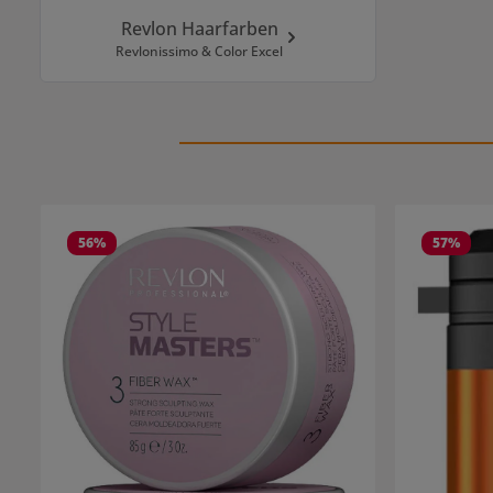
Revlon Haarfarben
Revlonissimo & Color Excel
Produktgalerie überspringen
56
%
57
%