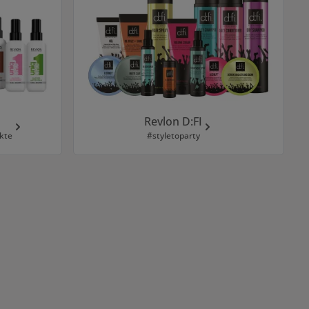
Revlon D:FI
kte
#styletoparty