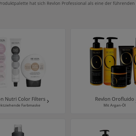
 Produktpalette hat sich Revlon Professional als eine der führenden
n Nutri Color Filters
Revlon Orofluido
ektziehende Farbmaske
Mit Argan-Öl