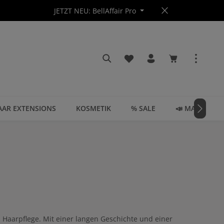
JETZT NEU: BellAffair Pro
Du hast 0 Produkte auf dem
Warenkorb enth
AAR EXTENSIONS
KOSMETIK
% SALE
📣 MAGAZIN
 Haarpflege. Mit einer langen Geschichte und einer