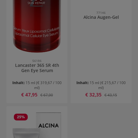
77146
Alcina Augen-Gel
56186
Lancaster 365 SR 4th
Gen Eye Serum
Inhalt:
15 ml
(€ 319,67 / 100
Inhalt:
15 ml
(€ 215,67 / 100
ml)
ml)
Verkaufspreis:
Verkaufspreis:
€ 47,95
Regulärer Preis:
€ 32,35
Regulärer Preis:
€ 67,00
€ 43,15
25
%