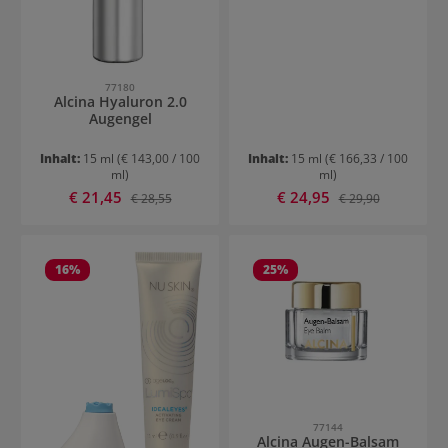
77180
Alcina Hyaluron 2.0
Augengel
Inhalt:
15 ml
(€ 143,00 / 100
Inhalt:
15 ml
(€ 166,33 / 100
ml)
ml)
Verkaufspreis:
Verkaufspreis:
€ 21,45
Regulärer Preis:
€ 24,95
Regulärer Preis:
€ 28,55
€ 29,90
16
%
25
%
77144
Alcina Augen-Balsam