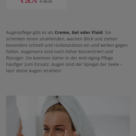
Verkaufspreis:
€ 28,75
Regulärer Preis:
€ 38,25
Augenpflege gibt es als
Creme, Gel oder Fluid
. Sie
schenken einen strahlenden, wachen Blick und ziehen
besonders schnell und rückstandslos ein und wirken gegen
Falten. Augensera sind noch höher konzentriert und
flüssiger. Sie kommen daher in der Anti-Aging Pflege
häufiger zum Einsatz. Augen sind der Spiegel der Seele –
lass' deine Augen strahlen!