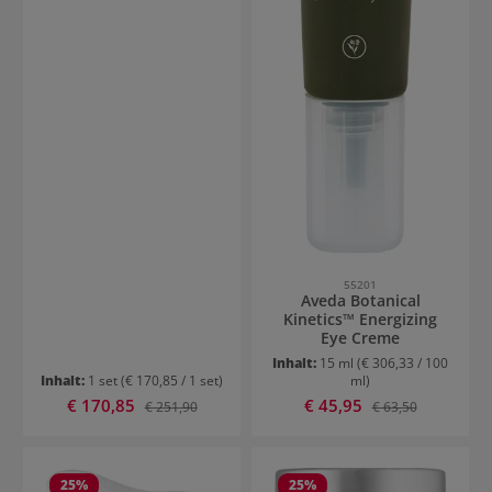
55201
Aveda Botanical
Kinetics™ Energizing
Eye Creme
Inhalt:
15 ml
(€ 306,33 / 100
Inhalt:
1 set
(€ 170,85 / 1 set)
ml)
Verkaufspreis:
Verkaufspreis:
€ 170,85
Regulärer Preis:
€ 45,95
Regulärer Preis:
€ 251,90
€ 63,50
25
%
25
%