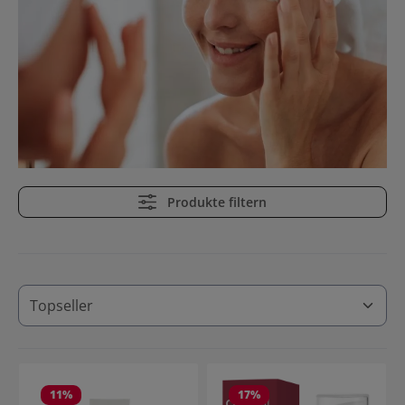
Produkte filtern
11
%
17
%