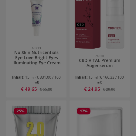
69213
Nu Skin Nutricentials
74020
Eye Love Bright Eyes
CBD VITAL Premium
Illuminating Eye Cream
Augenserum
Inhalt:
15 ml
(€ 331,00 / 100
Inhalt:
15 ml
(€ 166,33 / 100
ml)
ml)
Verkaufspreis:
Verkaufspreis:
€ 49,65
Regulärer Preis:
€ 24,95
Regulärer Preis:
€ 55,80
€ 29,90
25
%
17
%