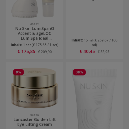
69192
Nu Skin LumiSpa iO
Accent & ageLOC
LumiSpa Ideal
Inhalt:
15 ml
(€ 269,67 / 100
Eyes Augenpflege-Kit
Inhalt:
1 set
(€ 175,85 / 1 set)
ml)
Verkaufspreis:
Verkaufspreis:
€ 175,85
Regulärer Preis:
€ 40,45
Regulärer Preis:
€ 209,90
€ 53,95
9
%
30
%
56190
Lancaster Golden Lift
Eye Lifting Cream