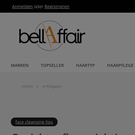
Anmelden
oder
Registrieren
Zur Hauptnavigation springen
MARKEN
TOPSELLER
HAARTYP
HAARPFLEGE
Home
📣 Magazin
face cleansing tips