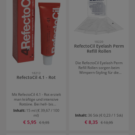
und einer für den Neutralizer
und sichere Ablegen der
Nr. 2. Entwickler und
Stäbchen.
Neutralizer werden
nacheinander aufgetragen
und nicht miteinander
gemischt.
18220
RefectoCil Eyelash Perm
Refill Rollen
Die RefectoCil Eyelash Perm
Refill Rollen sorgen beim
Wimpern-Styling für die
18212
RefectoCil 4.1 - Rot
gewünschte Form. Mit diesen
Wimpernrollen erzielen Sie
den perfekten Schwung. In
einem Beutel sind 36 Stück
Mit RefectoCil 4.1 - Rot erzielt
enthalten. Die Größe M ist
man kräftige und intensive
ideal für kurze bis mittellange
Rottöne. Bei hell- bis
Wimpern und die Größe L für
mittelblonden Augenbrauen
Inhalt:
15 ml
(€ 39,67 / 100
längere Wimpern.
und Wimpern ergibt sich eine
ml)
Inhalt:
36 Stk
(€ 0,23 / 1 Stk)
extrem starke Rotfärbung.
Verkaufspreis:
Verkaufspreis:
€ 5,95
Regulärer Preis:
€ 8,35
Regulärer Preis:
€ 9,95
€ 13,95
Bei dunkelblonden bis
mittelbraunen Haaren
resultiert ein dunkles Rot. Ein