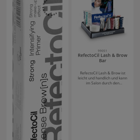
zu erzielen. Anwendung
entfernen.
Einfach auftragen, leicht
antrocknen lassen und die
Wimpern fixieren – für ein
einfaches Lash Lifting ohne
Umstände.
99051
RefectoCil Lash & Brow
Bar
RefectoCil Lash & Brow ist
leicht und handlich und kann
im Salon durch den
integrierten Griff einfach von
Platz zu Platz getragen
werden. Die Station dient
auch als Werbemittel, da sie
die Aufmerksamkeit der
Kunden erregt. Es sind
Behälter für Farben, Brow
Styling Strips und Zubehör
enthalten. Inhalt von
RefectoCil Lash & Brow
Farbflecken Entferner 150ml