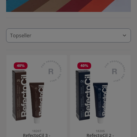
40
%
40
%
18207
18205
RefectoCil 3 -
RefectoCil 2 -