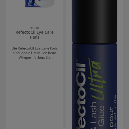
Wimpern und Augenbrauen.
Schwung verleiht, hebt das
Der dünne, abgeschrägte
Ultra Kit die Wimpern deutlich
Pinsel ist für Detailarbeiten.
stärker an und kreiert einen
dramatischeren Look.
Effiziente Anwendung dank
neuer Technologien Ultra
99040
Glue: Der neu entwickelte
RefectoCil Eye Care
Kleber trocknet schneller und
Pads
ermöglicht eine präzisere
sowie zeitsparende
Anwendung. Selbsthaftende
Die RefectoCil Eye Care Pads
Lifting Pads: Diese passen
sind ideale Utensilien beim
sich perfekt der Lidform an
Wimpernfärben. Sie
und garantieren ein
verhelfen jedoch nicht nur zu
müheloses Anbringen.
einem schönen
Verkürzte Einwirkzeiten: Brow
Augenaufschlag, indem sie
& Lash Perm und Neutralizer
die Hautpartie rundherum
benötigen nur 6 + 4 Minuten,
vor Verfärbungen schützen,
was die Behandlungsdauer
sondern geben auch einen
deutlich reduziert. Inhalt des
extra Frischekick. Die
Sets Das Kit enthält alles, was
empfindliche Augenpartie
du für 36 Anwendungen
wird durch die innovativen
benötigst: 2x Brow & Lash
Gel-Pads mit Hyaluron, Aloe
Perm (je 3,5 ml) 2x
Vera und Vitamin E gepflegt.
Neutralizer (je 3,5 ml) 1x
Dank Allantoin wird
Ultra Glue 1x Eyelash Lifter
außerdem die Hautglättung
2x Pinsel 2x
unterstützt. Tipp für noch
Anwendungsschälchen Lifting
mehr Frische: Die Pads vor