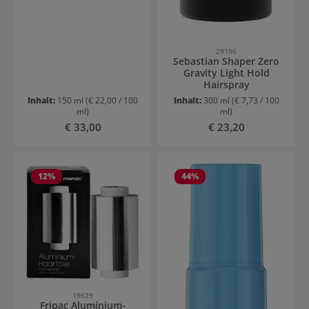
29106
Sebastian Shaper Zero
Gravity Light Hold
Hairspray
Inhalt:
150 ml
(€ 22,00 / 100
Inhalt:
300 ml
(€ 7,73 / 100
ml)
ml)
Regulärer Preis:
Regulärer Preis:
€ 33,00
€ 23,20
12
%
44
%
19629
Fripac Aluminium-