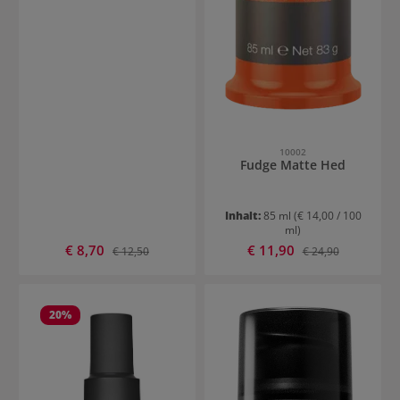
10002
Fudge Matte Hed
Inhalt:
85 ml
(€ 14,00 / 100
ml)
Verkaufspreis:
Verkaufspreis:
€ 8,70
Regulärer Preis:
€ 11,90
Regulärer Preis:
€ 12,50
€ 24,90
20
%