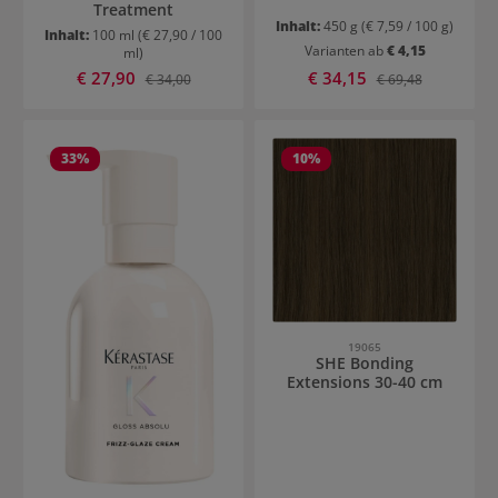
Treatment
Inhalt:
450 g
(€ 7,59 / 100 g)
Inhalt:
100 ml
(€ 27,90 / 100
Varianten ab
€ 4,15
ml)
Verkaufspreis:
Verkaufspreis:
€ 27,90
Regulärer Preis:
€ 34,15
Regulärer Preis:
€ 34,00
€ 69,48
33
%
10
%
19065
SHE Bonding
Extensions 30-40 cm