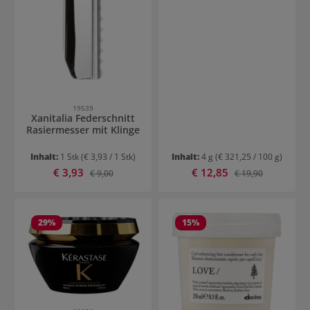
19539
Xanitalia Federschnitt
Rasiermesser mit Klinge
Inhalt:
1 Stk
(€ 3,93 / 1 Stk)
Inhalt:
4 g
(€ 321,25 / 100 g)
Verkaufspreis:
Verkaufspreis:
€ 3,93
Regulärer Preis:
€ 12,85
Regulärer Preis:
€ 9,00
€ 19,90
29
%
15
%