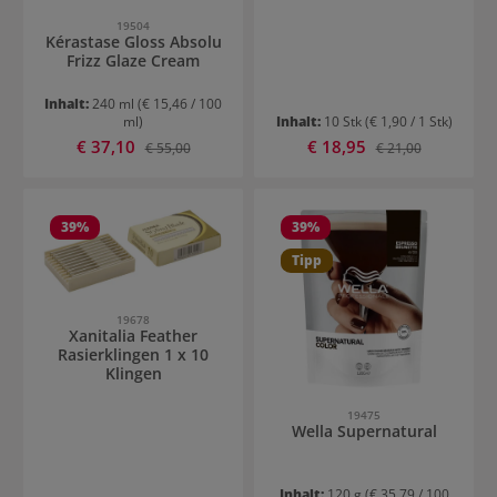
19504
Kérastase Gloss Absolu
Frizz Glaze Cream
Inhalt:
240 ml
(€ 15,46 / 100
ml)
Inhalt:
10 Stk
(€ 1,90 / 1 Stk)
Verkaufspreis:
Verkaufspreis:
€ 37,10
Regulärer Preis:
€ 18,95
Regulärer Preis:
€ 55,00
€ 21,00
39
%
39
%
Tipp
19678
Xanitalia Feather
Rasierklingen 1 x 10
Klingen
19475
Wella Supernatural
Inhalt:
120 g
(€ 35,79 / 100