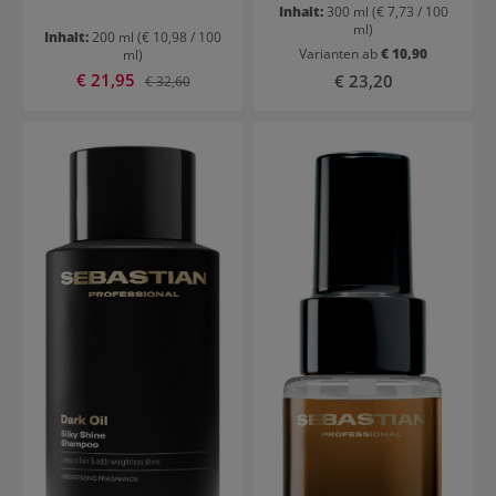
Inhalt:
300 ml
(€ 7,73 / 100
ml)
Inhalt:
200 ml
(€ 10,98 / 100
Varianten ab
€ 10,90
ml)
Verkaufspreis:
€ 21,95
Regulärer Preis:
Regulärer Preis:
€ 23,20
€ 32,60