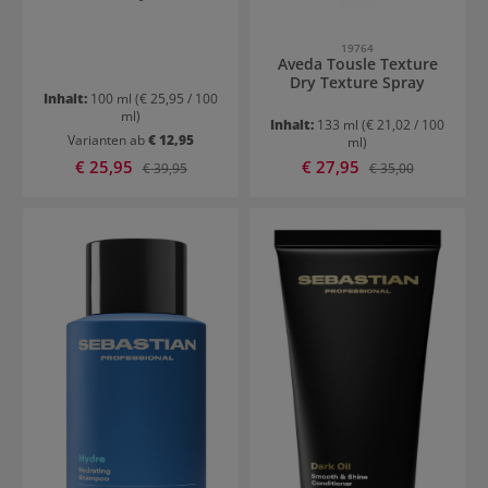
19764
Aveda Tousle Texture
Dry Texture Spray
Inhalt:
100 ml
(€ 25,95 / 100
ml)
Inhalt:
133 ml
(€ 21,02 / 100
Varianten ab
€ 12,95
ml)
Verkaufspreis:
Verkaufspreis:
€ 25,95
Regulärer Preis:
€ 27,95
Regulärer Preis:
€ 39,95
€ 35,00