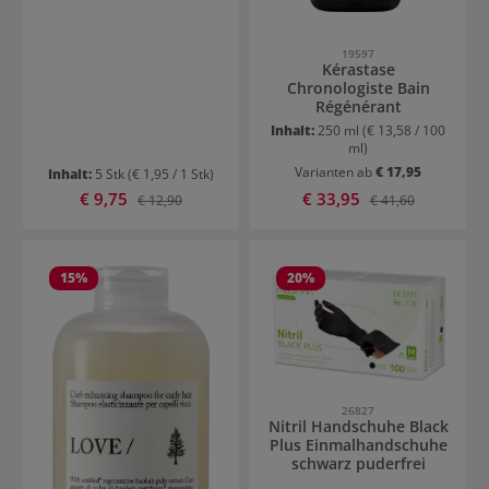
19597
Kérastase
Chronologiste Bain
Régénérant
Inhalt:
250 ml
(€ 13,58 / 100
ml)
Varianten ab
€ 17,95
Inhalt:
5 Stk
(€ 1,95 / 1 Stk)
Verkaufspreis:
Verkaufspreis:
€ 9,75
Regulärer Preis:
€ 33,95
Regulärer Preis:
€ 12,90
€ 41,60
15
%
20
%
26827
Nitril Handschuhe Black
Plus Einmalhandschuhe
schwarz puderfrei