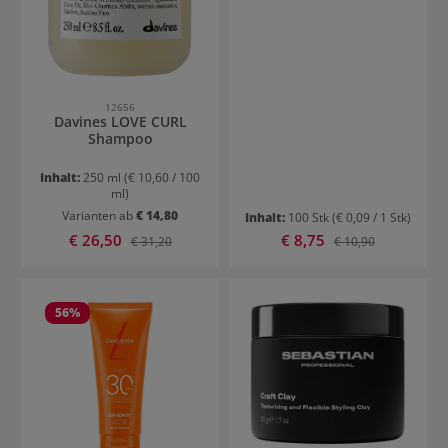
12656
Davines LOVE CURL
Shampoo
Inhalt:
250 ml
(€ 10,60 / 100
ml)
Varianten ab
€ 14,80
Inhalt:
100 Stk
(€ 0,09 / 1 Stk)
Verkaufspreis:
Verkaufspreis:
€ 26,50
Regulärer Preis:
€ 8,75
Regulärer Preis:
€ 31,20
€ 10,90
56
%