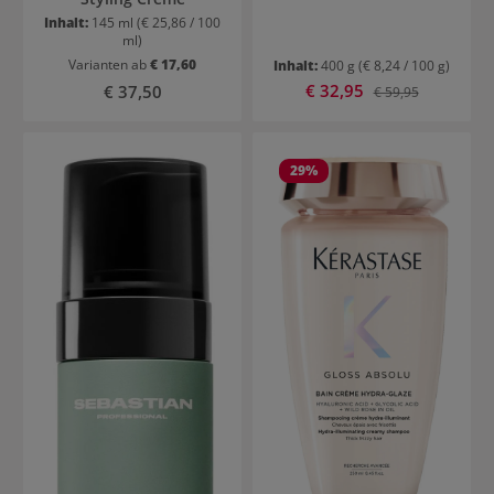
Inhalt:
145 ml
(€ 25,86 / 100
ml)
Varianten ab
€ 17,60
Inhalt:
400 g
(€ 8,24 / 100 g)
Verkaufspreis:
Regulärer Preis:
€ 32,95
Regulärer Preis:
€ 37,50
€ 59,95
29
%