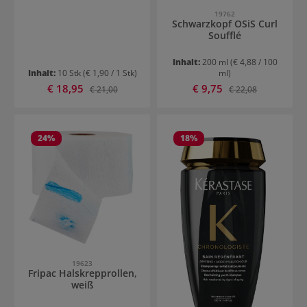
19762
Schwarzkopf OSiS Curl
Soufflé
Inhalt:
200 ml
(€ 4,88 / 100
Inhalt:
10 Stk
(€ 1,90 / 1 Stk)
ml)
Verkaufspreis:
Verkaufspreis:
€ 18,95
Regulärer Preis:
€ 9,75
Regulärer Preis:
€ 21,00
€ 22,08
24
%
18
%
19623
Fripac Halskrepprollen,
weiß