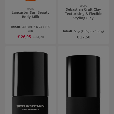
29095
Sebastian Craft Clay
49387
Lancaster Sun Beauty
Texturising & Flexible
Body Milk
Styling Clay
Inhalt:
400 ml
(€ 6,74 / 100
ml)
Inhalt:
50 g
(€ 55,00 / 100 g)
Verkaufspreis:
€ 26,95
Regulärer Preis:
Regulärer Preis:
€ 27,50
€ 61,20