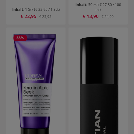
Inhalt:
50 ml
(€ 27,80 / 100
Inhalt:
1 Stk
(€ 22,95 / 1 Stk)
ml)
Verkaufspreis:
Verkaufspreis:
€ 22,95
Regulärer Preis:
€ 13,90
Regulärer Preis:
€ 25,95
€ 24,90
33
%