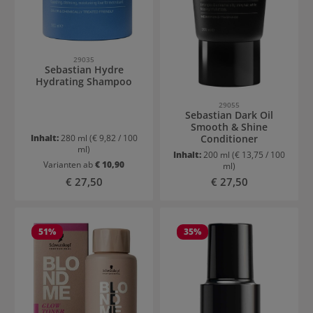
29035
Sebastian Hydre
Hydrating Shampoo
29055
Sebastian Dark Oil
Smooth & Shine
Inhalt:
280 ml
(€ 9,82 / 100
Conditioner
ml)
Inhalt:
200 ml
(€ 13,75 / 100
Varianten ab
€ 10,90
ml)
Regulärer Preis:
Regulärer Preis:
€ 27,50
€ 27,50
51
%
35
%