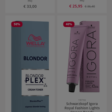
ml)
ml)
Verkaufspreis:
Regulärer Preis:
€ 25,95
Regulärer Preis:
€ 33,00
€ 36,40
50
%
40
%
19710
Schwarzkopf Igora
Royal Fashion Lights