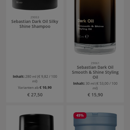
29053
Sebastian Dark Oil Silky
Shine Shampoo
29061
Sebastian Dark Oil
Smooth & Shine Styling
Inhalt:
280 ml
(€ 9,82 / 100
Oil
ml)
Inhalt:
30 ml
(€ 53,00 / 100
Varianten ab
€ 10,90
ml)
Regulärer Preis:
Regulärer Preis:
€ 27,50
€ 15,90
45
%