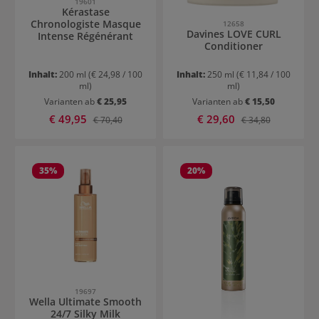
19601
Kérastase
Chronologiste Masque
12658
Davines LOVE CURL
Intense Régénérant
Conditioner
Inhalt:
200 ml
(€ 24,98 / 100
Inhalt:
250 ml
(€ 11,84 / 100
ml)
ml)
Varianten ab
€ 25,95
Varianten ab
€ 15,50
Verkaufspreis:
Verkaufspreis:
€ 49,95
Regulärer Preis:
€ 29,60
Regulärer Preis:
€ 70,40
€ 34,80
35
%
20
%
19697
Wella Ultimate Smooth
24/7 Silky Milk