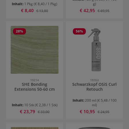
Inhalt:
1 Pkg
(€ 8,40 / 1 Pkg)
g)
Verkaufspreis:
Verkaufspreis:
€ 8,40
Regulärer Preis:
€ 42,95
Regulärer Preis:
€ 13,80
€ 69,95
28
%
56
%
19214
19763
SHE Bonding
Schwarzkopf OSiS Curl
Extensions 50-60 cm
Retouch
Inhalt:
200 ml
(€ 5,48 / 100
Inhalt:
10 Stk
(€ 2,38 / 1 Stk)
ml)
Verkaufspreis:
Verkaufspreis:
€ 23,79
Regulärer Preis:
€ 10,95
Regulärer Preis:
€ 33,00
€ 24,95