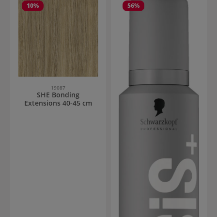
10
%
56
%
19087
SHE Bonding
Extensions 40-45 cm