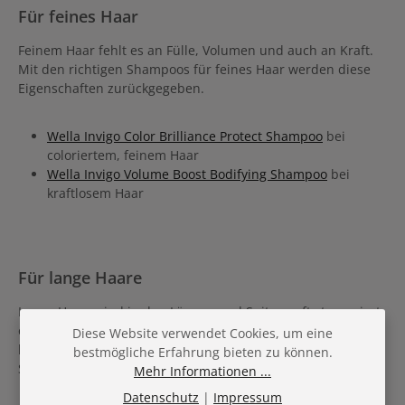
Für feines Haar
Feinem Haar fehlt es an Fülle, Volumen und auch an Kraft.
Mit den richtigen Shampoos für feines Haar werden diese
Eigenschaften zurückgegeben.
Wella Invigo Color Brilliance Protect Shampoo
bei
coloriertem, feinem Haar
Wella Invigo Volume Boost Bodifying Shampoo
bei
kraftlosem Haar
Für lange Haare
Lange Haare sind in den Längen und Spitzen oft strapaziert
oder sogar brüchig. Durch das Wachsen lassen verlieren sie
Diese Website verwendet Cookies, um eine
häufig auch Glanz und Sprungkraft. Mit den Spezial-
bestmögliche Erfahrung bieten zu können.
Shampoos von Wella wird hierbei entgegengewirkt.
Mehr Informationen ...
Datenschutz
|
Impressum