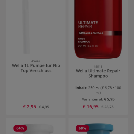
45447
Wella 1L Pumpe für Flip
45515
Top Verschluss
Wella Ultimate Repair
Shampoo
Inhalt:
250 ml
(€ 6,78 / 100
ml)
Varianten ab
€ 5,95
Verkaufspreis:
Verkaufspreis:
€ 2,95
Regulärer Preis:
€ 16,95
Regulärer Preis:
€ 4,95
€ 28,75
64
%
60
%