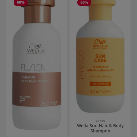
60
%
60
%
45239
Wella Sun Hair & Body
Shampoo