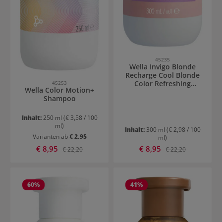
45235
Wella Invigo Blonde
Recharge Cool Blonde
Color Refreshing
45253
Wella Color Motion+
Shampoo
Shampoo
Inhalt:
250 ml
(€ 3,58 / 100
ml)
Inhalt:
300 ml
(€ 2,98 / 100
Varianten ab
€ 2,95
ml)
Verkaufspreis:
Verkaufspreis:
€ 8,95
Regulärer Preis:
€ 8,95
Regulärer Preis:
€ 22,20
€ 22,20
60
%
41
%