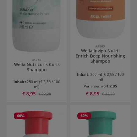
45209
Wella Invigo Nutri-
Enrich Deep Nourishing
45242
Shampoo
Wella Nutricurls Curls
Shampoo
Inhalt:
300 ml
(€ 2,98 / 100
ml)
Inhalt:
250 ml
(€ 3,58 / 100
Varianten ab
€ 2,95
ml)
Verkaufspreis:
Verkaufspreis:
€ 8,95
Regulärer Preis:
€ 8,95
Regulärer Preis:
€ 22,20
€ 22,20
60
%
60
%