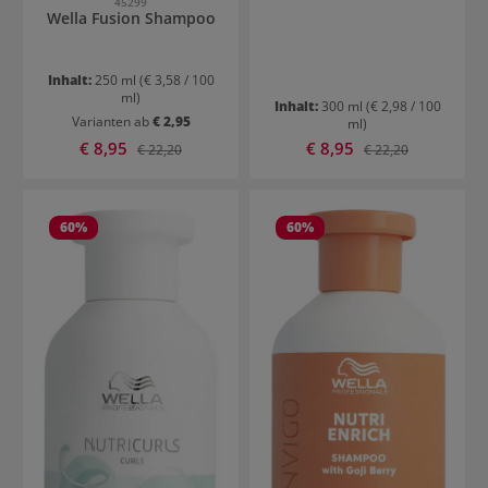
45299
Wella Fusion Shampoo
Inhalt:
250 ml
(€ 3,58 / 100
ml)
Inhalt:
300 ml
(€ 2,98 / 100
Varianten ab
€ 2,95
ml)
Verkaufspreis:
Verkaufspreis:
€ 8,95
Regulärer Preis:
€ 8,95
Regulärer Preis:
€ 22,20
€ 22,20
60
%
60
%