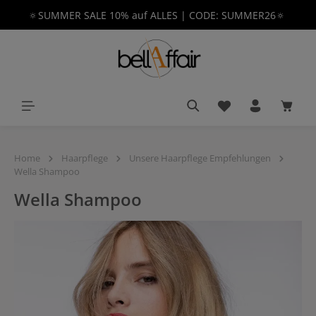
🔅SUMMER SALE 10% auf ALLES | CODE: SUMMER26🔅
alt springen
Du hast 0 Produkt
Waren
Home
Haarpflege
Unsere Haarpflege Empfehlungen
Wella Shampoo
Wella Shampoo