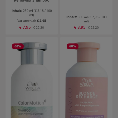
Renewing Shampoo
Inhalt:
250 ml
(€ 3,18 / 100
ml)
Inhalt:
300 ml
(€ 2,98 / 100
Varianten ab
€ 2,95
ml)
Verkaufspreis:
Verkaufspreis:
€ 7,95
Regulärer Preis:
€ 8,95
Regulärer Preis:
€ 22,20
€ 22,20
60
%
60
%