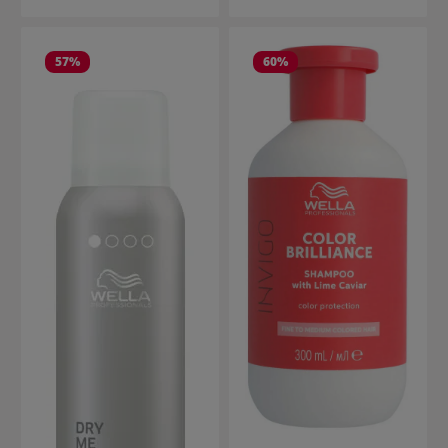
57
%
60
%