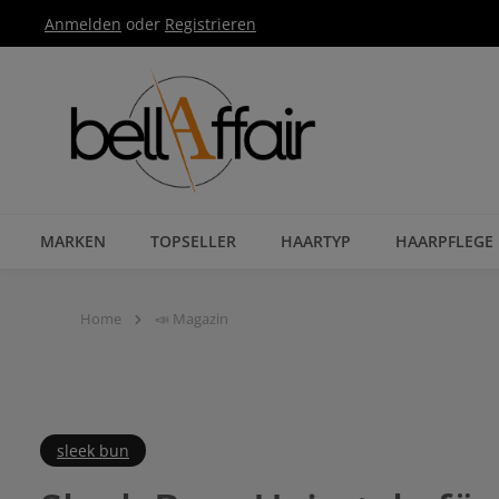
Anmelden
oder
Registrieren
Zur Hauptnavigation springen
MARKEN
TOPSELLER
HAARTYP
HAARPFLEGE
Home
📣 Magazin
sleek bun