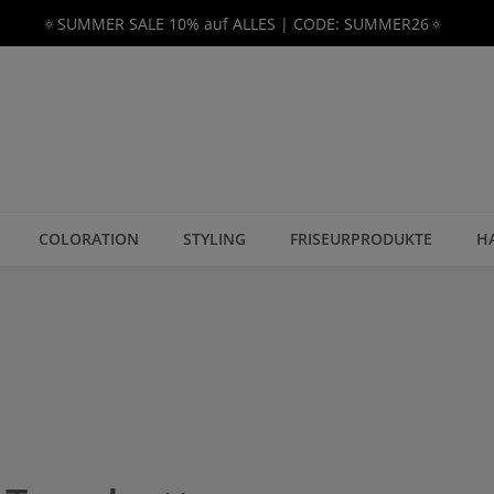
🔅SUMMER SALE 10% auf ALLES | CODE: SUMMER26🔅
COLORATION
STYLING
FRISEURPRODUKTE
H