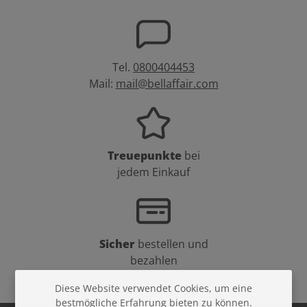
Tel.
0800404453
Mail:
mail@bellaffair.com
Treuepunkte
bei
jedem Einkauf
Sicher
bestellen und
bezahlen
Diese Website verwendet Cookies, um eine
bestmögliche Erfahrung bieten zu können.