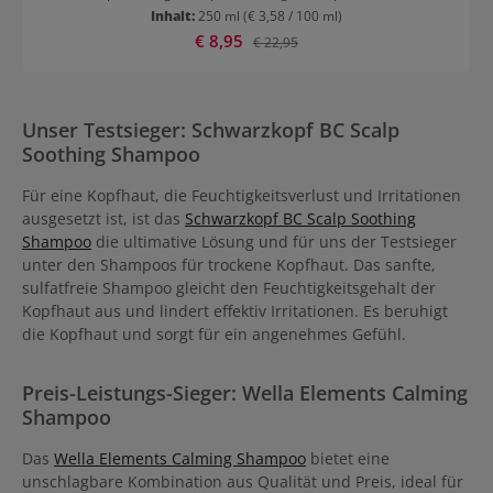
Kopfhaut juckt und irritiert ist, gleicht das Shampoo den
Inhalt:
250 ml
(€ 3,58 / 100 ml)
Feuchtigkeitsgehalt der Kopfhaut aus. Es lindert Irritationen und
Verkaufspreis:
€ 8,95
Regulärer Preis:
€ 22,95
beruhigt während es das Haar sanft von Schmutz und
Produktrückständen befreit. Die milde, feuchtigkeitsspendende
Formel mit vitaminreich Grünkohl und feuchtigkeitsspendendem
Madecassoside ist dermatologisch getestet und für die tägliche
Anwendung geeignet. Schwarzkopf BC Scalp Soothing Shampoo
Unser Testsieger: Schwarzkopf BC Scalp
Anwendung Sanft in die Kopfhaut massieren und nach 2 Minuten
Soothing Shampoo
sorgfältig ausspülen.
Für eine Kopfhaut, die Feuchtigkeitsverlust und Irritationen
ausgesetzt ist, ist das
Schwarzkopf BC Scalp Soothing
Shampoo
die ultimative Lösung und für uns der Testsieger
unter den Shampoos für trockene Kopfhaut. Das sanfte,
sulfatfreie Shampoo gleicht den Feuchtigkeitsgehalt der
Kopfhaut aus und lindert effektiv Irritationen. Es beruhigt
die Kopfhaut und sorgt für ein angenehmes Gefühl.
Preis-Leistungs-Sieger: Wella Elements Calming
Shampoo
Das
Wella Elements Calming Shampoo
bietet eine
unschlagbare Kombination aus Qualität und Preis, ideal für