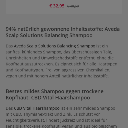
Wellnesserlebnis. Das Shampoo ist für alle Kopfhauttypen und für
jeden Tag geeignet. Die Idee hinter Aveda Scalp Solutions
Verkaufspreis:
€ 32,95
Regulärer Preis:
€ 40,50
Balancing Shampoo Das Shampoo ist Teil der innovativen Scalp
Solutions Linie. Sie beinhaltet Produkte, die der Hautpflege sehr
ähnlich sind. Gesunde Kopfhaut ist der Schlüssel für dauerhaft
schönes Haar. Kopfhautprobleme wie Trockenheit, Rötungen,
94% natürlich gewonnene Inhaltsstoffe: Aveda
übermäßige Talgproduktion werden direkt an der Wurzel
bekämpft.
Scalp Solutions Balancing Shampoo
Das
Aveda Scalp Solutions Balancing Shampoo
ist ein
sanftes, kühlendes Shampoo, das überschüssigen Talg,
Unreinheiten und Umweltschadstoffe entfernt, ohne die
Kopfhaut auszutrocknen. Es eignet sich für alle Haartypen
und Kopfhauttypen. Frei von aggressiven Chemikalien,
vegan und mit hohem Anteil natürlicher Inhaltsstoffe.
Bestes mildes Shampoo gegen trockene
Kopfhaut: CBD Vital Haarshampoo
Das
CBD Vital Haarshampoo
ist ein sehr mildes Shampoo
mit CBD, Thymianextrakt und Zink. Es schützt vor
Feuchtigkeitsverlust, lindert Juckreiz und ist ideal für
sensible, trockene Kopfhaut. Vegan und aus biologischem