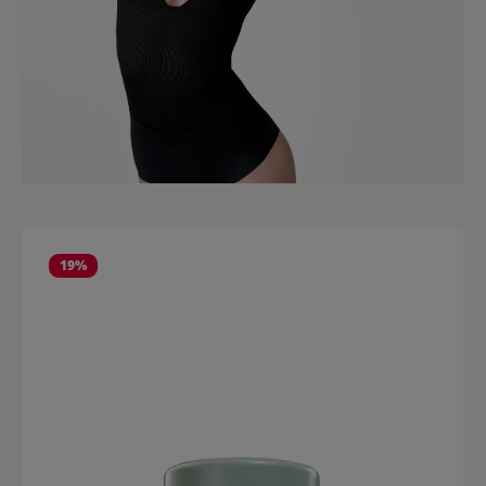
Produktgalerie überspringen
19
%