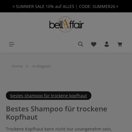
🔅SUMMER SALE 10% auf ALLES | CODE: SUMMER26🔅
alt springen
Du hast 0 Produkt
Waren
Home
📣 Magazin
bestes shampoo für trockene kopfhaut
Bestes Shampoo für trockene
Kopfhaut
Trockene Kopfhaut kann nicht nur unangenehm sein,