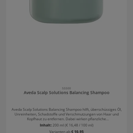
55500
Aveda Scalp Solutions Balancing Shampoo
Aveda Scalp Solutions Balancing Shampoo hilft, überschüssiges Öl,
Unreinheiten, Schadstoffe und Verschmutzungen von Haar und
Kopfhaut zu entfernen. Dabei wirken pflanzliche
Reinigungskomponenten. Belebende Aromen mit frischen Noten
Inhalt:
200 ml
(€ 16,48 / 100 ml)
von Zitrone, Orange und Minze bieten ein einzigartiges
Varianten ab
€ 10,95