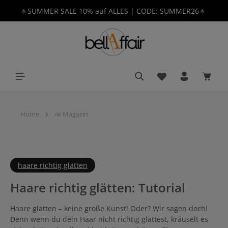
🔅SUMMER SALE 10% auf ALLES | CODE: SUMMER26🔅
alt springen
Du hast 0 Produkt
Waren
Home
📣 Magazin
haare richtig glätten
Haare richtig glätten: Tutorial
Haare glätten – keine große Kunst! Oder? Wir sagen doch!
Denn wenn du dein Haar nicht richtig glättest, kräuselt es