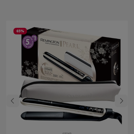
Produktgalerie überspringen
65
%
68049