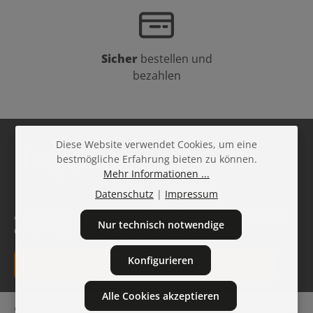
Sicher
bestellen und
bezahlen
Diese Website verwendet Cookies, um eine
bestmögliche Erfahrung bieten zu können.
Mehr Informationen ...
Datenschutz
|
Impressum
Abonniere den kostenlosen Beauty-Newsletter und sichere
Nur technisch notwendige
dir 10 % Rabatt auf deine nächste Bestellung!
E-Mail-Adresse*
Konfigurieren
Datenschutz
Alle Cookies akzeptieren
Die mit einem Stern (*) markierten Felder sind
Service-Hotline