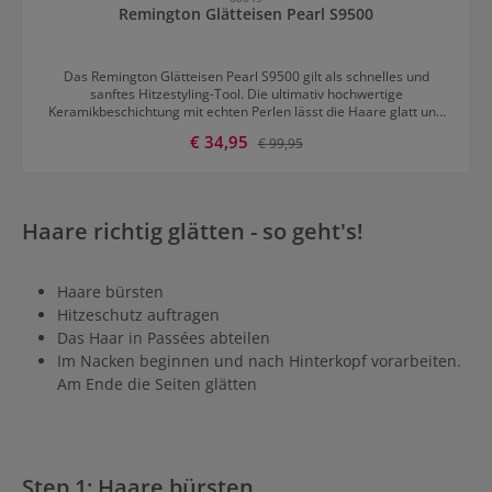
Remington Glätteisen Pearl S9500
Das Remington Glätteisen Pearl S9500 gilt als schnelles und
sanftes Hitzestyling-Tool. Die ultimativ hochwertige
Keramikbeschichtung mit echten Perlen lässt die Haare glatt und
glänzend werden. Die Stylingplatten sind für einen gleichmäßigen
Verkaufspreis:
€ 34,95
Regulärer Preis:
€ 99,95
Druck federnd gelagert, extra lang und schmal. Schon nach 10
Sekunden Aufheizzeit ist die gewünschte Stylingtemperatur
zwischen 150 und 235 °C erreicht. Über das digitale Display kann
zwischen 10 Temperatureinstellungen gewählt werden. Zusätzlich
verfügt das Glätteisen über eine automatische
Haare richtig glätten - so geht's!
Sicherheitsabschaltung nach 60 Minuten, eine
Transportverriegelung und eine Tastensperre. Im Lieferumfang ist
eine hitzebeständige Aufbewahrungstasche inklusive.
Haare bürsten
Hitzeschutz auftragen
Das Haar in Passées abteilen
Im Nacken beginnen und nach Hinterkopf vorarbeiten.
Am Ende die Seiten glätten
Step 1: Haare bürsten