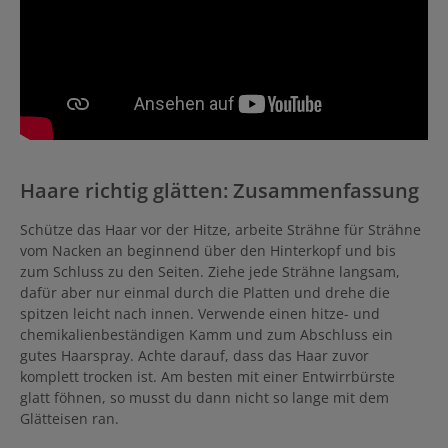
Strahlen und ein dezenter, angenehmer Duft machen ihn ideal für
den täglichen Gebrauch. Warum Wella Performance? Dieser
friseurexklusive Haarspray aus der beliebten Performance-Serie
von Wella Professionals überzeugt mit seiner zuverlässigen
Performance und Vielseitigkeit. Ob Alltagsfrisuren oder Looks für
besondere Anlässe – er bietet die perfekte Balance aus starkem
Halt und natürlichem Glanz. Performance Haarspray Wella: Die
Vorteile auf einen Blick Perfekter Halt für den ganzen
TagNatürliches Finish ohne VerklebenUV-Schutz für gesundes
HaarFeine Zerstäubung für gleichmäßige AnwendungIn praktischer
Vorteilsgröße (500 ml)
Haare richtig glätten: Zusammenfassung
Schütze das Haar vor der Hitze, arbeite Strähne für Strähne
vom Nacken an beginnend über den Hinterkopf und bis
zum Schluss zu den Seiten. Ziehe jede Strähne langsam,
dafür aber nur einmal durch die Platten und drehe die
spitzen leicht nach innen. Verwende einen hitze- und
chemikalienbeständigen Kamm und zum Abschluss ein
gutes Haarspray. Achte darauf, dass das Haar zuvor
komplett trocken ist. Am besten mit einer Entwirrbürste
glatt föhnen, so musst du dann nicht so lange mit dem
Glätteisen ran.