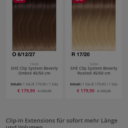
12620
12630
SHE Clip System Beverly
SHE Clip System Beverly
Ombré 45/50 cm
Rooted 45/50 cm
Inhalt:
1 Stk
(€ 179,90 / 1 Stk)
Inhalt:
1 Stk
(€ 179,90 / 1 Stk)
Verkaufspreis:
Verkaufspreis:
€ 179,90
Regulärer Preis:
€ 179,90
Regulärer Preis:
€ 199,90
€ 199,90
Clip-In Extensions für sofort mehr Länge
und Volumen