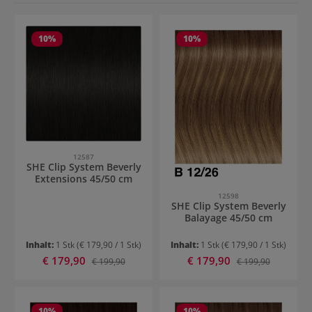
10
%
10
%
12587
SHE Clip System Beverly
Extensions 45/50 cm
12598
SHE Clip System Beverly
Balayage 45/50 cm
Inhalt:
1 Stk
(€ 179,90 / 1 Stk)
Inhalt:
1 Stk
(€ 179,90 / 1 Stk)
Verkaufspreis:
Verkaufspreis:
€ 179,90
Regulärer Preis:
€ 179,90
Regulärer Preis:
€ 199,90
€ 199,90
10
%
10
%