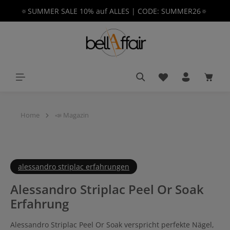
🔅SUMMER SALE 10% auf ALLES | CODE: SUMMER26🔅
alt springen
Du hast 0 Produkt
Waren
Home
📣 Magazin
alessandro striplac erfahrungen
Alessandro Striplac Peel Or Soak
Erfahrung
Alessandro Striplac Peel Or Soak verspricht perfekte Nägel,