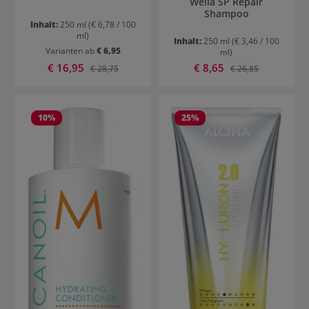
Wella SP Repair
Shampoo
Inhalt:
250 ml
(€ 6,78 / 100
ml)
Inhalt:
250 ml
(€ 3,46 / 100
Varianten ab
€ 6,95
ml)
Verkaufspreis:
Verkaufspreis:
€ 16,95
Regulärer Preis:
€ 8,65
Regulärer Preis:
€ 28,75
€ 26,85
10
%
25
%