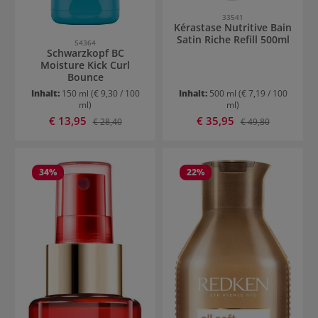
33541
Kérastase Nutritive Bain
Satin Riche Refill 500ml
54364
Schwarzkopf BC
Moisture Kick Curl
Bounce
Inhalt:
150 ml
(€ 9,30 / 100
Inhalt:
500 ml
(€ 7,19 / 100
ml)
ml)
Verkaufspreis:
Verkaufspreis:
€ 13,95
Regulärer Preis:
€ 35,95
Regulärer Preis:
€ 28,40
€ 49,80
34
%
22
%