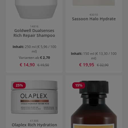
43010
Sassoon Halo Hydrate
14816
Goldwell Dualsenses
Rich Repair Shampoo
Inhalt:
250 ml
(€ 5,96 / 100
ml)
Inhalt:
150 ml
(€ 13,30 / 100
Varianten ab
€ 2,70
ml)
Verkaufspreis:
Verkaufspreis:
€ 14,90
Regulärer Preis:
€ 19,95
Regulärer Preis:
€ 19,50
€ 32,90
25
%
15
%
61306
Olaplex Rich Hydration