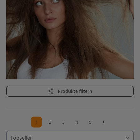
Produkte filtern
1
2
3
4
5
Seite
Seite
Seite
Seite
Seite