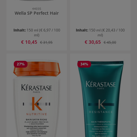
44035
Wella SP Perfect Hair
Inhalt:
150 ml
(€ 6,97 / 100
Inhalt:
150 ml
(€ 20,43 / 100
ml)
ml)
Verkaufspreis:
Verkaufspreis:
€ 10,45
Regulärer Preis:
€ 30,65
Regulärer Preis:
€ 31,95
€ 45,00
27
%
34
%