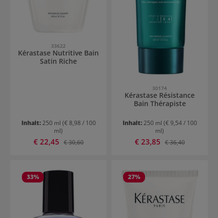
33622
Kérastase Nutritive Bain
Satin Riche
30174
Kérastase Résistance
Bain Thérapiste
Inhalt:
250 ml
(€ 8,98 / 100
Inhalt:
250 ml
(€ 9,54 / 100
ml)
ml)
Verkaufspreis:
Verkaufspreis:
€ 22,45
Regulärer Preis:
€ 23,85
Regulärer Preis:
€ 30,60
€ 36,40
33
%
27
%