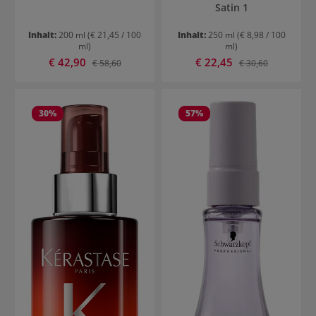
Satin 1
Inhalt:
200 ml
(€ 21,45 / 100
Inhalt:
250 ml
(€ 8,98 / 100
ml)
ml)
Verkaufspreis:
Verkaufspreis:
€ 42,90
Regulärer Preis:
€ 22,45
Regulärer Preis:
€ 58,60
€ 30,60
30
%
57
%