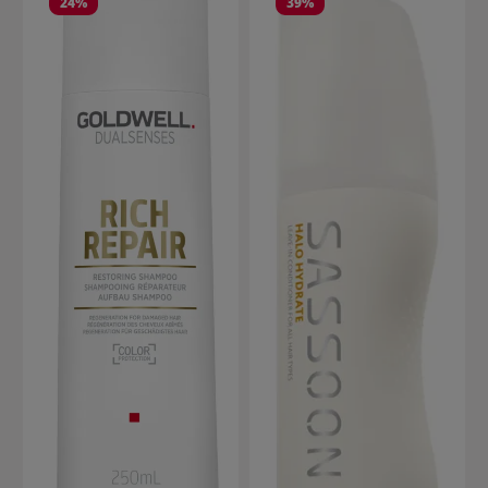
24
%
39
%