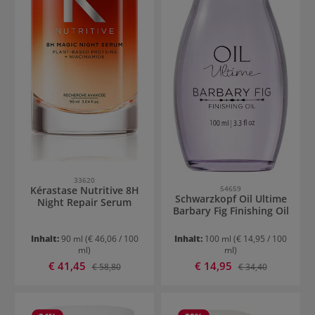
33620
54659
Kérastase Nutritive 8H
Schwarzkopf Oil Ultime
Night Repair Serum
Barbary Fig Finishing Oil
Inhalt:
90 ml
(€ 46,06 / 100
Inhalt:
100 ml
(€ 14,95 / 100
ml)
ml)
Verkaufspreis:
Verkaufspreis:
€ 41,45
Regulärer Preis:
€ 14,95
Regulärer Preis:
€ 58,80
€ 34,40