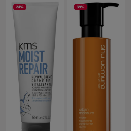
24
%
39
%