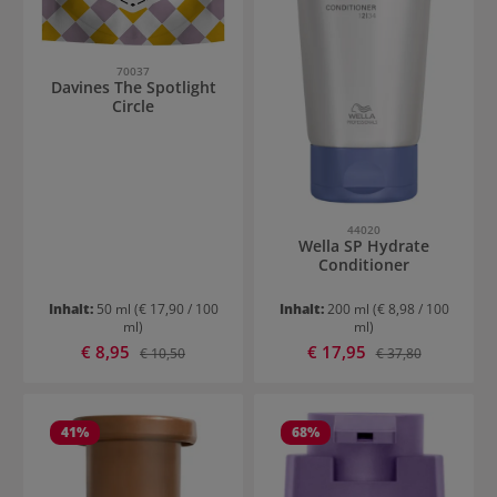
70037
Davines The Spotlight
Circle
44020
Wella SP Hydrate
Conditioner
Inhalt:
50 ml
(€ 17,90 / 100
Inhalt:
200 ml
(€ 8,98 / 100
ml)
ml)
Verkaufspreis:
Verkaufspreis:
€ 8,95
Regulärer Preis:
€ 17,95
Regulärer Preis:
€ 10,50
€ 37,80
41
%
68
%