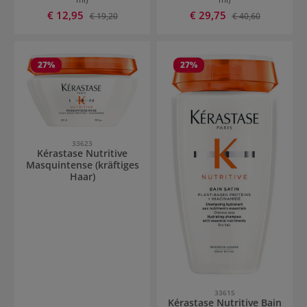
Verkaufspreis:
Verkaufspreis:
€ 12,95
Regulärer Preis:
€ 29,75
Regulärer Preis:
€ 19,20
€ 40,60
27
%
27
%
33623
Kérastase Nutritive
Masquintense (kräftiges
Haar)
33615
Kérastase Nutritive Bain