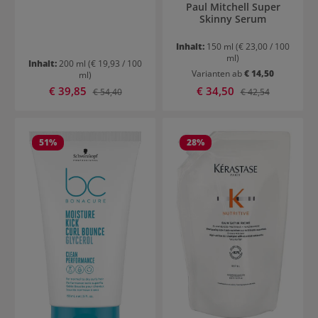
Paul Mitchell Super
Skinny Serum
Inhalt:
150 ml
(€ 23,00 / 100
ml)
Inhalt:
200 ml
(€ 19,93 / 100
Varianten ab
€ 14,50
ml)
Verkaufspreis:
Verkaufspreis:
€ 39,85
Regulärer Preis:
€ 34,50
Regulärer Preis:
€ 54,40
€ 42,54
51
%
28
%