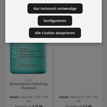
Milch+Honig T
Nur technisch notwendige
Konfigurieren
Alle Cookies akzeptieren
38027
Moroccanoil Hydrating
Shampoo
Inhalt:
250 ml
(€ 10,44 / 100
Inhalt:
1000 ml
(€ 1,06 / 100
ml)
ml)
Varianten ab
€ 12,60
Varianten ab
€ 5,40