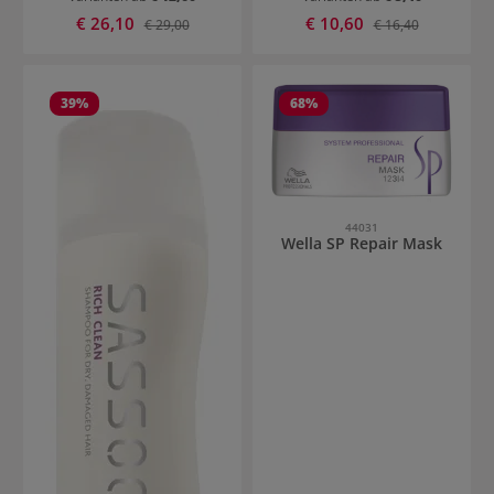
Verkaufspreis:
Verkaufspreis:
€ 26,10
Regulärer Preis:
€ 10,60
Regulärer Preis:
€ 29,00
€ 16,40
39
%
68
%
44031
Wella SP Repair Mask