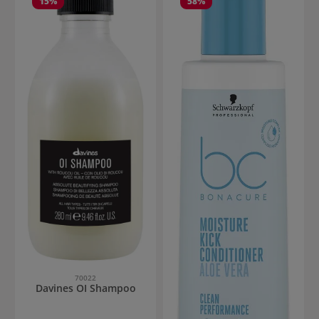
15
%
58
%
70022
Davines OI Shampoo