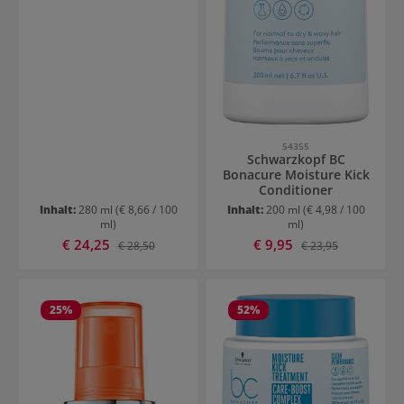
54355
Schwarzkopf BC
Bonacure Moisture Kick
Conditioner
Inhalt:
280 ml
(€ 8,66 / 100
Inhalt:
200 ml
(€ 4,98 / 100
ml)
ml)
Verkaufspreis:
Verkaufspreis:
€ 24,25
Regulärer Preis:
€ 9,95
Regulärer Preis:
€ 28,50
€ 23,95
25
%
52
%