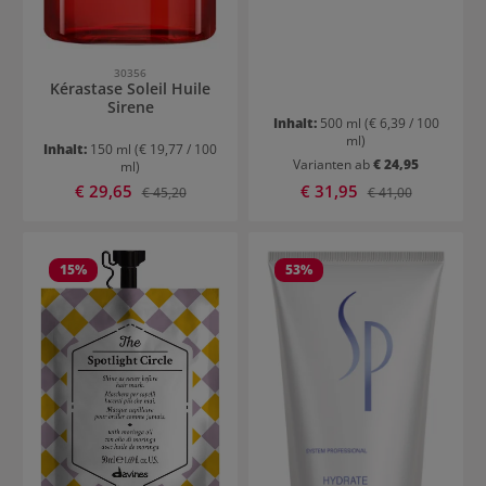
30356
Kérastase Soleil Huile
Sirene
Inhalt:
500 ml
(€ 6,39 / 100
ml)
Inhalt:
150 ml
(€ 19,77 / 100
Varianten ab
€ 24,95
ml)
Verkaufspreis:
Verkaufspreis:
€ 29,65
Regulärer Preis:
€ 31,95
Regulärer Preis:
€ 45,20
€ 41,00
15
%
53
%