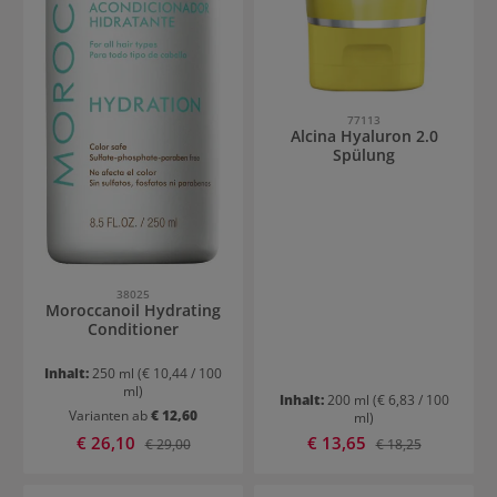
77113
Alcina Hyaluron 2.0
Spülung
38025
Moroccanoil Hydrating
Conditioner
Inhalt:
250 ml
(€ 10,44 / 100
ml)
Inhalt:
200 ml
(€ 6,83 / 100
Varianten ab
€ 12,60
ml)
Verkaufspreis:
Verkaufspreis:
€ 26,10
Regulärer Preis:
€ 13,65
Regulärer Preis:
€ 29,00
€ 18,25