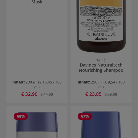
Mask
70117
Davines Naturaltech
Nourishing Shampoo
Inhalt:
200 ml
(€ 16,45 / 100
Inhalt:
250 ml
(€ 9,54 / 100
ml)
ml)
Verkaufspreis:
Verkaufspreis:
€ 32,90
Regulärer Preis:
€ 23,85
Regulärer Preis:
€ 44,00
€ 28,00
68
%
67
%