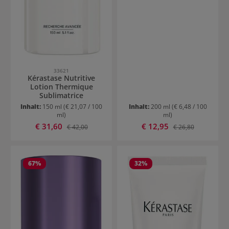
33621
Kérastase Nutritive
Lotion Thermique
Sublimatrice
Inhalt:
150 ml
(€ 21,07 / 100
Inhalt:
200 ml
(€ 6,48 / 100
ml)
ml)
Verkaufspreis:
Verkaufspreis:
€ 31,60
Regulärer Preis:
€ 12,95
Regulärer Preis:
€ 42,00
€ 26,80
67
%
32
%