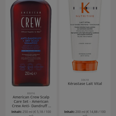
33618
Kérastase Lait Vital
85016
American Crew Scalp
Care Set - American
Crew Anti- Dandruff +
Dry Scalp Shampoo
Inhalt:
250 ml
(€ 5,18 / 100
Inhalt:
200 ml
(€ 14,88 / 100
ml)
ml)