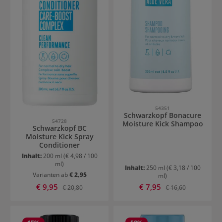
54351
Schwarzkopf Bonacure
54728
Moisture Kick Shampoo
Schwarzkopf BC
Moisture Kick Spray
Conditioner
Inhalt:
200 ml
(€ 4,98 / 100
ml)
Inhalt:
250 ml
(€ 3,18 / 100
Varianten ab
€ 2,95
ml)
Verkaufspreis:
Verkaufspreis:
€ 9,95
Regulärer Preis:
€ 7,95
Regulärer Preis:
€ 20,80
€ 16,60