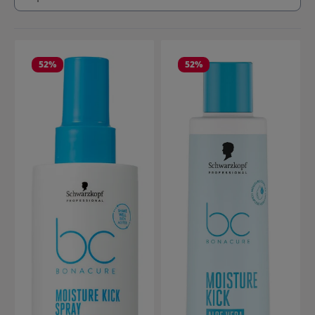
52
%
52
%