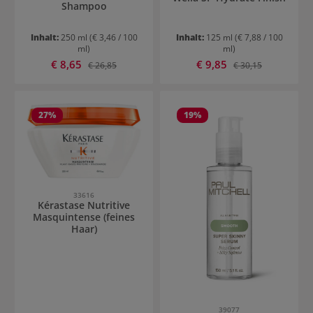
Shampoo
Inhalt:
250 ml
(€ 3,46 / 100
Inhalt:
125 ml
(€ 7,88 / 100
ml)
ml)
Verkaufspreis:
Verkaufspreis:
€ 8,65
Regulärer Preis:
€ 9,85
Regulärer Preis:
€ 26,85
€ 30,15
27
%
19
%
33616
Kérastase Nutritive
Masquintense (feines
Haar)
39077