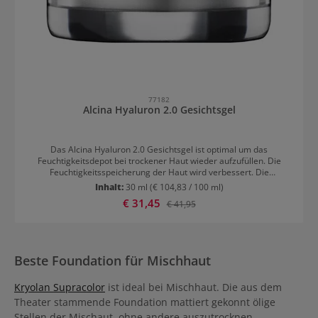
77182
Alcina Hyaluron 2.0 Gesichtsgel
Das Alcina Hyaluron 2.0 Gesichtsgel ist optimal um das
Feuchtigkeitsdepot bei trockener Haut wieder aufzufüllen. Die
Feuchtigkeitsspeicherung der Haut wird verbessert. Die
Gesichtshaut wird optisch gestrafft und aufgepolstert. Das Gel
Inhalt:
30 ml
(€ 104,83 / 100 ml)
klebt und fettet nicht und zieht schnell ein. Ideal für jede Haut ab 25
Verkaufspreis:
€ 31,45
Regulärer Preis:
€ 41,95
Jahren. Anwendung von Alcina Hyaluron 2.0 Gesichtsgel 1-2
Pumphübe gleichmäßig auf die gereinigte Haut auftragen und
verteilen. Dann mit den Handflächen in die Haut eindrücken. Wenn
eine ölige oder stark fettende Mischhaut vorliegt, sollte das Alcina
Hyaluron 2.0 Gesichtsgel als alleiniges Pflegeprodukt verwendet
Beste Foundation für Mischhaut
werden. Ansonsten kann man danach noch ein anderes
Gesichtspflege-Produkt auftragen. Wird das Face Gel im
Kühlschrank aufbewahrt, hat es zusätzlich einen kühlenden und
Kryolan Supracolor
ist ideal bei Mischhaut. Die aus dem
erfrischenden Effekt.
Theater stammende Foundation mattiert gekonnt ölige
Stellen der Mischaut, ohne andere auszutrocknen.