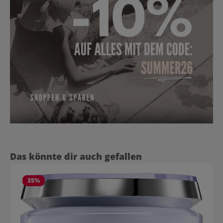
Produktgalerie überspringen
Das könnte dir auch gefallen
35
%