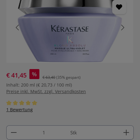
%
€ 41,45
€ 63,40
(35% gespart)
Inhalt:
200 ml
(€ 20,73 / 100 ml)
Preise inkl. MwSt. zzgl. Versandkosten
Durchschnittliche Bewertung von 5 von 5 Sternen
1 Bewertung
Produkt Anzahl: Gib den gewünschten Wert ein ode
Stk