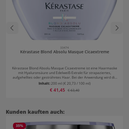
33474
Kérastase Blond Absolu Masque Cicaextreme
Kérastase Blond Absolu Masque Cicaextreme ist eine Haarmaske
mit Hyaluronsäure und Edelweiß-Extrakt für strapaziertes,
aufgehelltes oder gesträhntes Haar. Bei der Anwendung wird die
Haaroberfläche geglättet und die Widerstandskraft gefördert.
Inhalt:
200 ml
(€ 20,73 / 100 ml)
Spliss und Haarbruch werden vorgebeugt. Glanz und
Verkaufspreis:
€ 41,45
Regulärer Preis:
€ 63,40
Geschmeidigkeit werden erhöht. Die pflegende Maske bewirkt
einen 24h Anti-Frizz-Effekt. Die beste Wirkung wird im
Zusammenspiel mit Kérastase Blond Absolu Le Bain Cicaextreme
erreicht. Anwendung von Kérastase Blond Absolu Masque
CicaextremeNach dem Waschen der Haare auf das noch feuchte
Produktgalerie überspringen
Kunden kauften auch:
Haar auftragen und fünf Minuten einwirken lassen. Danach
gründlich ausspülen.
35
%