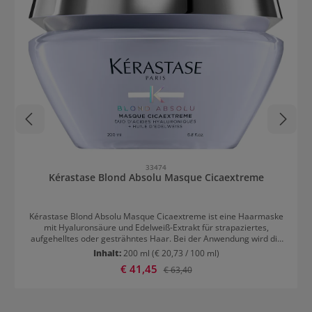
33474
Kérastase Blond Absolu Masque Cicaextreme
Kérastase Blond Absolu Masque Cicaextreme ist eine Haarmaske
mit Hyaluronsäure und Edelweiß-Extrakt für strapaziertes,
aufgehelltes oder gesträhntes Haar. Bei der Anwendung wird die
Haaroberfläche geglättet und die Widerstandskraft gefördert.
Inhalt:
200 ml
(€ 20,73 / 100 ml)
Spliss und Haarbruch werden vorgebeugt. Glanz und
Verkaufspreis:
€ 41,45
Regulärer Preis:
€ 63,40
Geschmeidigkeit werden erhöht. Die pflegende Maske bewirkt
einen 24h Anti-Frizz-Effekt. Die beste Wirkung wird im
Zusammenspiel mit Kérastase Blond Absolu Le Bain Cicaextreme
erreicht. Anwendung von Kérastase Blond Absolu Masque