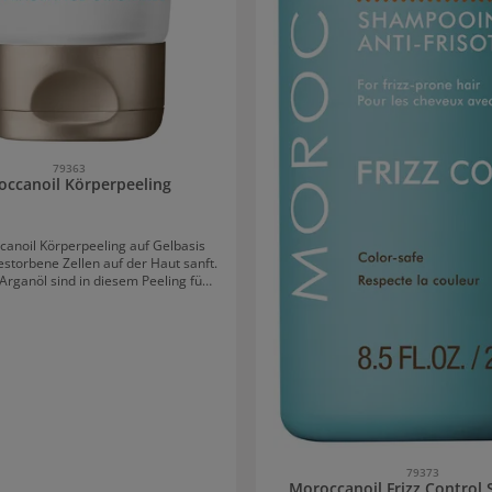
79363
ccanoil Körperpeeling
anoil Körperpeeling auf Gelbasis
estorbene Zellen auf der Haut sanft.
rganöl sind in diesem Peeling fünf
stbare Öle enthalten, die die Haut
euert, strahlend und revitalisiert
 Inhaltstoffe von
eling Arganschalenpulver
tein Arganöl Reiskleienöl
n Moroccanoil Körperpeeling 2-3
che in feuchte oder trockene Haut
ren und anschließend abspülen.
sollte eine Feuchtigkeitspflege
79373
aufgetragen werden.
Moroccanoil Frizz Contro