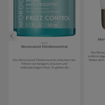
Moro
79377
Moroccanoil Föhnkonzentrat
Das Morocc
entfernt abg
Das Moroccanoil Föhnkonzentrat erleichtert das
Neben dem A
Föhnen von lockigem, krausem und
weitere ko
widerspenstigem Haar. Es glättet die
weich, ern
Haaroberfläche, reduziert Frizz und sorgt so für
hinterlassen. Wichtige
einen glatten Look. Das mit Arganöl
Moroccanoil Körperpe
angereicherte Föhnkonzentrat macht das Haar
Bimsstein aus Lavas
elastischer, geschmeidiger und so einfacher zu
Safloröl Avocadoöl Traubenkernöl Mandelöl
Stylen. Natürliche Antioxidantien schützen das
Anwendung vo
Haar und verbessern die Textur und den Glanz.
mal pro Wo
Anwendung des Moroccanoil Föhnkonzentrates
einmassie
Bis zu 1,5 Pumpen in das feuchte Haar von der
Danach 
Mitte bis in die Spitzen einarbeiten und nach
Belieben föhnen.