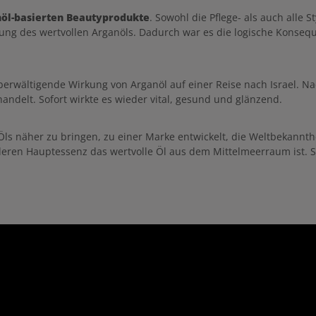
Bedarf wiederholen. Mit dem Fri
Conditioner fortfahren
öl-basierten Beautyprodukte
. Sowohl die Pflege- als auch alle 
ung des wertvollen Arganöls. Dadurch war es die logische Konseq
überwältigende Wirkung von Arganöl auf einer Reise nach Israel. 
ndelt. Sofort wirkte es wieder vital, gesund und glänzend.
 Öls näher zu bringen, zu einer Marke entwickelt, die Weltbekannt
ren Hauptessenz das wertvolle Öl aus dem Mittelmeerraum ist. Sty