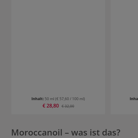
Inhalt:
50 ml
(€ 57,60 / 100 ml)
Inha
Verkaufspreis:
€ 28,80
Regulärer Preis:
€ 32,00
Moroccanoil – was ist das?