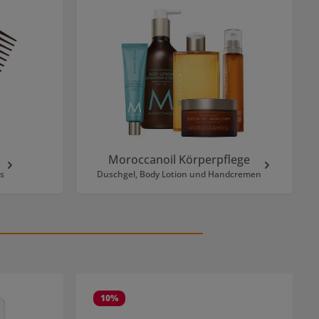
Moroccanoil Körperpflege
s
Duschgel, Body Lotion und Handcremen
10
%