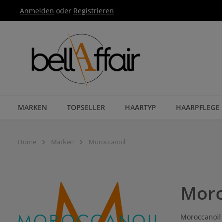
Anmelden
oder
Registrieren
Zur Hauptnavigation springen
MARKEN
TOPSELLER
HAARTYP
HAARPFLEGE
Home
Marken
Moroccanoil
Moro
Moroccanoil 