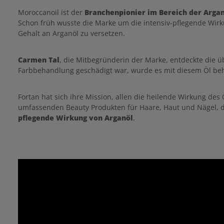
Moroccanoil ist der
Branchenpionier im Bereich der Argan
Schon früh wusste die Marke um die intensiv-pflegende Wirk
Gehalt an Arganöl zu versetzen.
Carmen Tal
, die Mitbegründerin der Marke, entdeckte die 
Farbbehandlung geschädigt war, wurde es mit diesem Öl beha
Fortan hat sich ihre Mission, allen die heilende Wirkung des
umfassenden Beauty Produkten für Haare, Haut und Nägel, de
pflegende Wirkung von Arganöl
.