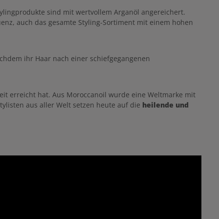
zz Control
antioxidantienreichen Arganöl für optimale
.
Stylingprodukte sind mit wertvollem Arganöl angereichert.
Pflege, Glanz, Geschmeidigkeit und
Frisierbarkeit, verhindert der Volumenschaum
uenz, auch das gesamte Styling-Sortiment mit einem hohen
außerdem statische Aufladung und verleiht dem
Haar ein natürliches, seidiges Finish.
Anwendung von Moroccanoil Volumenschaum
Eine etwa tennisballgroße Menge in das
Nachdem ihr Haar nach einer schiefgegangenen
handtuchtrockene Haar einarbeiten und gut
kämmen. Mit einer Rundbürste vom Ansatz weg
föhnen.
heit erreicht hat. Aus Moroccanoil wurde eine Weltmarke mit
listen aus aller Welt setzen heute auf die
heilende und