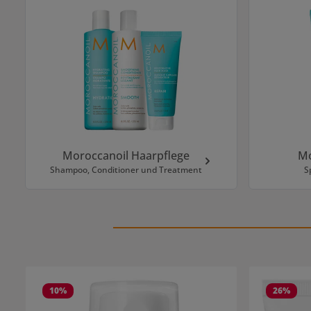
Kategoriegalerie überspringen
Moroccanoil Haarpflege
Mo
Shampoo, Conditioner und Treatment
S
Produktgalerie überspringen
10
%
26
%