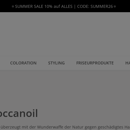
🔅SUMMER SALE 10% auf ALLES | CODE: SUMMER26🔅
COLORATION
STYLING
FRISEURPRODUKTE
H
ccanoil
überzeugt mit der Wunderwaffe der Natur gegen geschädigtes Haar: