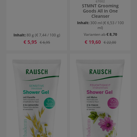
67002
STMNT Grooming
Goods All In One
Cleanser
Inhalt:
300 ml
(€ 6,53 / 100
ml)
Varianten ab
€ 8,70
Inhalt:
80 g
(€ 7,44 / 100 g)
Verkaufspreis:
Verkaufspreis:
€ 5,95
Regulärer Preis:
€ 19,60
Regulärer Preis:
€ 6,95
€ 22,00