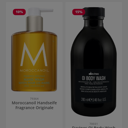
10
%
15
%
79364
Moroccanoil Handseife
Fragrance Originale
70031
Davines OI Body Wash