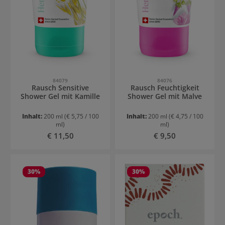
84079
84076
Rausch Sensitive
Rausch Feuchtigkeit
Shower Gel mit Kamille
Shower Gel mit Malve
Inhalt:
200 ml
(€ 5,75 / 100
Inhalt:
200 ml
(€ 4,75 / 100
ml)
ml)
Regulärer Preis:
Regulärer Preis:
€ 11,50
€ 9,50
30
%
30
%