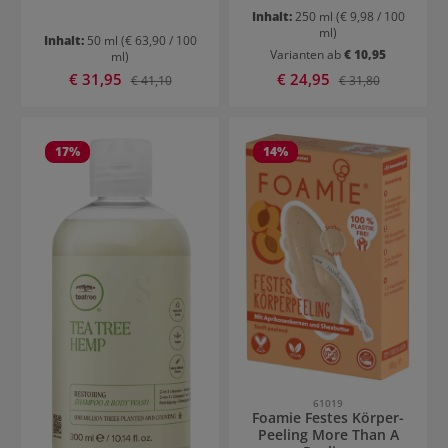
Inhalt:
250 ml
(€ 9,98 / 100
ml)
Inhalt:
50 ml
(€ 63,90 / 100
Varianten ab
€ 10,95
ml)
Verkaufspreis:
Verkaufspreis:
€ 31,95
Regulärer Preis:
€ 24,95
Regulärer Preis:
€ 41,10
€ 31,80
17
%
14
%
61019
Foamie Festes Körper-
Peeling More Than A