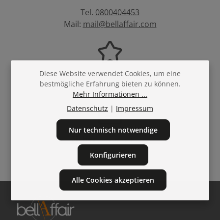
Tel.
0800404453
Mail:
mail@bellaffair.com
Diese Website verwendet Cookies, um eine
Treuepunkte
bei
bestmögliche Erfahrung bieten zu können.
jedem Einkauf
Mehr Informationen ...
Datenschutz
|
Impressum
Nur technisch notwendige
Sicher
bestellen und
bezahlen
Konfigurieren
Alle Cookies akzeptieren