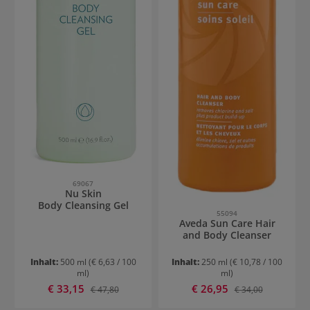
69067
Nu Skin
Body Cleansing Gel
55094
Aveda Sun Care Hair
and Body Cleanser
Inhalt:
500 ml
(€ 6,63 / 100
Inhalt:
250 ml
(€ 10,78 / 100
ml)
ml)
Verkaufspreis:
Verkaufspreis:
€ 33,15
Regulärer Preis:
€ 26,95
Regulärer Preis:
€ 47,80
€ 34,00