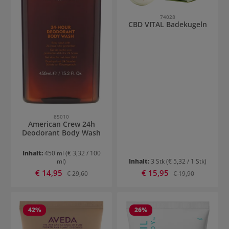
74028
CBD VITAL Badekugeln
85010
American Crew 24h
Deodorant Body Wash
Inhalt:
450 ml
(€ 3,32 / 100
ml)
Inhalt:
3 Stk
(€ 5,32 / 1 Stk)
Verkaufspreis:
Verkaufspreis:
€ 14,95
Regulärer Preis:
€ 15,95
Regulärer Preis:
€ 29,60
€ 19,90
42
%
26
%