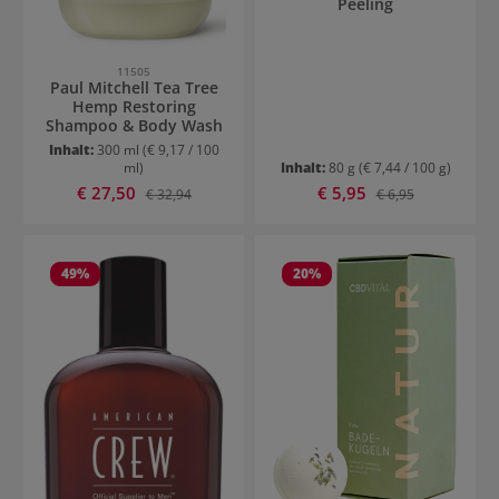
Peeling
11505
Paul Mitchell Tea Tree
Hemp Restoring
Shampoo & Body Wash
Inhalt:
300 ml
(€ 9,17 / 100
ml)
Inhalt:
80 g
(€ 7,44 / 100 g)
Verkaufspreis:
Verkaufspreis:
€ 27,50
Regulärer Preis:
€ 5,95
Regulärer Preis:
€ 32,94
€ 6,95
49
%
20
%