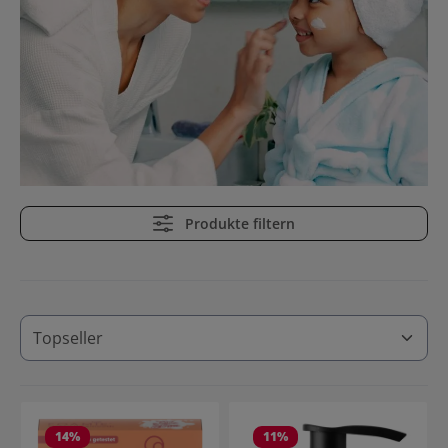
Produkte filtern
14
%
11
%