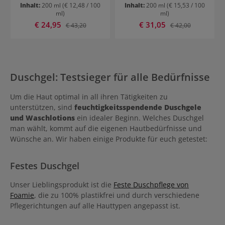
Inhalt:
200 ml
(€ 12,48 / 100
Inhalt:
200 ml
(€ 15,53 / 100
ml)
ml)
Verkaufspreis:
Verkaufspreis:
€ 24,95
Regulärer Preis:
€ 31,05
Regulärer Preis:
€ 43,20
€ 42,00
Duschgel: Testsieger für alle Bedürfnisse
Um die Haut optimal in all ihren Tätigkeiten zu
unterstützen, sind
feuchtigkeitsspendende Duschgele
und Waschlotions
ein idealer Beginn. Welches Duschgel
man wählt, kommt auf die eigenen Hautbedürfnisse und
Wünsche an. Wir haben einige Produkte für euch getestet:
Festes Duschgel
Unser Lieblingsprodukt ist die
Feste Duschpflege von
Foamie
, die zu 100% plastikfrei und durch verschiedene
Pflegerichtungen auf alle Hauttypen angepasst ist.