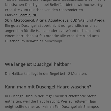
klassischen Duschgel - bei BellAffair bieten wir hochwertige
Produkte zum Duschen von den renommierten
Marken
Foamie
,
Nu
Skin
,
Moroccanoil
,
Alcina
,
Aquatadeus
,
CBD Vital
und
Aveda
.
Ein gutes Duschgel säubert nicht nur gründlich und ist
angenehm für die Haut, sondern verwöhnt dich auch mit
einem herrlichen Duft. Entdecke alle Produkte rund ums
Duschen im BellAffair Onlineshop!
Wie lange ist Duschgel haltbar?
Die Haltbarkeit liegt in der Regel bei 12 Monaten.
Kann man mit Duschgel Haare waschen?
In Duschgel sind in der Regel mehr rückfettende Stoffe
enthalten, weil die Haut braucht. Wer zu fettigem Haar
neigt, sollte daher auf keinen Fall Duschgel als Shampoo