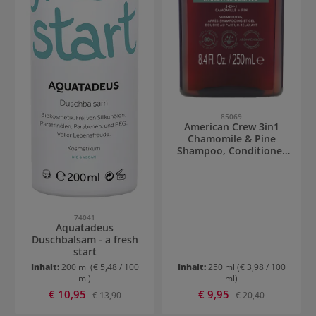
85069
American Crew 3in1
Chamomile & Pine
Shampoo, Conditioner
& Body Wash
74041
Aquatadeus
Duschbalsam - a fresh
start
Inhalt:
200 ml
(€ 5,48 / 100
Inhalt:
250 ml
(€ 3,98 / 100
ml)
ml)
Verkaufspreis:
Verkaufspreis:
€ 10,95
Regulärer Preis:
€ 9,95
Regulärer Preis:
€ 13,90
€ 20,40