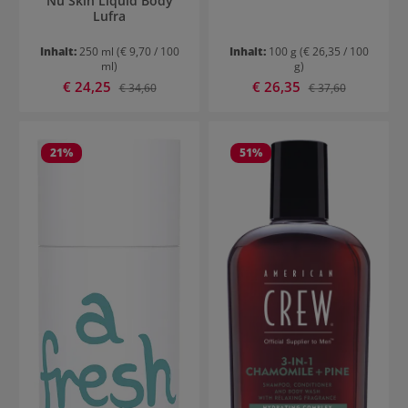
Nu Skin Liquid Body
Lufra
Inhalt:
250 ml
(€ 9,70 / 100
Inhalt:
100 g
(€ 26,35 / 100
ml)
g)
Verkaufspreis:
Verkaufspreis:
€ 24,25
Regulärer Preis:
€ 26,35
Regulärer Preis:
€ 34,60
€ 37,60
21
%
51
%