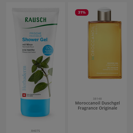
31
%
38148
Moroccanoil Duschgel
Fragrance Originale
84075