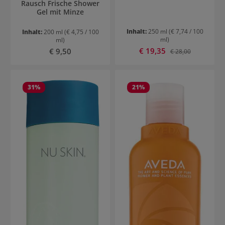
Rausch Frische Shower
Gel mit Minze
Inhalt:
250 ml
(€ 7,74 / 100
Inhalt:
200 ml
(€ 4,75 / 100
ml)
ml)
Verkaufspreis:
Regulärer Preis:
€ 19,35
Regulärer Preis:
€ 9,50
€ 28,00
31
%
21
%