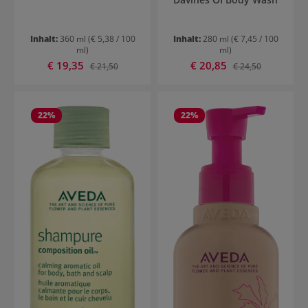
Inhalt:
360 ml
(€ 5,38 / 100
Inhalt:
280 ml
(€ 7,45 / 100
ml)
ml)
Verkaufspreis:
Verkaufspreis:
€ 19,35
Regulärer Preis:
€ 20,85
Regulärer Preis:
€ 21,50
€ 24,50
22
%
22
%