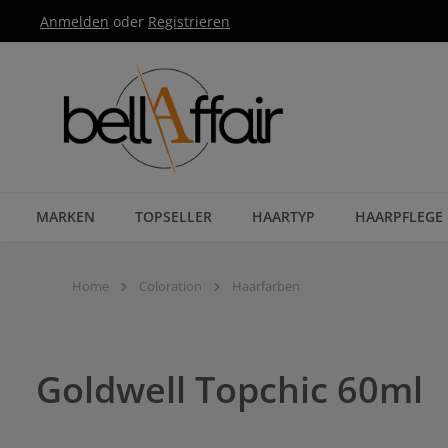
Anmelden
oder
Registrieren
Zur Hauptnavigation springen
MARKEN
TOPSELLER
HAARTYP
HAARPFLEGE
Home
Coloration
Haarfarben
Goldwell Topchic 60ml