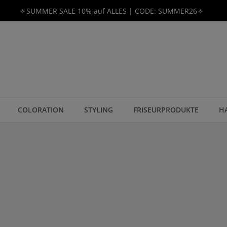
🔅SUMMER SALE 10% auf ALLES | CODE: SUMMER26🔅
COLORATION
STYLING
FRISEURPRODUKTE
H