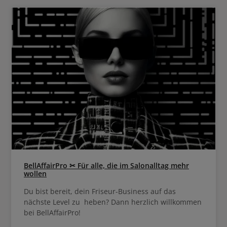
schen und die Haare pflegen.
auswaschen und die Haare p
BellAffairPro ✂ Für alle, die im Salonalltag mehr
wollen
Du bist bereit, dein Friseur-Business auf das
nächste Level zu heben? Dann herzlich willkommen
bei BellAffairPro!