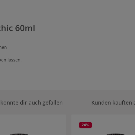
hic 60ml
chen
en lassen.
könnte dir auch gefallen
Kunden kauften 
rie überspringen
24
%