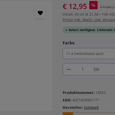
€ 12,95
%
€ 17,00
(2
Inhalt:
60 ml
(€ 21,58 / 100 ml)
Preise inkl. MwSt. zzgl. Versa
Sofort verfügbar, Lieferzeit: 
auswählen
Farbe
Produkt Anzahl: G
Stk
Produktnummer:
14552
EAN:
4021609001171
Hersteller:
Goldwell