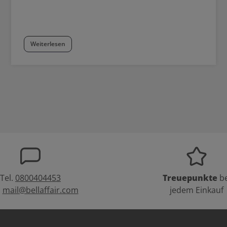
Weiterlesen
Tel.
0800404453
Treuepunkte
be
:
mail@bellaffair.com
jedem Einkauf