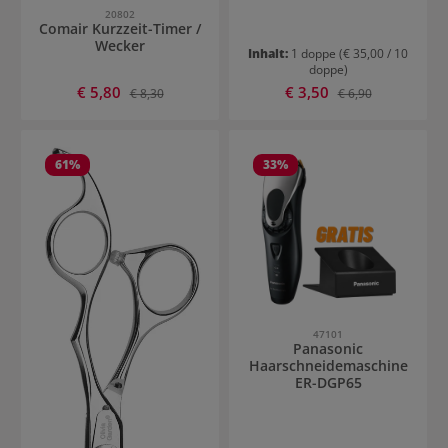
20802
Comair Kurzzeit-Timer /
Wecker
Inhalt:
1 doppe
(€ 35,00 / 10
doppe)
Verkaufspreis:
Verkaufspreis:
€ 5,80
Regulärer Preis:
€ 3,50
Regulärer Preis:
€ 8,30
€ 6,90
61
%
33
%
47101
Panasonic
Haarschneidemaschine
ER-DGP65