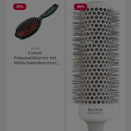
30
%
48
%
20189
Comair
Pneumatikbürste mit
Wildschweinborsten/
Stifte