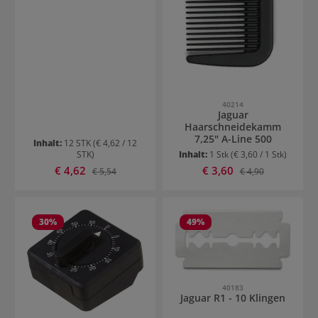
40214
Jaguar
Haarschneidekamm
7,25" A-Line 500
Inhalt:
12 STK
(€ 4,62 / 12
STK)
Inhalt:
1 Stk
(€ 3,60 / 1 Stk)
Verkaufspreis:
Verkaufspreis:
€ 4,62
Regulärer Preis:
€ 3,60
Regulärer Preis:
€ 5,54
€ 4,90
30
%
49
%
40183
Jaguar R1 - 10 Klingen