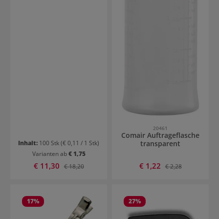
20461
Comair Auftrageflasche
transparent
Inhalt:
100 Stk
(€ 0,11 / 1 Stk)
Varianten ab
€ 1,75
Verkaufspreis:
Verkaufspreis:
€ 11,30
Regulärer Preis:
€ 1,22
Regulärer Preis:
€ 18,20
€ 2,28
17
%
27
%