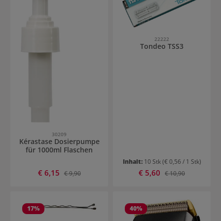
22222
Tondeo TSS3
30209
Kérastase Dosierpumpe
für 1000ml Flaschen
Inhalt:
10 Stk
(€ 0,56 / 1 Stk)
Verkaufspreis:
Verkaufspreis:
€ 6,15
Regulärer Preis:
€ 5,60
Regulärer Preis:
€ 9,90
€ 10,90
17
%
40
%