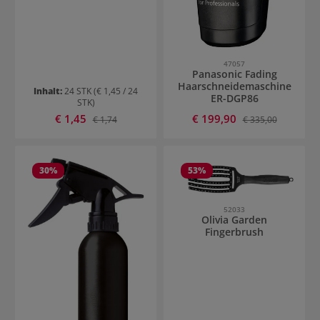
47057
Panasonic Fading
Haarschneidemaschine
Inhalt:
24 STK
(€ 1,45 / 24
ER-DGP86
STK)
Verkaufspreis:
Verkaufspreis:
€ 1,45
Regulärer Preis:
€ 199,90
Regulärer Preis:
€ 1,74
€ 335,00
30
%
53
%
52033
Olivia Garden
Fingerbrush