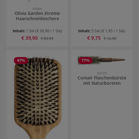
47069
Olivia Garden Xtreme
Haarschneideschere
Inhalt:
1 Stk
(€ 39,90 / 1 Stk)
Inhalt:
5 Stk
(€ 1,95 / 1 Stk)
Verkaufspreis:
Verkaufspreis:
€ 39,90
Regulärer Preis:
€ 9,75
Regulärer Preis:
€ 83,94
€ 12,90
47
%
77
%
20179
Comair Flaschenbürste
mit Naturborsten