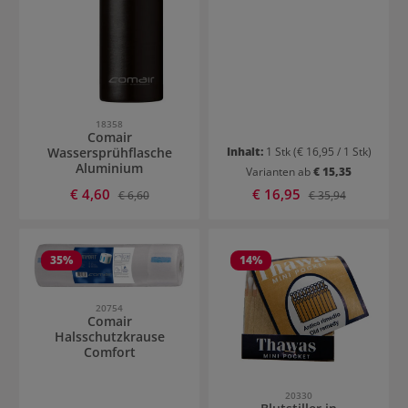
18358
Comair
Wassersprühflasche
Inhalt:
1 Stk
(€ 16,95 / 1 Stk)
Aluminium
Varianten ab
€ 15,35
Verkaufspreis:
Verkaufspreis:
€ 4,60
Regulärer Preis:
€ 16,95
Regulärer Preis:
€ 6,60
€ 35,94
35
%
14
%
20754
Comair
Halsschutzkrause
Comfort
20330