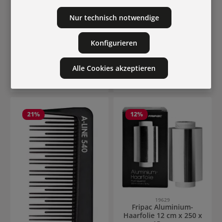
Nur technisch notwendige
18362
Comair Watteschnur
1000g 100% Viskose
Konfigurieren
Inhalt:
1000 g
(€ 1,09 / 100
g)
Alle Cookies akzeptieren
Verkaufspreis:
Verkaufspreis:
€ 1,20
Regulärer Preis:
€ 10,90
Regulärer Preis:
€ 1,80
€ 17,60
21
%
12
%
19629
Fripac Aluminium-
Haarfolie 12 cm x 250 x