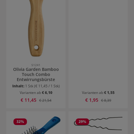
51241
Olivia Garden Bamboo
Touch Combo
Entwirrungsbürste
Inhalt:
1 Stk
(€ 11,45 / 1 Stk)
Varianten ab
€ 6,10
Varianten ab
€ 1,55
Verkaufspreis:
Verkaufspreis:
€ 11,45
Regulärer Preis:
€ 1,95
Regulärer Preis:
€ 21,54
€ 8,39
32
%
29
%