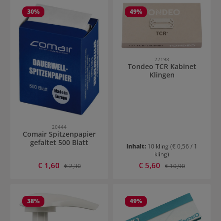
30
%
49
%
22198
Tondeo TCR Kabinet
Klingen
20444
Comair Spitzenpapier
gefaltet 500 Blatt
Inhalt:
10 kling
(€ 0,56 / 1
kling)
Verkaufspreis:
Verkaufspreis:
€ 1,60
Regulärer Preis:
€ 5,60
Regulärer Preis:
€ 2,30
€ 10,90
38
%
49
%