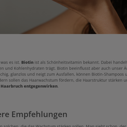
 was es ist.
Biotin
ist als Schönheitsvitamin bekannt. Dabei handel
nen und Kohlenhydraten trägt. Biotin beeinflusst aber auch unser 
rüchig, glanzlos und neigt zum Ausfallen, können Biotin-Shampoos
ern sollen das Haarwachstum fördern, die Haarstruktur stärken u
d Haarbruch entgegenwirken
.
sere Empfehlungen
er in solchen, die das Wachstum stärken sollen. Man sieht schon,