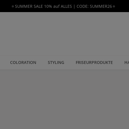
🔅SUMMER SALE 10% auf ALLES | CODE: SUMMER26🔅
COLORATION
STYLING
FRISEURPRODUKTE
H