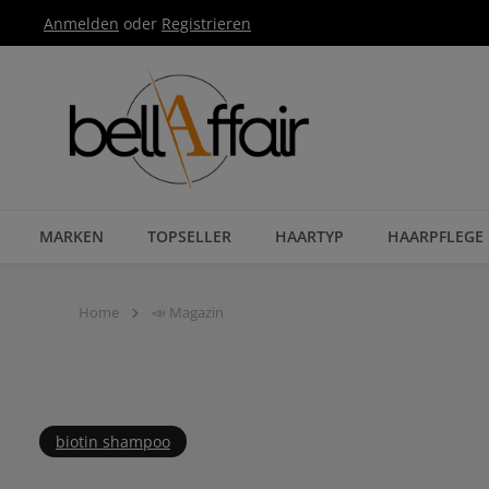
Anmelden
oder
Registrieren
Zur Hauptnavigation springen
MARKEN
TOPSELLER
HAARTYP
HAARPFLEGE
Home
📣 Magazin
biotin shampoo