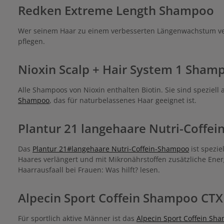
für ein ver
Redken Extreme Length Shampoo
Kashmir r
Stellen
aussehendes Haar. Pla
Wer seinem Haar zu einem verbesserten Längenwachstum ve
Nutri-Coffei
pflegen.
Haarwäsc
Minuten einw
zur Haarwurz
Nioxin Scalp + Hair System 1 Sham
dem Plan
Alle Shampoos von Nioxin enthalten Biotin. Sie sind speziell
Shampoo
, das für naturbelassenes Haar geeignet ist.
Plantur 21 langehaare Nutri-Coffe
Das
Plantur 21#langehaare Nutri-Coffein-Shampoo
ist spezie
Haares verlängert und mit Mikronährstoffen zusätzliche Energ
Haarrausfaall bei Frauen: Was hilft? lesen.
Alpecin Sport Coffein Shampoo CTX
Für sportlich aktive Männer ist das
Alpecin Sport Coffein Sh