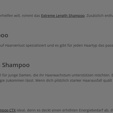
längertes Haarwachstum. Wertvolles
zur Haarwurzel
epariert und pflegt beanspruchte
 für geschmeidiges und gesund
ntur 21 #langehaare
rhelfen will, nimmt das
Extreme Length Shampoo
. Zusätzlich ent
n-Shampoo Anwendung Bei jeder
he anwenden. Für mindestens 2
irken lassen, damit das Koffein bis
el vordringt. Gut ausspülen und mit
poo
tur 21 #langehaare Haare Nutri-
Conditioner fortfahren.
 auf Haarverlust spezialisiert und es gibt für jeden Haartyp das 
in Shampoo
ll für junge Damen, die ihr Haarwachstum unterstützen möchten. E
ie zukommen lässt. Wenn dich plötzlich starker Haarausfall quält s
ampoo CTX
ideal, denn es deckt einen erhöhten Energiebedarf ab, d