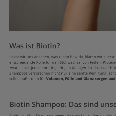
Was ist Biotin?
Bevor wir uns ansehen, was Biotin bewirkt, klären wir zuerst,
entscheidende Rolle für den Stoffwechsel von Fetten, Protei
zwar selbst, jedoch nur in geringen Mengen. Ist das Haar b
Shampoos versprechen nicht nur eine sanfte Reinigung, sond
sollen außerdem für
Volumen, Fülle und Glanz sorgen un
Biotin Shampoo: Das sind un
Biotin ist oft in Shampoos gegen Haarausfall zu finden, od