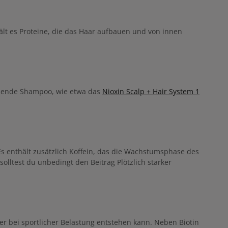
das Haar zu kräftigen und der Haarstruktur
 vordringt Gut ausspülen
mehr Volumen zu schenken. Das professionelle
Shampoo befreit Kopfhaut und Haar von
Verunreinigungen, überflüssigen Fettsäuren und
hält es Proteine, die das Haar aufbauen und von innen
anderen umweltbedingten Rückständen, sodass
die Kopfhaut eine gute Basis für kräftiges Haar
schaffen kann.
passende Shampoo, wie etwa das
Nioxin Scalp + Hair System 1
s enthält zusätzlich Koffein, das die Wachstumsphase des
olltest du unbedingt den Beitrag Plötzlich starker
er bei sportlicher Belastung entstehen kann. Neben Biotin