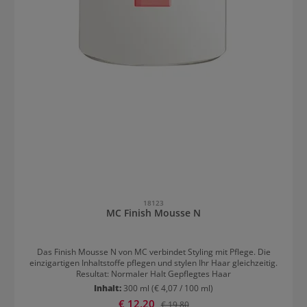
18123
MC Finish Mousse N
Das Finish Mousse N von MC verbindet Styling mit Pflege. Die
einzigartigen Inhaltstoffe pflegen und stylen Ihr Haar gleichzeitig.
Resultat: Normaler Halt Gepflegtes Haar
Inhalt:
300 ml
(€ 4,07 / 100 ml)
Verkaufspreis:
€ 12,20
Regulärer Preis:
€ 19,80