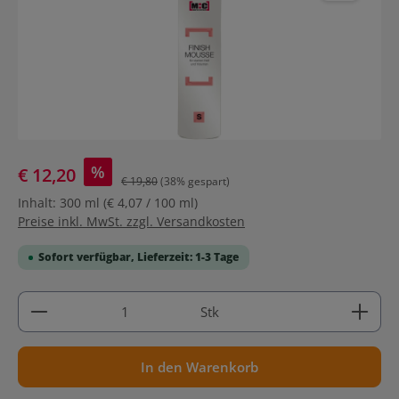
%
€ 12,20
€ 19,80
(38% gespart)
Inhalt:
300 ml
(€ 4,07 / 100 ml)
Preise inkl. MwSt. zzgl. Versandkosten
Sofort verfügbar, Lieferzeit: 1-3 Tage
Produkt Anzahl: Gib den gewünschten Wert ein ode
Stk
In den Warenkorb