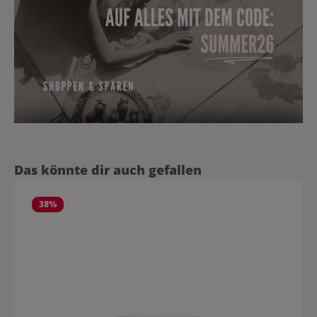
Produktgalerie überspringen
Das könnte dir auch gefallen
38
%