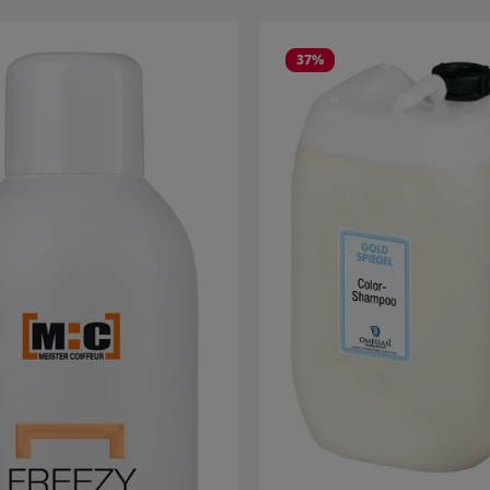
rie überspringen
37
%