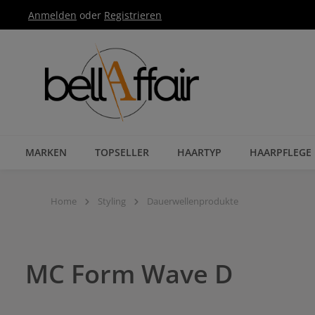
Anmelden
oder
Registrieren
Zur Hauptnavigation springen
MARKEN
TOPSELLER
HAARTYP
HAARPFLEGE
Home
Styling
Dauerwellenprodukte
MC Form Wave D