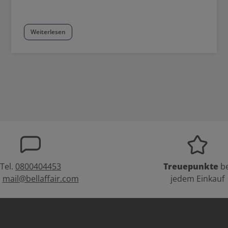
Weiterlesen
Tel.
0800404453
Treuepunkte
be
:
mail@bellaffair.com
jedem Einkauf