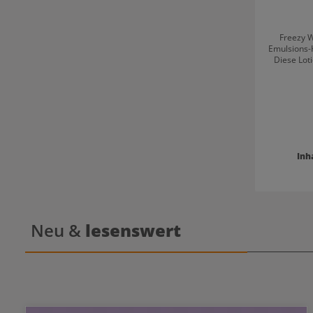
Freezy W
Emulsions-K
Diese Lot
Wellen mit Sp
Locken un
Inh
Neu &
lesenswert