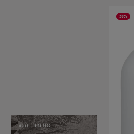
Produktgale
38
%