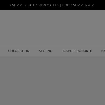
🔅SUMMER SALE 10% auf ALLES | CODE: SUMMER26🔅
COLORATION
STYLING
FRISEURPRODUKTE
H