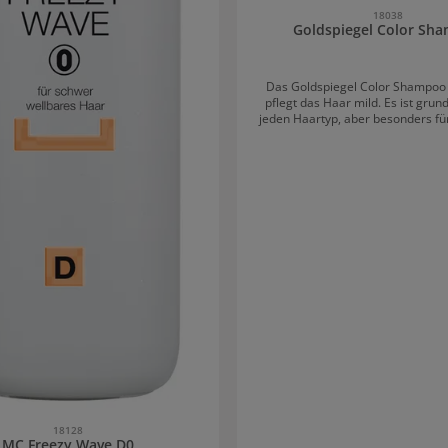
18038
Goldspiegel Color Sh
Das Goldspiegel Color Shampoo 
pflegt das Haar mild. Es ist grund
jeden Haartyp, aber besonders für
blondiertes und strapaziertes Haa
Der Farbglanz wird gewahrt und 
mehr Ausstrahlung verliehen. V
Proteine und das Pro-Vitamin B5 w
auf die Haargesundheit. Die Haar
ausgeglichen und geglättet. Das Shampoo
im 10-Liter-Kanister ist ideal für
im professionellen Bere
18128
MC Freezy Wave D0