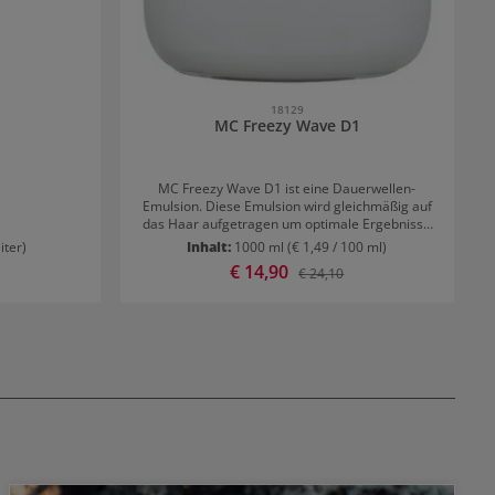
18129
MC Freezy Wave D1
MC Freezy Wave D1 ist eine Dauerwellen-
Emulsion. Diese Emulsion wird gleichmäßig auf
das Haar aufgetragen um optimale Ergebnisse
zu erzielen.
liter)
Inhalt:
1000 ml
(€ 1,49 / 100 ml)
Verkaufspreis:
€ 14,90
r Preis:
Regulärer Preis:
€ 24,10