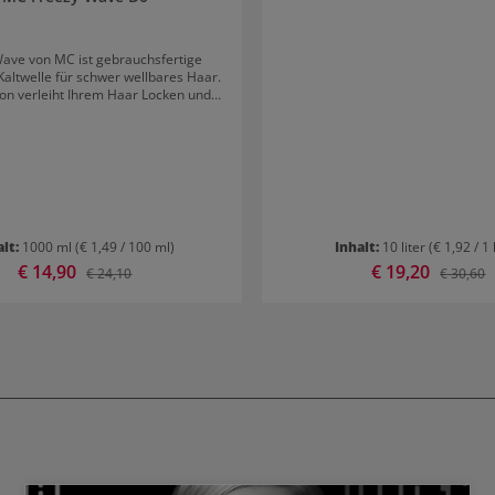
ave von MC ist gebrauchsfertige
altwelle für schwer wellbares Haar.
ion verleiht Ihrem Haar Locken und
rungkraft und Volumen. Resultat:
d Wellen mit mehr Sprungkraft und
Volumen
alt:
1000 ml
(€ 1,49 / 100 ml)
Inhalt:
10 liter
(€ 1,92 / 1 
Verkaufspreis:
€ 14,90
Verkaufspreis:
€ 19,20
Regulärer Preis:
Reguläre
€ 24,10
€ 30,60