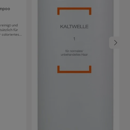
ampoo
reinigt und
sätzlich für
 coloriertes,
r, geeignet.
dem Haar noch
erschiedene
irken positiv
struktur wird
 die Anwendung
ich.