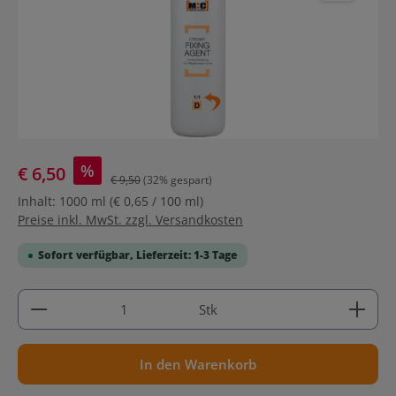
%
€ 6,50
€ 9,50
(32% gespart)
Inhalt:
1000 ml
(€ 0,65 / 100 ml)
Preise inkl. MwSt. zzgl. Versandkosten
Sofort verfügbar, Lieferzeit: 1-3 Tage
Produkt Anzahl: Gib den gewünschten Wert ein ode
Stk
In den Warenkorb