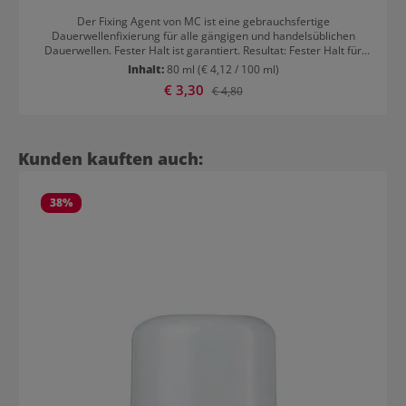
Der Fixing Agent von MC ist eine gebrauchsfertige
Dauerwellenfixierung für alle gängigen und handelsüblichen
Dauerwellen. Fester Halt ist garantiert. Resultat: Fester Halt für
Locken und Wellen
Inhalt:
80 ml
(€ 4,12 / 100 ml)
Verkaufspreis:
€ 3,30
Regulärer Preis:
€ 4,80
Produktgalerie überspringen
Kunden kauften auch:
38
%