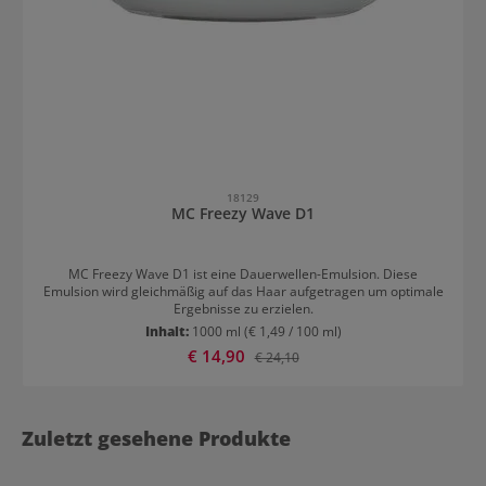
18129
MC Freezy Wave D1
MC Freezy Wave D1 ist eine Dauerwellen-Emulsion. Diese
Emulsion wird gleichmäßig auf das Haar aufgetragen um optimale
Ergebnisse zu erzielen.
Inhalt:
1000 ml
(€ 1,49 / 100 ml)
Verkaufspreis:
€ 14,90
Regulärer Preis:
€ 24,10
Zuletzt gesehene Produkte