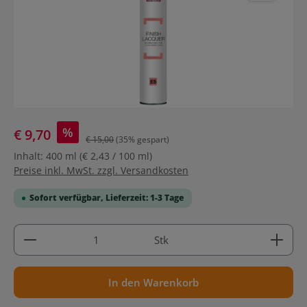
%
€ 9,70
€ 15,00
(35% gespart)
Inhalt:
400 ml
(€ 2,43 / 100 ml)
Preise inkl. MwSt. zzgl. Versandkosten
Sofort verfügbar, Lieferzeit: 1-3 Tage
Produkt Anzahl: Gib den gewünschten Wert ein ode
Stk
In den Warenkorb