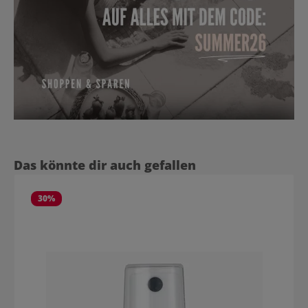
Produktgalerie überspringen
Das könnte dir auch gefallen
30
%