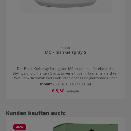
18118
MC Finish Gelspray S
Der Finish Gelspray Strong von MC ist optimal für elastische
Stylings und brillanten Glanz. Er verleiht dem Haar einen leichten
Wet-Look. Resultat: Wet Look Strahlendes und glänzendes Haar
Inhalt:
250 ml
(€ 3,40 / 100 ml)
Verkaufspreis:
€ 8,50
Regulärer Preis:
€ 12,20
Produktgalerie überspringen
Kunden kauften auch:
46
%