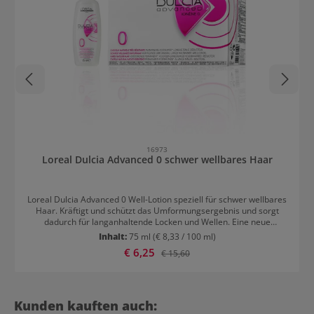
16973
Loreal Dulcia Advanced 0 schwer wellbares Haar
Loreal Dulcia Advanced 0 Well-Lotion speziell für schwer wellbares
Haar. Kräftigt und schützt das Umformungsergebnis und sorgt
dadurch für langanhaltende Locken und Wellen. Eine neue
Hochleistungsformel mit Ionen G und einem Schutzschild hilft
Inhalt:
75 ml
(€ 8,33 / 100 ml)
gegen den Feuchtigkeitsverlust. Resultat: Kräftige und voluminöse
Verkaufspreis:
€ 6,25
Regulärer Preis:
€ 15,60
Locken, Schutz gegen Feuchtigkeitsverlust. Anwendung von Loreal
Dulcia Advanced 0 Für den professionellen Gebrauch gedacht. Für
perfekte Ergebnisse mit dem Fixiermittel von L'Oréal Professionnel
Dulcia verwenden. Geeignete Einweghandschuhe verwenden.
Produktgalerie überspringen
Kunden kauften auch: