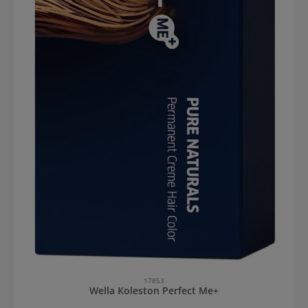
17853
Wella Koleston Perfect Me+