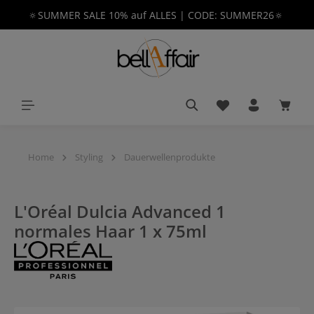
🔅SUMMER SALE 10% auf ALLES | CODE: SUMMER26🔅
alt springen
Du hast 0 Produkt
Waren
Home
Styling
Dauerwellenprodukte
L'Oréal Dulcia Advanced 1
normales Haar 1 x 75ml
Bildergalerie überspringen