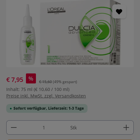
%
€ 7,95
€ 15,60
(49% gespart)
Inhalt:
75 ml
(€ 10,60 / 100 ml)
Preise inkl. MwSt. zzgl. Versandkosten
Sofort verfügbar, Lieferzeit: 1-3 Tage
Produkt Anzahl: Gib den gewünschten Wert ein ode
Stk