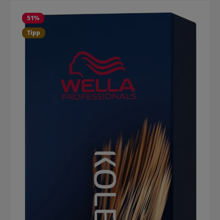
51
%
Tipp