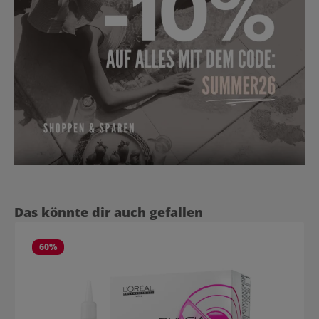
Produktgalerie überspringen
Das könnte dir auch gefallen
60
%