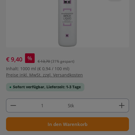
%
€ 9,40
€ 13,70
(31% gespart)
Inhalt:
1000 ml
(€ 0,94 / 100 ml)
Preise inkl. MwSt. zzgl. Versandkosten
Sofort verfügbar, Lieferzeit: 1-3 Tage
Produkt Anzahl: Gib den gewünschten Wert ein ode
Stk
In den Warenkorb