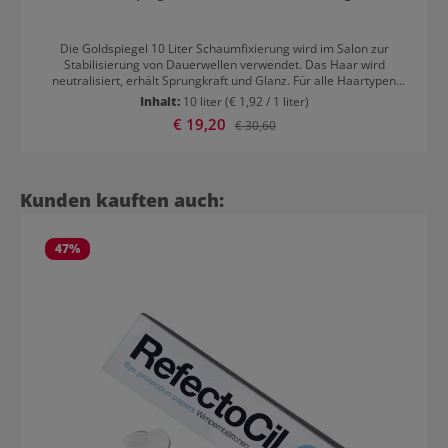
Die Goldspiegel 10 Liter Schaumfixierung wird im Salon zur
Stabilisierung von Dauerwellen verwendet. Das Haar wird
neutralisiert, erhält Sprungkraft und Glanz. Für alle Haartypen
geeignet. Bei der Verwendung sollten unbedingt Handschuhe
Inhalt:
10 liter
(€ 1,92 / 1 liter)
getragen werden!
Verkaufspreis:
€ 19,20
Regulärer Preis:
€ 30,60
Produktgalerie überspringen
Kunden kauften auch:
47
%