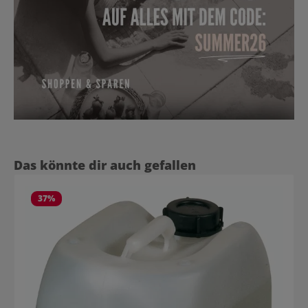
Produktgalerie überspringen
Das könnte dir auch gefallen
37
%