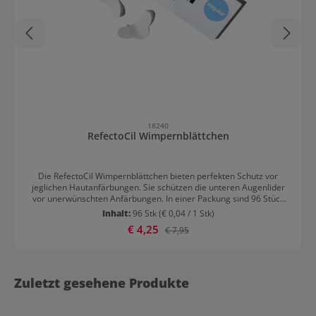
18240
RefectoCil Wimpernblättchen
Die RefectoCil Wimpernblättchen bieten perfekten Schutz vor
jeglichen Hautanfärbungen. Sie schützen die unteren Augenlider
vor unerwünschten Anfärbungen. In einer Packung sind 96 Stück
Wimpernblättchen enthalten. Diese reichen für 48 Anwendungen.
Inhalt:
96 Stk
(€ 0,04 / 1 Stk)
Anwendung von RefectoCil Wimpernblättchen - 96 Stück Die
Verkaufspreis:
€ 4,25
Regulärer Preis:
€ 7,95
RefectoCil Wimpernblättchen werden vor dem Färben der Wimpern
angebracht: RefectoCil Hautschutzcreme und Augenmaske auf
einer Seite der Wimperblättchen auftragen. Die Kundin soll dann
nach oben schauen. Das Blättchen direkt unterhalb des unteren
Wimpernkranzes an den Lidrand drücken.
Zuletzt gesehene Produkte