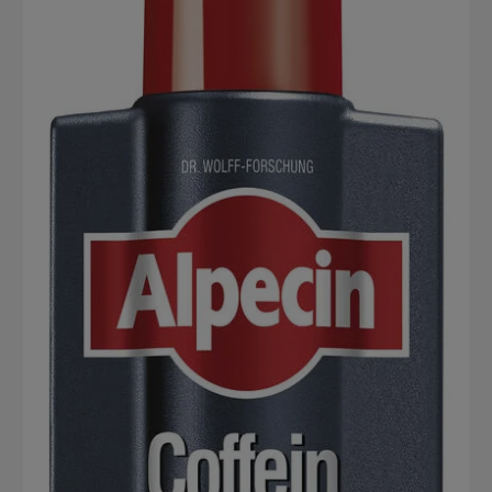
Kevin.Murphy Killer.Curls Anwendung Einige Spritzer ins feuchte
oder handtuchtrockene Haar einmassieren, föhnen und fertig ist
die unbeschreiblich schöne Lockenpracht. Ist Kevin.Murphy
Killer.Curls für die Curly Girl Methode geeignet? Die Schlüssel für
gutaussehendes, lockiges Haar ist immer die richtige Produktwahl.
Werden diese Produkte dann in der Curly Girl Methode angewandt,
bekommen die Locken schöne Sprungkraft und Definition. Dabei
werden die Haare zuerst mit einem milden Shampoo oder einem
Cleansing Conditioner gewaschen und dann mit einem Conditioner
gepflegt. Gekämmt werden die Locken nur während der Einwirkzeit
der Pflege. Nun kommt eine Leave-In-Pflege für Locken zum
Einsatz. An dieser Stelle der Curly Girl Methode eignet sich
Kevin.Murphy Killer.Curls sehr gut. Am Ende werden die Haare in
ein Baumwoll-Shirt gewickelt, welches am Kopf bleibt bis die Haare
trocken sind.