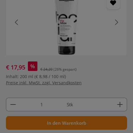
%
€ 17,95
€ 24,20
(26% gespart)
Inhalt:
200 ml
(€ 8,98 / 100 ml)
Preise inkl. MwSt. zzgl. Versandkosten
Produkt Anzahl: Gib den gewünschten Wert ein ode
Stk
In den Warenkorb