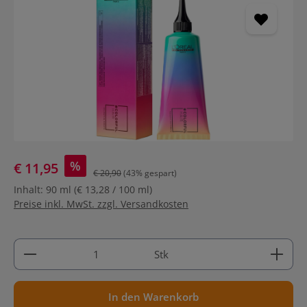
%
€ 11,95
€ 20,90
(43% gespart)
Inhalt:
90 ml
(€ 13,28 / 100 ml)
Preise inkl. MwSt. zzgl. Versandkosten
Produkt Anzahl: Gib den gewünschten Wert ein ode
Stk
In den Warenkorb