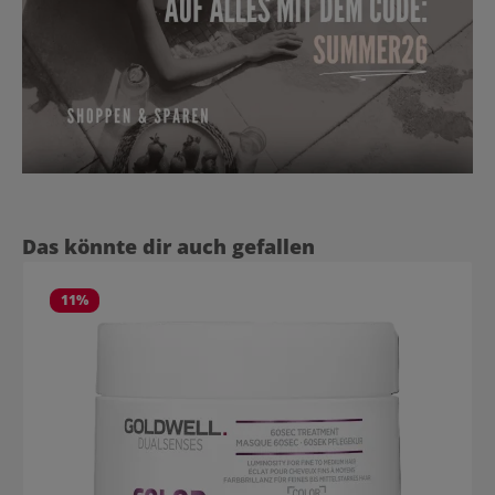
Produktgalerie überspringen
Das könnte dir auch gefallen
11
%