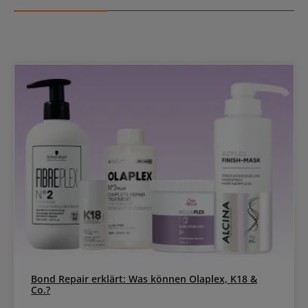
9, das die Schuppenschicht versiegelt. So entsteht nicht nur eine
intensive, sondern auch eine besonders langanhaltende Farbe. Die
Kombination natürlicher Öle mit Omega 9 versorgt das Haar aber
auch mit Feuchtigkeit für eine gesunde und gepflegte Haarfaser.
Schwarzkopf Igora Zero Amm Anwendungsempfehlung Mischbar
mit Igora Vibrance Activator Gel 1,9 % zum Auffrischen der Längen
und Spitzen Mischbar mit Igora Royal Oil Developer 3% (dunkler
färben), 6% (Ton-in-Ton-Coloration) oder 9% (Färben mit den -00
Nuancen) Mischungsverhältnis 1:1 Einwirkzeit 30-45 Minuten
Schwarzkopf Igora Zero Amm Benefits Bis zu 3 Stufen Aufhellung
(10er Serie) Bis zu 100% Weißabdeckung Verbesserte
Farbrichtung, Deckkraft und Neutralisation* Vegan, silikonfrei,
ohne Parfum *vs. Essensity
Bond Repair erklärt: Was können Olaplex, K18 &
Co.?