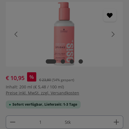
Bildergalerie überspringen
%
€ 10,95
€ 23,80
(54% gespart)
Inhalt:
200 ml
(€ 5,48 / 100 ml)
Preise inkl. MwSt. zzgl. Versandkosten
Sofort verfügbar, Lieferzeit: 1-3 Tage
Produkt Anzahl: Gib den gewünschten Wert ein ode
Stk