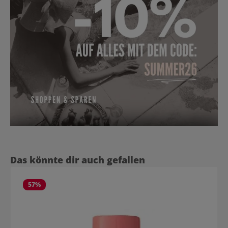
Produktgalerie überspringen
Das könnte dir auch gefallen
57
%