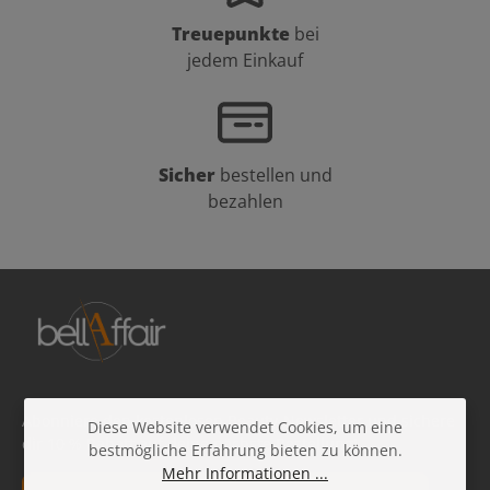
Treuepunkte
bei
jedem Einkauf
Sicher
bestellen und
bezahlen
Abonniere den kostenlosen Beauty-Newsletter und sichere
Diese Website verwendet Cookies, um eine
dir 10 % Rabatt auf deine nächste Bestellung!
bestmögliche Erfahrung bieten zu können.
Mehr Informationen ...
E-Mail-Adresse*