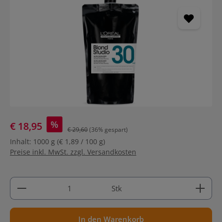
%
€ 18,95
€ 29,60
(36% gespart)
Inhalt:
1000 g
(€ 1,89 / 100 g)
Preise inkl. MwSt. zzgl. Versandkosten
Produkt Anzahl: Gib den gewünschten Wert ein ode
Stk
In den Warenkorb