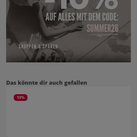
Produktgalerie überspringen
Das könnte dir auch gefallen
13
%