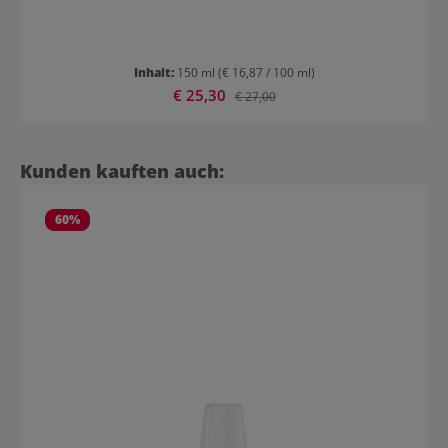
Inhalt:
150 ml
(€ 16,87 / 100 ml)
Verkaufspreis:
€ 25,30
Regulärer Preis:
€ 27,00
Produktgalerie überspringen
Kunden kauften auch:
60
%