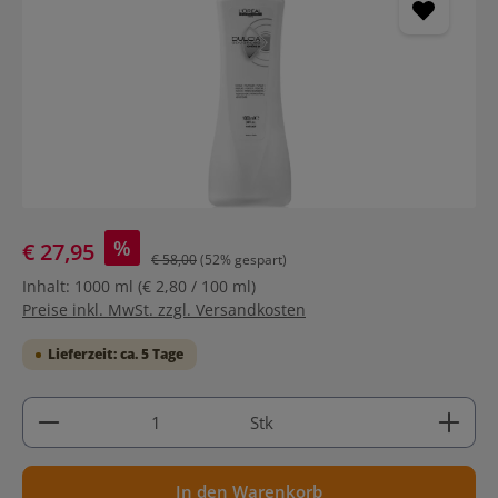
%
€ 27,95
€ 58,00
(52% gespart)
Inhalt:
1000 ml
(€ 2,80 / 100 ml)
Preise inkl. MwSt. zzgl. Versandkosten
Lieferzeit: ca. 5 Tage
Produkt Anzahl: Gib den gewünschten Wert ein ode
Stk
In den Warenkorb