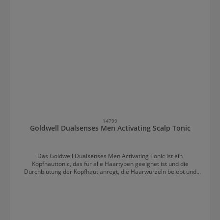
14799
Goldwell Dualsenses Men Activating Scalp Tonic
Das Goldwell Dualsenses Men Activating Tonic ist ein
Kopfhauttonic, das für alle Haartypen geeignet ist und die
Durchblutung der Kopfhaut anregt, die Haarwurzeln belebt und
einen Kühleffekt hat. Für frische, kühle Kopfhaut und vitales Haar.