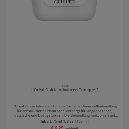
16968
L'Oréal Dulcia Advanced Tonique 2
L'Oréal Dulcia Advanced Tonique 2 ist eine Dauerwellbehandlung
für sensibilisiertes Naturhaar und sorgt für langanhaltende,
klassische und kräftige Locken. Die Behandlung funktioniert auf
sensibilisiertem Haar besonders gut und verleiht dem Haar Stärke,
Inhalt:
75 ml
(€ 8,33 / 100 ml)
Elastizität und Brillanz durch Ionéne G. Das Haar erhält mehr
Verkaufspreis:
€ 6,25
Regulärer Preis:
€ 15,60