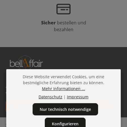
Sicher
bestellen und
bezahlen
Diese Website verwendet Cookies, um eine
bestmögliche Erfahrung bieten zu können.
Abonniere den kostenlosen Beauty-Newsletter und sichere
Mehr Informationen ...
dir 10 % Rabatt auf deine nächste Bestellung!
Datenschutz
|
Impressum
E-Mail-Adresse*
Nur technisch notwendige
Datenschutz
Die mit einem Stern (*) markierten Felder sind
Konfigurieren
Service-Hotline
Ich habe die
Datenschutzbestimmungen
zur Kenntnis