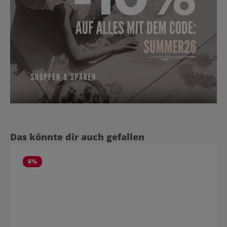
Produktgalerie überspringen
Das könnte dir auch gefallen
6
%