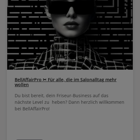
BellAffairPro ✂ Für alle, die im Salonalltag mehr
wollen
Du bist bereit, dein Friseur-Business auf das
nächste Level zu heben? Dann herzlich willkommen
bei BellAffairPro!