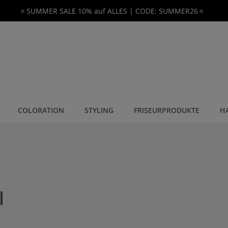
🔅SUMMER SALE 10% auf ALLES | CODE: SUMMER26🔅
COLORATION
STYLING
FRISEURPRODUKTE
H
l