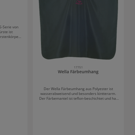
 S-Serie von
rste ist
rstenkörper
sten. Am
e Noppen zu
 der Hand und
Sie kann zum
 Haartypen
17751
Wella Färbeumhang
Der Wella Färbeumhang aus Polyester ist
wasserabweisend und besonders kintterarm.
Der Färbemantel ist teflon-beschichtet und hat
ein innovatives Verschlußsystem. Der Umhang
in Salonqualität bietet perfekten Schutz für die
Kleidung.