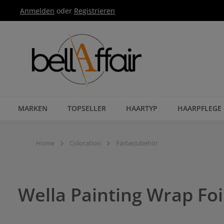
Anmelden
oder
Registrieren
Zur Hauptnavigation springen
MARKEN
TOPSELLER
HAARTYP
HAARPFLEGE
Home
Coloration
Färbezubehör
Wella Painting Wrap Foi