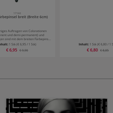
17160
ärbepinsel breit (Breite 6cm)
higes Auftragen von Colorationen
nent und demi-permanent) und
en sind mit dem breiten Färbepinsel
n Kinderspiel. Der Stil fungiert dabei
nhalt:
1 Stk
(€ 6,95 / 1 Stk)
Inhalt:
1 Stk
(€ 6,80 / 1 
spitze zum Trennen von Passées. Der
Verkaufspreis:
€ 6,95
Verkaufspreis:
€ 6,80
Regulärer Preis:
Regulärer
€ 9,90
€ 8,85
bepinsel ist ein verlässliches Utensil
äglichen Salon Gebrauch und für zu
es mit
enten können mit dem Färbepinsel
chnell aufgetragen werden.