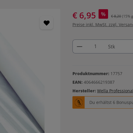
€ 6,95
%
€ 8,20
(15% g
Preise inkl. MwSt. zzgl. Versa
Produkt Anzahl: G
Stk
Produktnummer:
17757
EAN:
4064666219387
Hersteller:
Wella Professiona
Du erhältst 6 Bonuspu