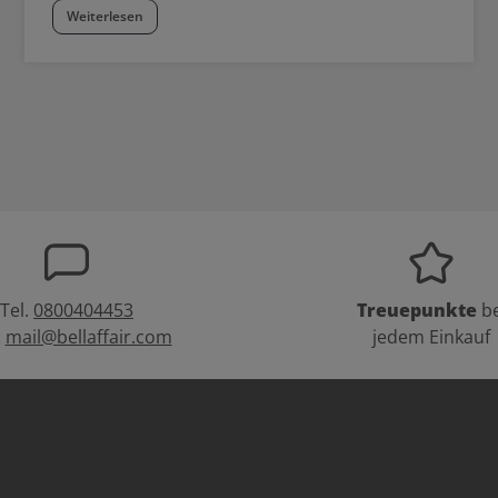
Weiterlesen
Tel.
0800404453
Treuepunkte
be
:
mail@bellaffair.com
jedem Einkauf